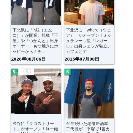
下北沢に「M2（エム
下北沢に「where（ウェ
ニ）」が開業。焼鳥「玉
ア）」がオープン！ミシ
屋」や「つかんと」出身
ュラン一つ星「レガー
オーナー、もつ焼きにホ
ロ」出身シェフが独立、
ッピーからナチ...
カフェとデ...
2026年08月06日
2025年07月08日
渋谷に「タコストリー
46年続いた老舗居酒屋、
ト」がオープン！豚一頭
二代目が「平塚で1番カ