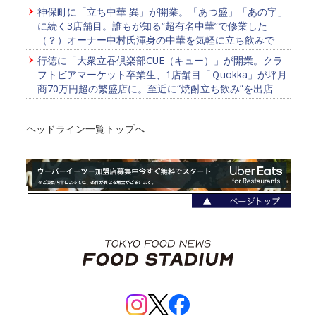
神保町に「立ち中華 異」が開業。「あつ盛」「あの字」
に続く3店舗目。誰もが知る“超有名中華”で修業した
（？）オーナー中村氏渾身の中華を気軽に立ち飲みで
行徳に「大衆立吞倶楽部CUE（キュー）」が開業。クラ
フトビアマーケット卒業生、1店舗目「Ｑuokka」が坪月
商70万円超の繁盛店に。至近に“焼酎立ち飲み”を出店
ヘッドライン一覧トップへ