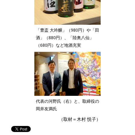
「豊盃 大吟醸」（980円）や「田
酒」（880円）、「陸奥八仙」
（680円）など地酒充実
代表の河野氏（右）と、取締役の
岡井友満氏
（取材＝木村 悦子）