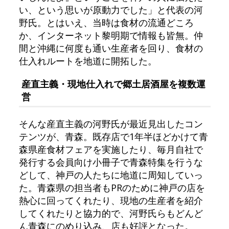
い、という思いが原動力でした」と代表の河
野氏。とはいえ、当時は食材の流通どころ
か、インターネット黎明期で情報も皆無。仲
間と沖縄に何度も通い生産者を回り、食材の
仕入れルートを地道に開拓した。
産直主義・現地仕入れで郷土居酒屋を複数運
営
そんな産直主義の河野氏が最近見出したコン
テンツが、青森。既存店で1年半ほどかけて青
森県産食材フェアを実施したり、毎月自社で
発行する会員向け小冊子で青森特集を行うな
どして、神戸の人たちに地道に周知していっ
た。青森県の担当者もPRのために神戸の店を
熱心に回ってくれたり、現地の生産者を紹介
してくれたりと協力的で、河野氏らもどんど
ん青森にのめり込み、店も好評となった。