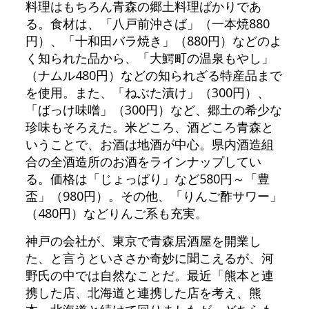
料理はもちろん青森の郷土料理ばかりであ
る。食材は、「八戸前沖さば」（一本焼880
円）、「十和田バラ焼き」（880円）などのよ
く知られた品から、「大鰐町の温泉もやし」
（ナムル480円）などの知られざる特産品まで
を使用。また、「ねぶた漬け」（300円）、
「ばっけ味噌」（300円）など、郷土の希少な
珍味もそろえた。米どころ、酒どころ青森と
いうことで、お酒は地酒が中心。県内酒造組
合の全酒造所のお酒をラインナップしてい
る。価格は「じょっぱり」など580円～「豊
盃」（980円）。その他、「りんご酢サワー」
（480円）などりんご系も充実。
神戸の会社が、東京で青森居酒屋を開業し
た、と言うといささか奇妙に聞こえるが、河
野氏の中では自然なことだ。最近「熊本と連
携した店、北海道と連携した店を考え、熊