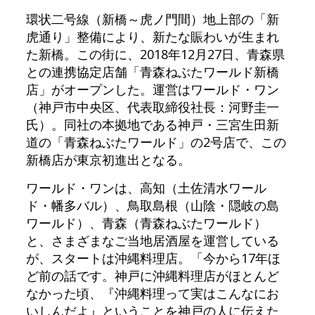
環状二号線（新橋～虎ノ門間）地上部の「新
虎通り」整備により、新たな賑わいが生まれ
た新橋。この街に、2018年12月27日、青森県
との連携協定店舗「青森ねぶたワールド新橋
店」がオープンした。運営はワールド・ワン
（神戸市中央区、代表取締役社長：河野圭一
氏）。同社の本拠地である神戸・三宮生田新
道の「青森ねぶたワールド」の2号店で、この
新橋店が東京初進出となる。
ワールド・ワンは、高知（土佐清水ワール
ド・幡多バル）、鳥取島根（山陰・隠岐の島
ワールド）、青森（青森ねぶたワールド）
と、さまざまなご当地居酒屋を運営している
が、スタートは沖縄料理店。「今から17年ほ
ど前の話です。神戸に沖縄料理店がほとんど
なかった頃、『沖縄料理って実はこんなにお
いしんだよ』ということを神戸の人に伝えた