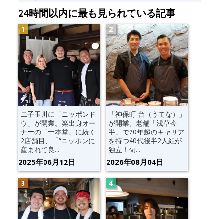
24時間以内に最も見られている記事
二子玉川に「ニッポンド
「神保町 台（うてな）」
ウ」が開業。楽出身オー
が開業。老舗「浅草今
ナーの「一本堂」に続く
半」で20年超のキャリア
2店舗目、「“ニッポンに
を持つ40代後半2人組が
産まれて良...
独立！旬...
2025年06月12日
2026年08月04日