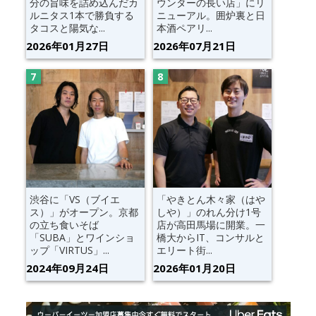
分の旨味を詰め込んだカ
ウンターの長い店」にリ
ルニタス1本で勝負する
ニューアル。囲炉裏と日
タコスと陽気な...
本酒ペアリ...
2026年01月27日
2026年07月21日
渋谷に「VS（ブイエ
「やきとん木々家（はや
ス）」がオープン。京都
しや）」のれん分け1号
の立ち食いそば
店が高田馬場に開業。一
「SUBA」とワインショ
橋大からIT、コンサルと
ップ「VIRTUS」...
エリート街...
2024年09月24日
2026年01月20日