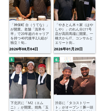
「神保町 台（うてな）」
「やきとん木々家（はや
が開業。老舗「浅草今
しや）」のれん分け1号
半」で20年超のキャリア
店が高田馬場に開業。一
を持つ40代後半2人組が
橋大からIT、コンサルと
独立！旬...
エリート街...
2026年08月04日
2026年01月20日
下北沢に「M2（エム
渋谷に「タコストリー
ニ）」が開業。焼鳥「玉
ト」がオープン！豚一頭