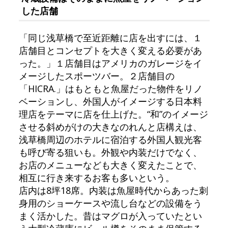
した店舗
「同じ浅草橋で至近距離に店を出すには、１
店舗目とコンセプトを大きく変える必要があ
った。」１店舗目はアメリカのガレージをイ
メージしたスポーツバー。２店舗目の
「HICRA.」はもともと魚屋だった物件をリノ
ベーションし、外国人がイメージする日本料
理店をテーマに店を仕上げた。“和”のイメージ
させる斜めがけの大きなのれんと店構えは、
浅草橋周辺のホテルに宿泊する外国人観光客
も呼び寄る狙いも。外観や内装だけでなく、
お店のメニューなども大きく変えたことで、
相互に行き来するお客も多いという。
店内は8坪18席。内装は魚屋時代からあった刺
身用のショーケースや流し台などの設備をう
まく活かした。昔はマグロが入っていたとい