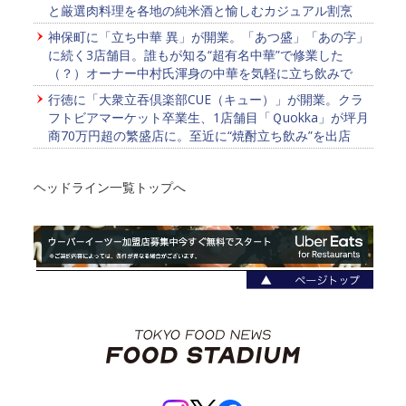
と厳選肉料理を各地の純米酒と愉しむカジュアル割烹
神保町に「立ち中華 異」が開業。「あつ盛」「あの字」
に続く3店舗目。誰もが知る“超有名中華”で修業した
（？）オーナー中村氏渾身の中華を気軽に立ち飲みで
行徳に「大衆立吞倶楽部CUE（キュー）」が開業。クラ
フトビアマーケット卒業生、1店舗目「Ｑuokka」が坪月
商70万円超の繁盛店に。至近に“焼酎立ち飲み”を出店
ヘッドライン一覧トップへ