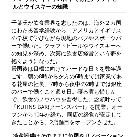
ルとウイスキーの知識
千葉氏が飲食業界を志したのは、海外２カ国
にわたる留学経験から。アメリカとイギリス
の学校で学びながら現地のパブやスポーツバ
ーで働いた。クラフトビールやウイスキーへ
の知見を深め、次第に飲食店経営という夢を
抱くようになった。
帰国後は目標に向けてハードな日々を数年過
ごす。朝の8時から夕方の6時までは家業であ
る花屋の社長、7時から夜中の2時までは銀座
のバーで働くこと週６日。寝る暇も惜しん
で、飲食のノウハウを習得した。念願叶って
「KUHNS BAR(クーンズバー)」を開業。オー
プンから10年が経ち、同店の経営が安定して
きたことから、2店舗目をオープンさせた。
冷蔵設備はそのままに魚屋をリノベーション