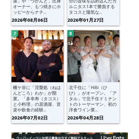
屋」や「つかんと」出身
分の旨味を詰め込んだカ
オーナー、もつ焼きにホ
ルニタス1本で勝負する
ッピーからナチ...
タコスと陽気な...
2026年08月06日
2026年01月27日
幡ケ谷に「涅槃処（ねは
北千住に「HiBi（ひ
んどころ）わか」が開
び）」がオープン。「ア
業。「多幸寿（タコス）
タル」で北千住ドミナン
と小料理」の居酒屋、音
トのトーヤーマン、初の
楽や飲食の経験...
洋食ワイン業...
2026年07月02日
2026年04月28日