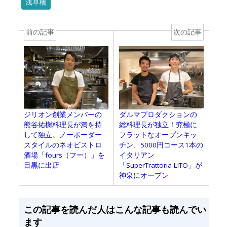
浅草橋
前の記事
次の記事
ジリオン創業メンバーの
ダルマプロダクションの
熊谷祐樹料理長が満を持
総料理長が独立！究極に
して独立。ノーボーダー
フラットなオープンキッ
スタイルのネオビストロ
チン、5000円コース1本の
酒場「fours（フー）」を
イタリアン
目黒に出店
「SuperTrattoria LITO」が
神泉にオープン
この記事を読んだ人はこんな記事も読んでい
ます