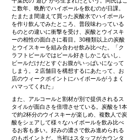
千葉氏の“遊び”から生まれたという。同氏はこ
こ数年、晩酌でハイボールを飲むのが日課。
たまたま間違えて買った炭酸水でハイボール
を作り飲んでみたところ、普段味わっている
ものとの違いに衝撃を受け、炭酸とウイスキ
ーの相性の面白さに着目。30種類以上の炭酸
とウイスキーを組み合わせ飲み比べた。「ク
ラフトビールではビール好きしかこないし、
ビールだけだとすぐお腹がいっぱいになって
しまう。２店舗目を構想するにあたって、お
店のウィークポイントにハイボールがうまく
ハマってくれた」
また、アルコールと割材が別で提供されるス
タイルが面白さを倍増させている。炭酸を1本
で約2杯分のウイスキーが楽しめ、複数人で炭
酸をシェアして様々なハイボールを飲み比べ
るお客も多い。好みの濃さで飲み進められる
のもポイントだ。当初はスタッフがカウンタ