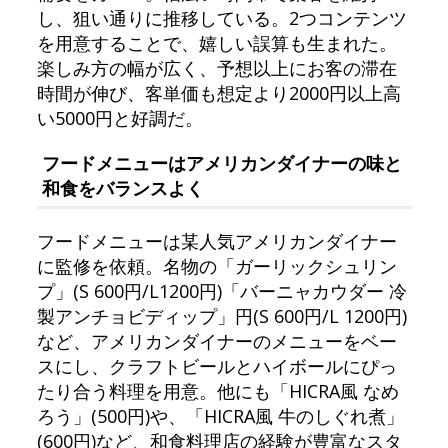
し、狙い通りに推移している。2つコンテンツ
を用意することで、嬉しい誤算も生まれた。
楽しみ方の幅が広く、予想以上にお客の滞在
時間が伸び、客単価も想定より2000円以上高
い5000円と好調だ。
フードメニューはアメリカンダイナーの味と
和食をバランスよく
フードメニューは某人気アメリカンダイナー
に監修を依頼。名物の「ガーリックシュリン
プ」(S 600円/L1200円)「バーニャカウダー 冷
製アンチョビディップ」円(S 600円/L 1200円)
など、アメリカンダイナーのメニューをベー
スにし、クラフトビールとハイボールにぴっ
たり合う料理を用意。他にも「HICRA風 なめ
ろう」(500円)や、「HICRA風 牛のしぐれ煮」
(600円)など、和食料理店の経験が豊富なスタ