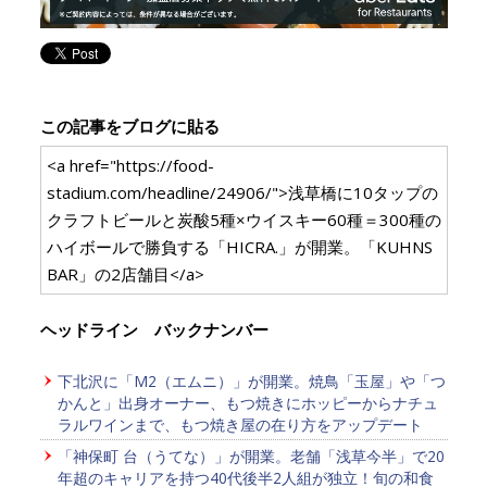
この記事をブログに貼る
<a href="https://food-
stadium.com/headline/24906/">浅草橋に10タップの
クラフトビールと炭酸5種×ウイスキー60種＝300種の
ハイボールで勝負する「HICRA.」が開業。「KUHNS
BAR」の2店舗目</a>
ヘッドライン バックナンバー
下北沢に「M2（エムニ）」が開業。焼鳥「玉屋」や「つ
かんと」出身オーナー、もつ焼きにホッピーからナチュ
ラルワインまで、もつ焼き屋の在り方をアップデート
「神保町 台（うてな）」が開業。老舗「浅草今半」で20
年超のキャリアを持つ40代後半2人組が独立！旬の和食