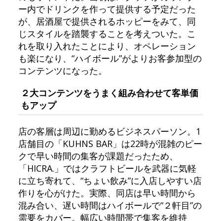
ー内でドリンクを作って提供する予定だった
が、居酒屋で提供されるホッピーをみて、同
じスタイルを踏襲することを考えついた。こ
れを取り入れたことにより、オペレーション
も楽になり、“ハイボール”がよりお客参加型の
コンテンツになった。
２大コンテンツをうまく組み合わせて客単価
もアップ
店の客層は周辺に勤めるビジネスパーソン。1
店舗目の「KUHNS BAR」は22時が混雑のピー
クで早い時間の集客が課題だったため、
「HICRA.」ではクラフトビールを武器に気軽
に立ち寄れて、“ちょい飲み”に入店しやすい店
作りを心がけた。実際、同店は早い時間から
混み合い、遅い時間はハイボールで“２軒目”の
需要をカバー。幅広い時間帯で集客を維持