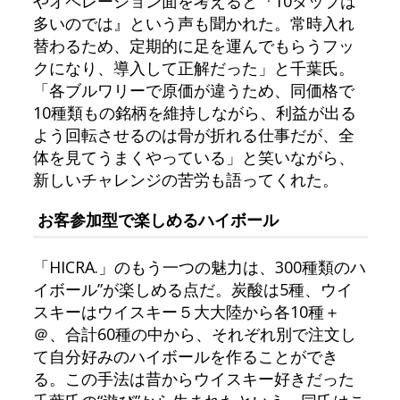
やオペレーション面を考えると『10タップは
多いのでは』という声も聞かれた。常時入れ
替わるため、定期的に足を運んでもらうフッ
クになり、導入して正解だった」と千葉氏。
「各ブルワリーで原価が違うため、同価格で
10種類もの銘柄を維持しながら、利益が出る
よう回転させるのは骨が折れる仕事だが、全
体を見てうまくやっている」と笑いながら、
新しいチャレンジの苦労も語ってくれた。
お客参加型で楽しめるハイボール
「HICRA.」のもう一つの魅力は、300種類のハ
イボール”が楽しめる点だ。炭酸は5種、ウイ
スキーはウイスキー５大大陸から各10種＋
＠、合計60種の中から、それぞれ別で注文し
て自分好みのハイボールを作ることができ
る。この手法は昔からウイスキー好きだった