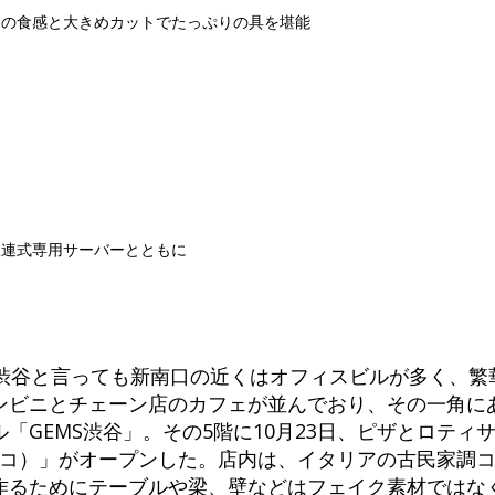
チの食感と大きめカットでたっぷりの具を堪能
三連式専用サーバーとともに
。渋谷と言っても新南口の近くはオフィスビルが多く、繁
ンビニとチェーン店のカフェが並んでおり、その一角に
「GEMS渋谷」。その5階に10月23日、ピザとロティ
・ココリコ）」がオープンした。店内は、イタリアの古民家調
作るためにテーブルや梁、壁などはフェイク素材ではな