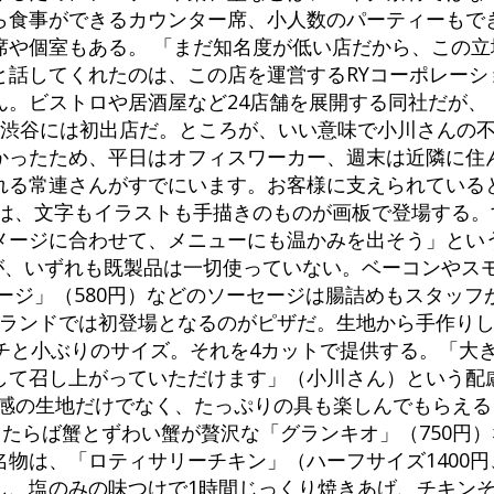
ら食事ができるカウンター席、小人数のパーティーもで
席や個室もある。 「まだ知名度が低い店だから、この立
と話してくれたのは、この店を運営するRYコーポレーシ
ビストロや居酒屋など24店舗を展開する同社だが、「LA
、渋谷には初出店だ。ところが、いい意味で小川さんの
かったため、平日はオフィスワーカー、週末は近隣に住
れる常連さんがすでにいます。お客様に支えられている
ーは、文字もイラストも手描きのものが画板で登場する。
メージに合わせて、メニューにも温かみを出そう」とい
いが、いずれも既製品は一切使っていない。ベーコンやス
ージ」（580円）などのソーセージは腸詰めもスタッフ
CO」ブランドでは初登場となるのがピザだ。生地から手作り
ンチと小ぶりのサイズ。それを4カットで提供する。「大
して召し上がっていただけます」（小川さん）という配
食感の生地だけでなく、たっぷりの具も楽しんでもらえ
、たらば蟹とずわい蟹が贅沢な「グランキオ」（750円）
物は、「ロティサリーチキン」（ハーフサイズ1400円、
し、塩のみの味つけで1時間じっくり焼きあげ、チキン