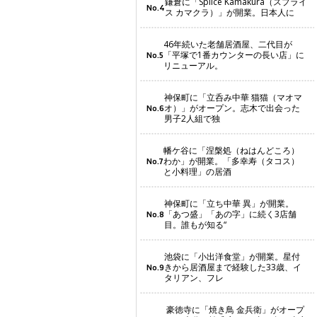
鎌倉に「Splice Kamakura（スプライ
No.4
ス カマクラ）」が開業。日本人に
46年続いた老舗居酒屋、二代目が
「平塚で1番カウンターの長い店」に
No.5
リニューアル。
神保町に「立呑み中華 猫猫（マオマ
オ）」がオープン。志木で出会った
No.6
男子2人組で独
幡ケ谷に「涅槃処（ねはんどころ）
わか」が開業。「多幸寿（タコス）
No.7
と小料理」の居酒
神保町に「立ち中華 異」が開業。
「あつ盛」「あの字」に続く3店舗
No.8
目。誰もが知る“
池袋に「小出洋食堂」が開業。星付
きから居酒屋まで経験した33歳、イ
No.9
タリアン、フレ
豪徳寺に「焼き鳥 金兵衛」がオープ