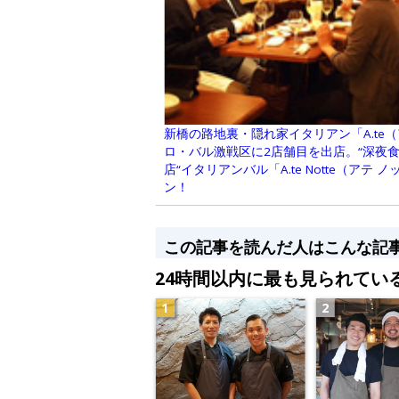
新橋の路地裏・隠れ家イタリアン「A.te
ロ・バル激戦区に2店舗目を出店。“深夜
店“イタリアンバル「A.te Notte（アテ 
ン！
この記事を読んだ人はこんな記
24時間以内に最も見られてい