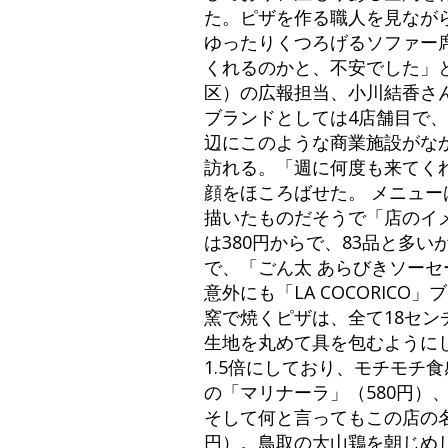
た。ピザを作る職人を見なが
ゆったりくつろげるソファー
くれるのかと、不安でした」
区）の広報担当、小川結香さん。
ブランドとしては4店舗目で
辺にこのような商業施設がな
訪れる。「週に何度も来てく
顔をほころばせた。 メニュ
描いたものだそうで「店のイ
は380円からで、83品と多
で、「ごん太 あらびきソーセ
意外にも「LA COCORI
窯で焼くピザは、全て18セ
生地を丸めて具を包むように
1.5倍にしており、モチモチ
の「マリナーラ」（580円）
そして何と言ってもこの店の名
円）。鳥取の大山鶏を朝じめ