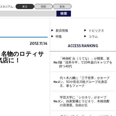
ドスタジアム」
東京
関西
東海
新店情報
トピックス
特集
コラム
2012.11.14
ACCESS RANKING
店！名物のロティサ
気店に！
「神保町 台（うてな）」が開業。老
舗「浅草今半」で20年超のキャリアを
No.1
持つ40代
代々木八幡に「三千世界」がオープ
ン。SGや長谷川稔グループ出身店
No.2
主、箸もフォーク
学芸大学に「シロネリ」がオープ
ン。自家製麺とラビオリ、本格焼酎
No.3
の居酒屋。自由が丘