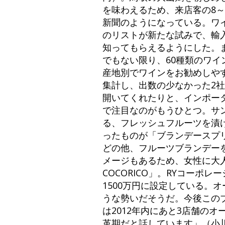
を味わえるため、来店客の8～
新聞のようになっている。ワイ
のリストが新たな試みで、輸
知ってもらえるようにした。
でもない限り、60種類のワ
産地別でワインをお勧めしや
集計し、出数の少なかった2
開いてくれたりと、インポー
で注目なのがもうひとつ。サ
る、フレッシュフルーツを漬
ったものが「ブランデースプ
どの他、フルーツブランデー
メージもあるため、女性に大人
COCORICO」。RYコー
1500万円に設定している。
うな勢いだそうだ。今後このブ
は2012年内にあと3店舗の
革期だと話しています」（小