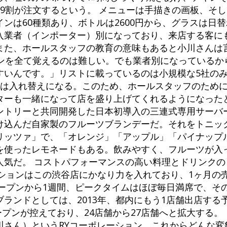
9割が注文するという。 メニューは手描きの画板、そ
ンは60種類あり、ボトルは2600円から、グラスは日替
入業者（インポーター）別になっており、来店する客に
また、ホールスタッフの教育の意味もあると小川さんは
インを全て覚えるのは難しい。でも業者別になっているか
すいんです。」リストに載っているのは小規模な5社の
社は入れ替えになる。このため、ホールスタッフのため
ターも一緒になって店を盛り上げてくれるようになったと
ントリーと共同開発した日本初導入の三連式専用サーバ
け込んだ自家製のフルーツブランデーだ。それをトニッ
リッツァ」で、「オレンジ」「アップル」「パイナップル
を使ったレモネードもある。飲みやすく、フルーツが入
気だ。 コストパフォーマンスの高い料理とドリンクの
ポレーションはこの渋谷店にかなり力を入れており、1ヶ月の
オープンから1週間、ピークタイムはほぼ毎日満席で、そ
ランドとしては、2013年、都内にもう1店舗出店する
オープンが控えており、24店舗から27店舗へと拡大する
川さん）というRYコーポレーション、これからどんな変