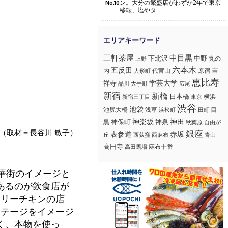
ン。大分の繁盛店がわずか2年で東京
No.10
移転、塩やタ
三軒茶屋
中目黒
下北沢
中野
丸の
上野
六本木
五反田
吉
内
代官山
人形町
原宿
恵比寿
学芸大学
祥寺
大手町
広尾
品川
新宿
新橋
日本橋
横浜
新宿三丁目
東京
渋谷
池袋
浅草
目
池尻大橋
浜松町
田町
神楽坂
神田
黒
神保町
神泉
秋葉原
自由が
（取材＝長谷川 敏子）
銀座
赤坂
表参道
丘
西荻窪
西麻布
青山
高円寺
麻布十番
高田馬場
華街のイメージと
あるのが飲食店が
サリーチキンの店
コテージをイメージ
く、本物を使っ