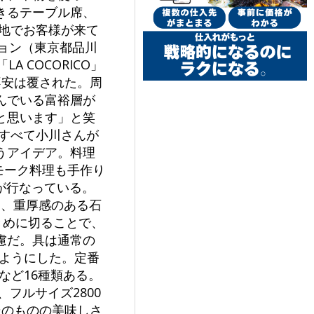
きるテーブル席、
地でお客様が来て
ョン（東京都品川
 COCORICO」
不安は覆された。周
んでいる富裕層が
と思います」と笑
すべて小川さんが
うアイデア。料理
モーク料理も手作り
が行なっている。
し、重厚感のある石
きめに切ることで、
慮だ。具は通常の
るようにした。定番
など16種類ある。
フルサイズ2800
そのものの美味しさ