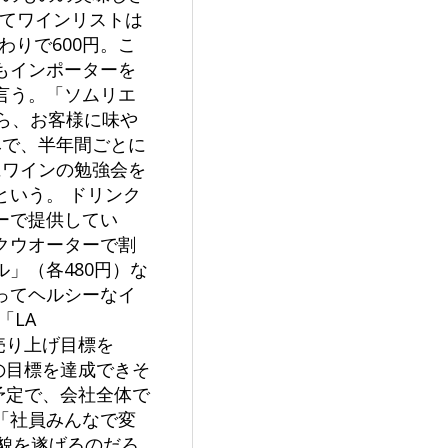
してワインリストは
わりで600円。こ
もインポーターを
言う。「ソムリエ
ら、お客様に味や
みで、半年間ごとに
にワインの勉強会を
いう。 ドリンク
ーで提供してい
クウオーターで割
」（各480円）な
ってヘルシーなイ
「LA
売り上げ目標を
の目標を達成できそ
予定で、会社全体で
。「社員みんなで変
貌を遂げるのだろ