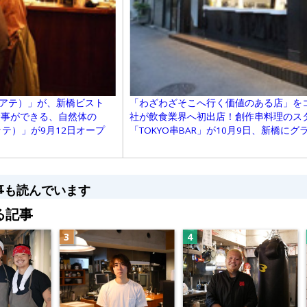
（アテ）」が、新橋ビスト
「わざわざそこへ行く価値のある店」を
食事ができる、自然体の
社が飲食業界へ初出店！創作串料理のス
ノッテ）」が9月12日オープ
「TOKYO串BAR」が10月9日、新橋に
事も読んでいます
る記事