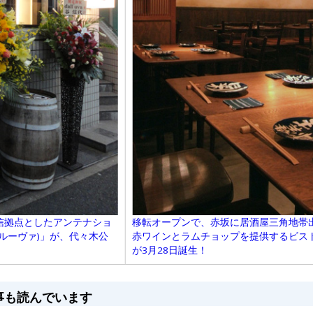
信拠点としたアンテナショ
移転オープンで、赤坂に居酒屋三角地帯出
(ダルーヴァ)」が、代々木公
赤ワインとラムチョップを提供するビス
が3月28日誕生！
事も読んでいます