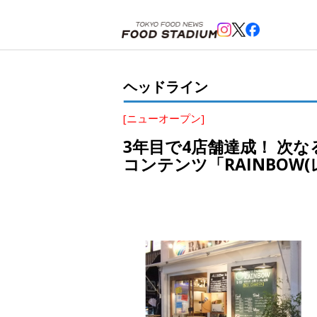
ホーム
>
ヘッドライン
>
阿佐ヶ谷
>
3年目で4店舗達成！ 次なる注目のグローバル卒業生の店は“化学
ヘッドライン
[ニューオープン]
3年目で4店舗達成！ 次
コンテンツ「RAINBOW