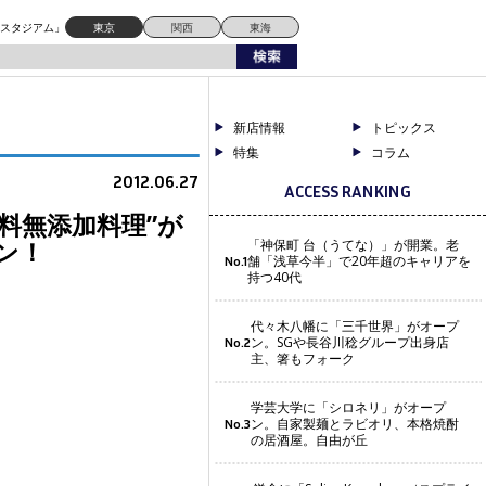
ドスタジアム」
東京
関西
東海
新店情報
トピックス
特集
コラム
2012.06.27
ACCESS RANKING
料無添加料理”が
プン！
「神保町 台（うてな）」が開業。老
舗「浅草今半」で20年超のキャリアを
No.1
持つ40代
代々木八幡に「三千世界」がオープ
ン。SGや長谷川稔グループ出身店
No.2
主、箸もフォーク
学芸大学に「シロネリ」がオープ
ン。自家製麺とラビオリ、本格焼酎
No.3
の居酒屋。自由が丘