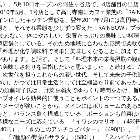
）。5月10日オープンの阿佐ヶ谷店で、4店舗目の出
10年5月、1号店として高円寺南にカフェ業態の「RAI
インにしたキッチン業態を、翌年2011年7月には高円寺
と、それぞれ業態を少しずつ変えた「RAINBOW」ブ
を使わない、体にやさしい、栄養たっぷりの美味しい料理
型店舗としている。そのため地域に合わせた形態で柔軟
「料理が化学調味料で簡単に美味しくなることに加えて
があります」と話す。そして「料理本来の栄養摂取の観
の美味しさ創りを目指したいと思いました」と続ける。
、次世代を担うこれからの若い世代、そして未来の子供
添加、かつては日常生活としては至極当たり前であった
フの須藤靖子氏は、野菜を弱火でゆっくり時間をかけ、旨
ーブオイルを効果的に使うこともポイントの一つである
イメージが強いことから、メインにはボリュームのある
をと、バランス良く構成している。ポーションも前菜は
多様なニーズに応えている。「イワシのマリネ」（490
40円）、「きのこのアンチョビバター」（490円）、
）、「7種類の野菜のサラダ」（580円）、「スパイシー