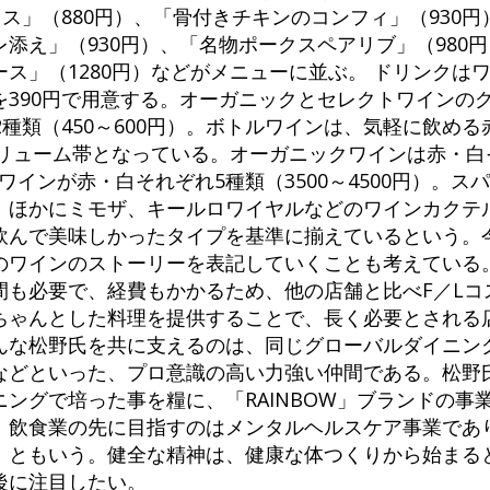
イス」（880円）、「骨付きチキンのコンフィ」（930
添え」（930円）、「名物ポークスペアリブ」（980
ス」（1280円）などがメニューに並ぶ。 ドリンクは
390円で用意する。オーガニックとセレクトワインのグラ
2種類（450～600円）。ボトルワインは、気軽に飲める
ボリューム帯となっている。オーガニックワインは赤・白
クトワインが赤・白それぞれ5種類（3500～4500円）。
種類。ほかにミモザ、キールロワイヤルなどのワインカクテ
飲んで美味しかったタイプを基準に揃えているという。
のワインのストーリーを表記していくことも考えている。
間も必要で、経費もかかるため、他の店舗と比べF／Lコ
ちゃんとした料理を提供することで、長く必要とされる店
んな松野氏を共に支えるのは、同じグローバルダイニン
などといった、プロ意識の高い力強い仲間である。松野
ングで培った事を糧に、「RAINBOW」ブランドの事
、飲食業の先に目指すのはメンタルヘルスケア事業であ
」ともいう。健全な精神は、健康な体つくりから始まる
後に注目したい。