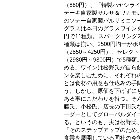
（880円）、「特製ハヤシラ
テーキ自家製サルサ＆ワカモレ
のソテー自家製バルサミコソー
グラスは本日のグラスワインを
円で11種類。スパークリング
種類は揃い、2500円均一が
（2850～4250円）。セレ
（2980円～9800円）で5
める。ワインは松野氏が自ら
ンを楽しむために、それぞれ
とは食材の用意も仕込みの手
う。しかし、原価を下げずに
ある事にこだわりを持つ。そ
藤氏、小松氏、店長の下田氏
ーダーとしてグローバルダイニ
る。というのも、実は松野氏
「そのステップアップのため
食業を展開している同社の今