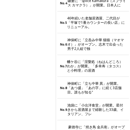
鎌倉に「Splice Kamakura（スプライ
No.4
ス カマクラ）」が開業。日本人に
46年続いた老舗居酒屋、二代目が
「平塚で1番カウンターの長い店」に
No.5
リニューアル。
神保町に「立呑み中華 猫猫（マオマ
オ）」がオープン。志木で出会った
No.6
男子2人組で独
幡ケ谷に「涅槃処（ねはんどころ）
わか」が開業。「多幸寿（タコス）
No.7
と小料理」の居酒
神保町に「立ち中華 異」が開業。
「あつ盛」「あの字」に続く3店舗
No.8
目。誰もが知る“
池袋に「小出洋食堂」が開業。星付
きから居酒屋まで経験した33歳、イ
No.9
タリアン、フレ
豪徳寺に「焼き鳥 金兵衛」がオープ