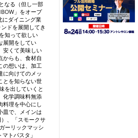
店となる（但し一部
NBOW」をオープ
北にダイニング業
ランドを展開してき
を知って欲しい
な展開をしてい
、安くて美味しい
点からも、食材自
この想いは、加工
達に向けてのメッ
ことを知らない世
味を出していくと
。化学調味料無添
肉料理を中心にし
小皿で、メインは
円）、「スモークサ
「ガーリックマッシ
トマトパスタ」