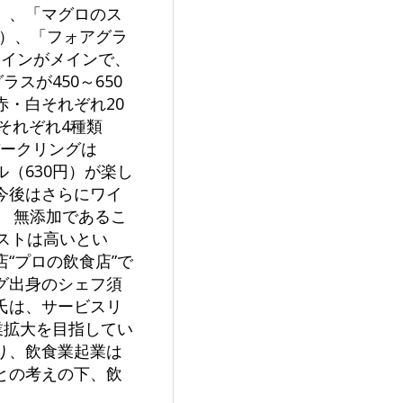
円）、「マグロのス
円）、「フォアグラ
ワインがメインで、
スが450～650
赤・白それぞれ20
それぞれ4種類
スパークリングは
ル（630円）が楽し
今後はさらにワイ
 無添加であるこ
ストは高いとい
“プロの飲食店”で
グ出身のシェフ須
氏は、サービスリ
業拡大を目指してい
り、飲食業起業は
との考えの下、飲