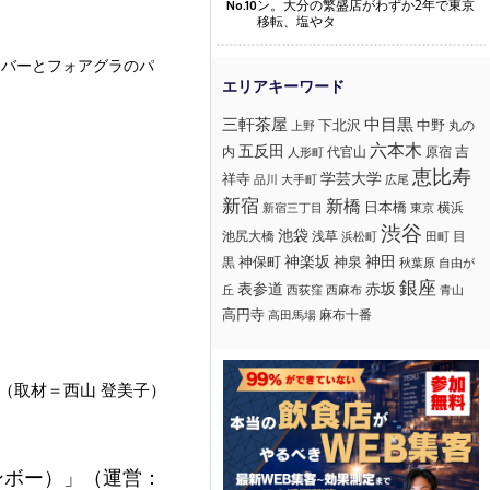
ン。大分の繁盛店がわずか2年で東京
No.10
移転、塩やタ
レバーとフォアグラのパ
三軒茶屋
中目黒
下北沢
中野
丸の
上野
六本木
五反田
吉
内
代官山
人形町
原宿
恵比寿
学芸大学
祥寺
大手町
広尾
品川
新宿
新橋
日本橋
横浜
新宿三丁目
東京
渋谷
池袋
浅草
目
池尻大橋
浜松町
田町
神楽坂
神田
黒
神保町
神泉
秋葉原
自由が
銀座
赤坂
表参道
丘
西荻窪
西麻布
青山
高円寺
麻布十番
高田馬場
（取材＝西山 登美子）
ンボー）」（運営：