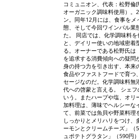
コミュニオン、代表：松野倫氏
オーガニック調味料使用）。20
ン。同年12月には、食事をメ
態、そして今回ワインバル業態
た。 同店では、化学調味料
と、デイリー使いの地域密着
る。オーナーである松野氏は
を追求する消費傾向への疑問
身の持つ力を引き出す、本来
食品やファストフードで育つ
セージなのだ。化学調味料無
代への啓蒙と言える。 シェ
いう。またハーブや塩、オリ
加料理は、薄味でヘルシーな
て、前菜では魚貝や野菜料理
しっかりとメリハリをつけ、
ーモンとクリームチーズ」（5
ュポテトグラタン」（590円