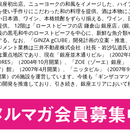
銀座初出店。ニューヨークの和風をイメージした、ハイ
を使い手作りにこだわった和の料理を提供。酒は本物に
い日本酒、ワイン、本格焼酎をずらり揃える。ワイン、
供。 12階は「ローストビーフの店 鎌倉山 銀座店」(銀
級の黒毛和牛のローストビーフを中心に、新鮮な魚介類
る。なお、「GINZA gCUBE」開発計画の立案・推進
ジメント業務は三井不動産株式会社（社長・岩沙弘道氏
重点地区であり、現在「銀座並木通りビル」（2002年
TORES」（2004年10月開業）、「ZOE（ゾーエ）銀座」
ビア）館」（2007年4月開業）、「ニッタビル」（2007
月開業）の6施設を運営しています。今後も「ギンザコマ
の開発を推進しており、引き続き、銀座エリアにおいて