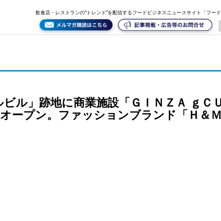
ＵＢＥ」（ギンザ ジーキューブ）が9月13日オープン。ファッションブランド「Ｈ＆Ｍ」日本初出
飲食店・レストランの“トレンド”を配信するフードビジネスニュースサイト「フー
ルビル」跡地に商業施設「ＧＩＮＺＡ ｇＣ
日オープン。ファッションブランド「Ｈ＆
！