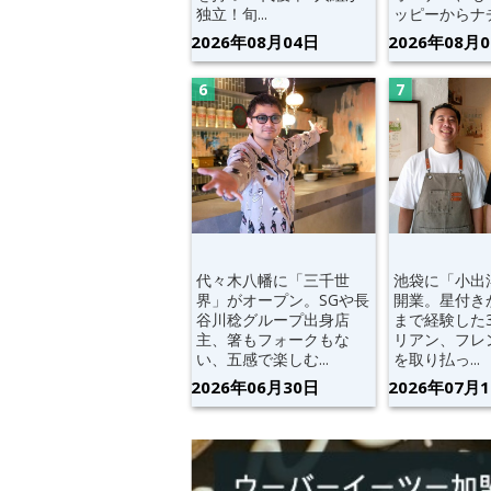
独立！旬...
ッピーからナチ.
2026年08月04日
2026年08月
代々木八幡に「三千世
池袋に「小出
界」がオープン。SGや長
開業。星付き
谷川稔グループ出身店
まで経験した
主、箸もフォークもな
リアン、フレ
い、五感で楽しむ...
を取り払っ...
2026年06月30日
2026年07月