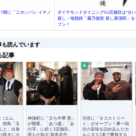
1階に「ニホンバシ イチノ
ダイヤモンドダイニング62店舗目は“せ
蒸し・地鶏焼「霧乃個室 蒸し屋清郎」を
プン！
事も読んでいます
る記事
2（エム
神保町に「立ち中華 異」
渋谷に「タコストリー
。焼鳥「玉
が開業。「あつ盛」「あ
ト」がオープン！豚一頭
んと」出身
の字」に続く3店舗目。
分の旨味を詰め込んだカ
つ焼きにホ
誰もが知る“超有名中
ルニタス1本で勝負する