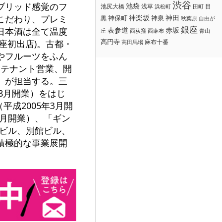
渋谷
ブリッド感覚のフ
池袋
浅草
目
池尻大橋
浜松町
田町
神楽坂
神田
こだわり、プレミ
黒
神保町
神泉
秋葉原
自由が
銀座
赤坂
日本酒は全て温度
表参道
丘
西荻窪
西麻布
青山
高円寺
麻布十番
座初出店)。古都・
高田馬場
やフルーツをふん
、テナント営業、開
）が担当する。三
8月開業）をはじ
（平成2005年3月開
年9月開業）、「ギン
ツビル、別館ビル、
積極的な事業展開