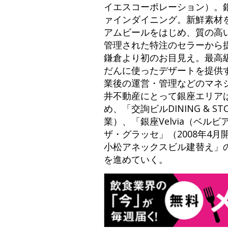
イエスコーポレーション）。
ァインダイニング。新鮮素材
アムビールをはじめ、質の高
管理された特注のセラーから提
鎌倉より初のお目見え。最高
だんに使ったデザートを提供す
業後の運営・管理などのマネ
井不動産にとって銀座エリアは
め、「交詢ビルDINING & S
業）、「銀座Velvia（ベル
ザ・グラッセ」（2008年4
小松アネックスビル建替え」
を進めていく。