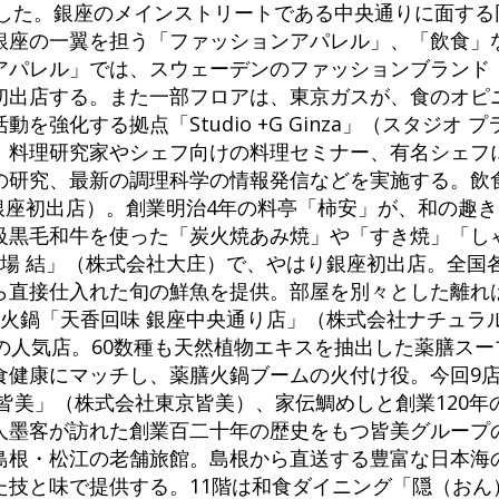
とした。銀座のメインストリートである中央通りに面す
銀座の一翼を担う「ファッションアパレル」、「飲食」
アパレル」では、スウェーデンのファッションブランド
初出店する。また一部フロアは、東京ガスが、食のオピ
強化する拠点「Studio +G Ginza」（スタジオ 
、料理研究家やシェフ向けの料理セミナー、有名シェフ
研究、最新の調理科学の情報発信などを実施する。飲食
銀座初出店）。創業明治4年の料亭「柿安」が、和の趣
級黒毛和牛を使った「炭火焼あみ焼」や「すき焼」「し
市場 結」（株式会社大庄）で、やはり銀座初出店。全国
ら直接仕入れた旬の鮮魚を提供。部屋を別々とした離れ
膳火鍋「天香回味 銀座中央通り店」（株式会社ナチュラ
の人気店。60数種も天然植物エキスを抽出した薬膳ス
食健康にマッチし、薬膳火鍋ブームの火付け役。今回9店
皆美」（株式会社東京皆美）、家伝鯛めしと創業120年
人墨客が訪れた創業百二十年の歴史をもつ皆美グループ
島根・松江の老舗旅館。島根から直送する豊富な日本海
た技と味で提供する。11階は和食ダイニング「隠（おん