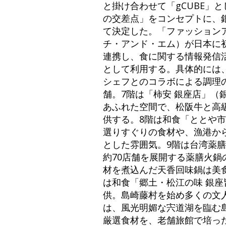
と掛け合わせて「gCUBE」
の交差点」をコンセプトに、
て決定した。「ファッション
チ・アンド・エム）が日本に
連携し、食に関する情報発信活動を
として利用する。具体的には
シェフとのコラボによる調理の
舗。7階は「柿安 銀座店」（
あふれた空間で、松阪牛と高
供する。8階は和食「ととや
選りすぐりの食材や、漁港か
とした雰囲気。9階は台湾薬
約70店舗を展開する薬膳火鍋
材を煮込んだ天香回味鍋は美
は和食「郷土・松江の味 銀座
供。島崎藤村を始め多くの文
は、風光明媚な宍道湖を臨む
厳選食材を、老舗旅館で培っ