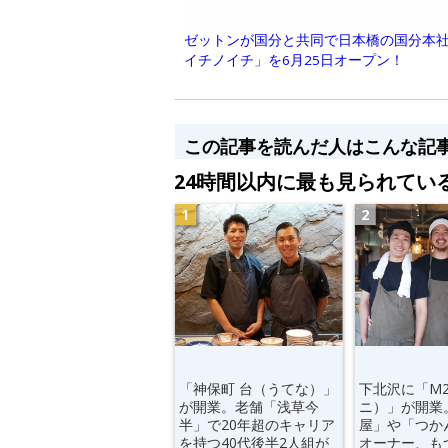
ゼットンが国分と共同で日本橋の国分本社
イチノイチ」を6月25日オープン！
この記事を読んだ人はこんな記
24時間以内に最も見られてい
「神保町 台（うてな）」
下北沢に「M
が開業。老舗「浅草今
ニ）」が開業
半」で20年超のキャリア
屋」や「つか
を持つ40代後半2人組が
オーナー、も