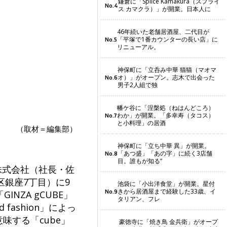
鎌倉に「Splice Kamakura（スプライ
No.4
ス カマクラ）」が開業。日本人に
46年続いた老舗居酒屋、二代目が
「平塚で1番カウンターの長い店」に
No.5
リニューアル。
神保町に「立呑み中華 猫猫（マオマ
オ）」がオープン。志木で出会った
No.6
男子2人組で独
幡ケ谷に「涅槃処（ねはんどころ）
わか」が開業。「多幸寿（タコス）
No.7
と小料理」の居酒
（取材＝編集部）
神保町に「立ち中華 異」が開業。
「あつ盛」「あの字」に続く3店舗
No.8
目。誰もが知る“
株式会社（社長・佐
銀座7丁目）に9
池袋に「小出洋食堂」が開業。星付
きから居酒屋まで経験した33歳、イ
No.9
NZA gCUBE」
タリアン、フレ
fashion」によっ
意味する「cube」
豪徳寺に「焼き鳥 金兵衛」がオープ