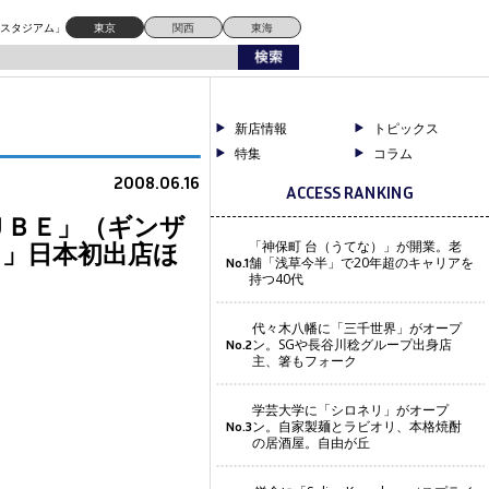
店ほか、全テナント出店決定！
ドスタジアム」
東京
関西
東海
新店情報
トピックス
特集
コラム
2008.06.16
ACCESS RANKING
ＵＢＥ」（ギンザ
Ｍ」日本初出店ほ
「神保町 台（うてな）」が開業。老
舗「浅草今半」で20年超のキャリアを
No.1
持つ40代
代々木八幡に「三千世界」がオープ
ン。SGや長谷川稔グループ出身店
No.2
主、箸もフォーク
学芸大学に「シロネリ」がオープ
ン。自家製麺とラビオリ、本格焼酎
No.3
の居酒屋。自由が丘