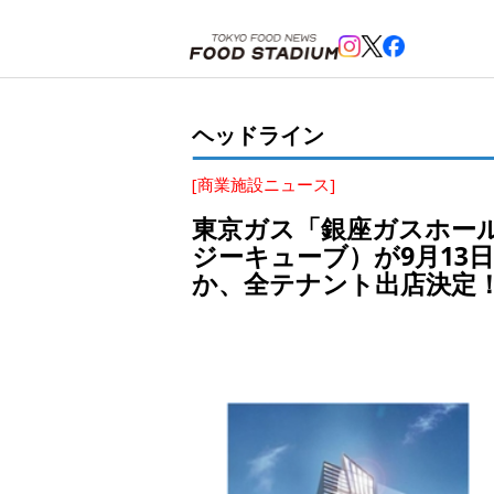
ホーム
>
ヘッドライン
>
銀座
>
東京ガス「銀座ガスホールビル」跡地に商業施設「ＧＩＮＺＡ ｇＣ
ヘッドライン
[商業施設ニュース]
東京ガス「銀座ガスホー
ジーキューブ）が9月13
か、全テナント出店決定