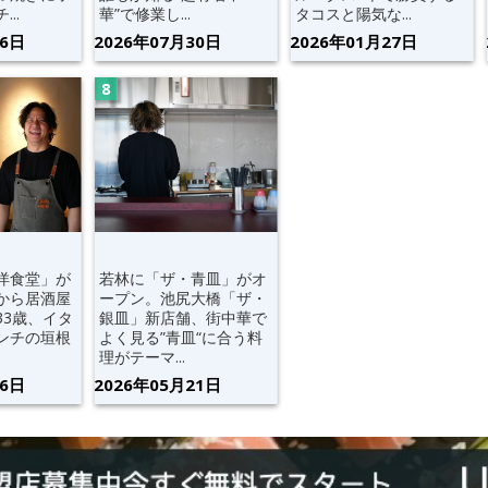
..
華”で修業し...
タコスと陽気な...
06日
2026年07月30日
2026年01月27日
洋食堂」が
若林に「ザ・青皿」がオ
から居酒屋
ープン。池尻大橋「ザ・
33歳、イタ
銀皿」新店舗、街中華で
ンチの垣根
よく見る”青皿“に合う料
理がテーマ...
16日
2026年05月21日