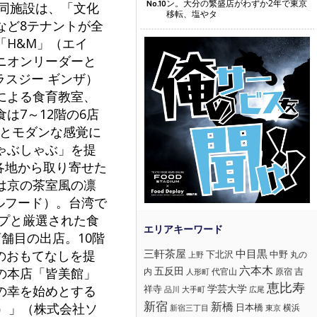
ン。大分の繁盛店がわずか2年で東京
No.10
る同施設は、「文化
移転、塩やタ
など8テナントが全
「H&M」（エイ
ニオンリーダーと
プラスジー ギンザ）
による食育教室、
は7～12階の6店
きとモダンな感覚に
ゃぶしゃぶ」を提
各地から取り寄せた
は京の茶室風の凛
ルフード）。台湾で
ープと厳選された食
舗目の出店。10階
三軒茶屋
中目黒
のおもてなしを提
下北沢
中野
丸の
上野
六本木
五反田
吉
の本店「皆美館」
内
代官山
人形町
原宿
恵比寿
学芸大学
祥寺
の幸を始めとする
大手町
広尾
品川
新宿
新橋
）」（株式会社ソ
日本橋
横浜
新宿三丁目
東京