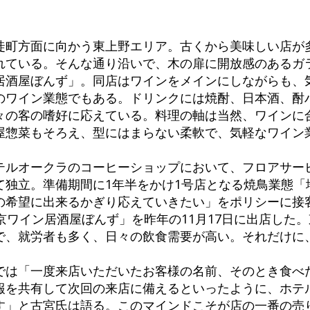
徒町方面に向かう東上野エリア。古くから美味しい店が
れている。そんな通り沿いで、木の扉に開放感のあるガ
居酒屋ぼんず」。同店はワインをメインにしながらも、
のワイン業態でもある。ドリンクには焼酎、日本酒、酎
々の客の嗜好に応えている。料理の軸は当然、ワインに
屋惣菜もそろえ、型にはまらない柔軟で、気軽なワイン
テルオークラのコーヒーショップにおいて、フロアサー
独立。準備期間に1年半をかけ1号店となる焼鳥業態「
の希望に出来るかぎり応えていきたい」をポリシーに接
京ワイン居酒屋ぼんず」を昨年の11月17日に出店した
で、就労者も多く、日々の飲食需要が高い。それだけに
では「一度来店いただいたお客様の名前、そのとき食べ
報を共有して次回の来店に備えるといったように、ホテ
す」と古宮氏は語る。このマインドこそが店の一番の売