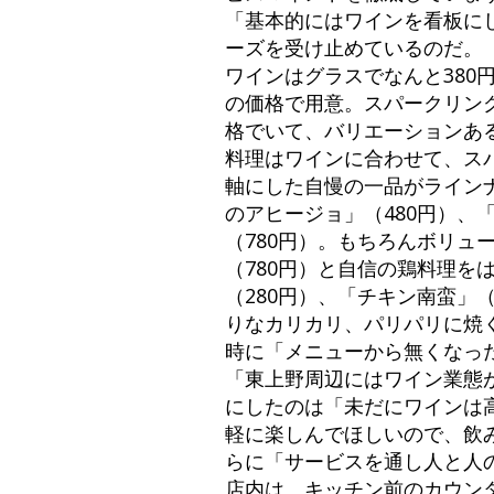
「基本的にはワインを看板に
ーズを受け止めているのだ。
ワインはグラスでなんと380円
の価格で用意。スパークリン
格でいて、バリエーションあ
料理はワインに合わせて、ス
軸にした自慢の一品がライン
のアヒージョ」（480円）、
（780円）。もちろんボリュ
（780円）と自信の鶏料理を
（280円）、「チキン南蛮」
りなカリカリ、パリパリに焼
時に「メニューから無くなっ
「東上野周辺にはワイン業態
にしたのは「未だにワインは
軽に楽しんでほしいので、飲
らに「サービスを通し人と人
店内は、キッチン前のカウン