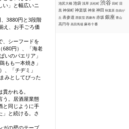
渋谷
池袋
浅草
目
池尻大橋
浜松町
田町
しい」と幅広いニ
神楽坂
神田
黒
神保町
神泉
秋葉原
自由が
銀座
赤坂
表参道
丘
西荻窪
西麻布
青山
、3880円と3段階
高円寺
麻布十番
高田馬場
揃え、お手ごろ価
で、シーフードを
680円）、「海老
っぱいのパエリア」
「鶏もも一本焼き」
円）、「チヂミ」
つまみとしてぴった
は貫かれる。
言う。居酒屋業態
酒と同じように手
た」と続ける。さ
ンガの壁のテーブ