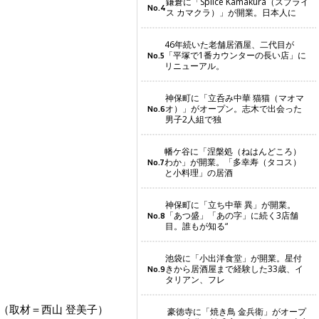
鎌倉に「Splice Kamakura（スプライ
No.4
ス カマクラ）」が開業。日本人に
46年続いた老舗居酒屋、二代目が
「平塚で1番カウンターの長い店」に
No.5
リニューアル。
神保町に「立呑み中華 猫猫（マオマ
オ）」がオープン。志木で出会った
No.6
男子2人組で独
幡ケ谷に「涅槃処（ねはんどころ）
わか」が開業。「多幸寿（タコス）
No.7
と小料理」の居酒
神保町に「立ち中華 異」が開業。
「あつ盛」「あの字」に続く3店舗
No.8
目。誰もが知る“
池袋に「小出洋食堂」が開業。星付
きから居酒屋まで経験した33歳、イ
No.9
タリアン、フレ
（取材＝西山 登美子）
豪徳寺に「焼き鳥 金兵衛」がオープ