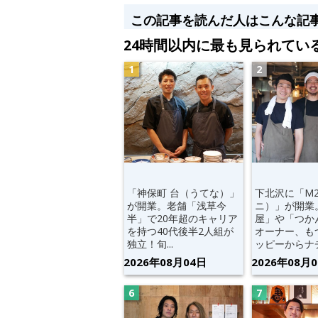
この記事を読んだ人はこんな記
24時間以内に最も見られてい
「神保町 台（うてな）」
下北沢に「M
が開業。老舗「浅草今
ニ）」が開業
半」で20年超のキャリア
屋」や「つか
を持つ40代後半2人組が
オーナー、も
独立！旬...
ッピーからナチ.
2026年08月04日
2026年08月