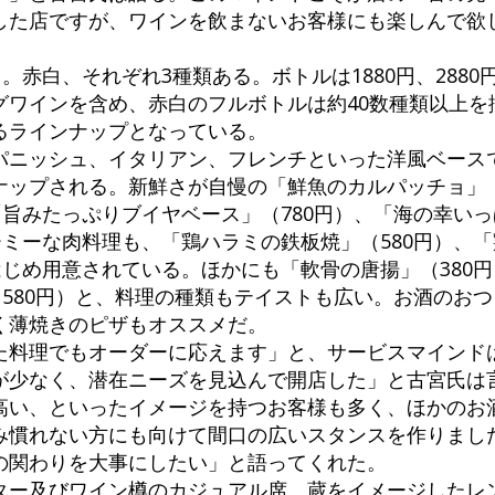
した店ですが、ワインを飲まないお客様にも楽しんで欲
。赤白、それぞれ3種類ある。ボトルは1880円、2880円
グワインを含め、赤白のフルボトルは約40数種類以上を
るラインナップとなっている。
パニッシュ、イタリアン、フレンチといった洋風ベース
ナップされる。新鮮さが自慢の「鮮魚のカルパッチョ」（
「旨みたっぷりブイヤベース」（780円）、「海の幸い
ーミーな肉料理も、「鶏ハラミの鉄板焼」（580円）、
はじめ用意されている。ほかにも「軟骨の唐揚」（380
（580円）と、料理の種類もテイストも広い。お酒のお
く薄焼きのピザもオススメだ。
た料理でもオーダーに応えます」と、サービスマインド
が少なく、潜在ニーズを見込んで開店した」と古宮氏は
高い、といったイメージを持つお客様も多く、ほかのお
み慣れない方にも向けて間口の広いスタンスを作りまし
の関わりを大事にしたい」と語ってくれた。
ター及びワイン樽のカジュアル席。蔵をイメージしたレ