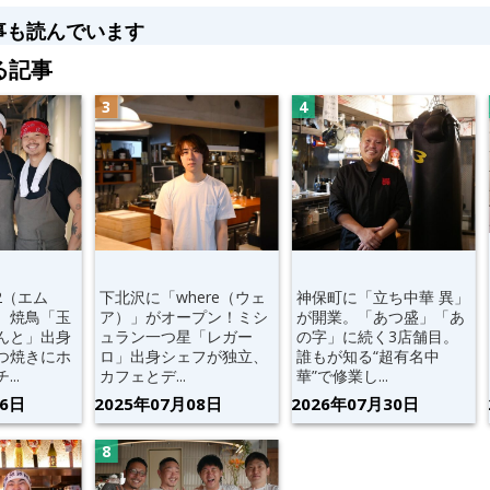
事も読んでいます
る記事
2（エム
下北沢に「where（ウェ
神保町に「立ち中華 異」
。焼鳥「玉
ア）」がオープン！ミシ
が開業。「あつ盛」「あ
んと」出身
ュラン一つ星「レガー
の字」に続く3店舗目。
つ焼きにホ
ロ」出身シェフが独立、
誰もが知る“超有名中
..
カフェとデ...
華”で修業し...
06日
2025年07月08日
2026年07月30日