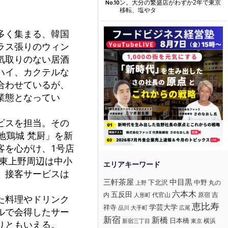
ン。大分の繁盛店がわずか2年で東京
No.10
移転、塩やタ
多く集まる、韓国
ラス張りのウィン
気取りのない居酒
ハイ、カクテルな
合わせているが、
業態となってい
ビスを担当。その
地鶏城 梵厨」を新
客を心がけ、1号店
。東上野周辺は中小
、接客サービスは
三軒茶屋
中目黒
下北沢
中野
丸の
上野
六本木
五反田
吉
内
代官山
人形町
原宿
た料理やドリンク
恵比寿
学芸大学
祥寺
大手町
広尾
品川
ルで会得したサー
新宿
新橋
日本橋
横浜
新宿三丁目
東京
りともいえる。