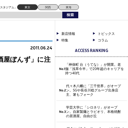
ドスタジアム」
東京
関西
東海
新店情報
トピックス
特集
コラム
2011.06.24
ACCESS RANKING
酒屋ぼんず」に注
「神保町 台（うてな）」が開業。老
舗「浅草今半」で20年超のキャリアを
No.1
持つ40代
代々木八幡に「三千世界」がオープ
ン。SGや長谷川稔グループ出身店
No.2
主、箸もフォーク
学芸大学に「シロネリ」がオープ
ン。自家製麺とラビオリ、本格焼酎
No.3
の居酒屋。自由が丘