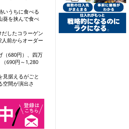
熱いうちに食べる
山葵を挟んで食べ
けだしたコラーゲン
2人前からオーダー
（680円）、四万
90円～1,280
を見据えるがごと
る空間が演出さ