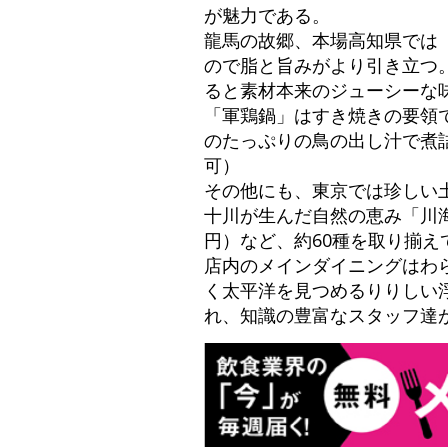
が魅力である。
龍馬の故郷、本場高知県では
ので脂と旨みがより引き立つ
ると素材本来のジューシーな
「軍鶏鍋」はすき焼きの要領で
のたっぷりの鳥の出し汁で煮詰
可）
その他にも、東京では珍しい
十川が生んだ自然の恵み「川海老
円）など、約60種を取り揃え
店内のメインダイニングはわ
く太平洋を見つめるりりしい
れ、知識の豊富なスタッフ達