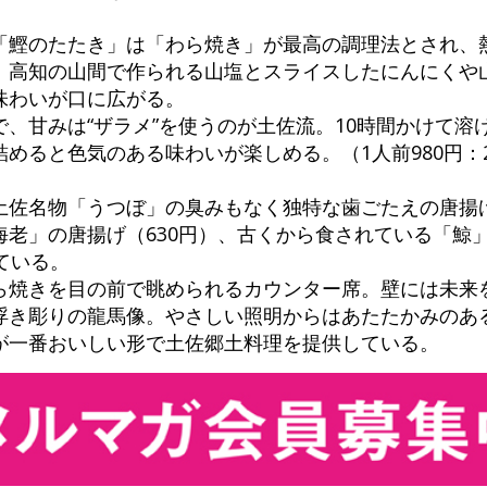
「鰹のたたき」は「わら焼き」が最高の調理法とされ、
。高知の山間で作られる山塩とスライスしたにんにくや
味わいが口に広がる。
、甘みは“ザラメ”を使うのが土佐流。10時間かけて溶
めると色気のある味わいが楽しめる。（1人前980円：
土佐名物「うつぼ」の臭みもなく独特な歯ごたえの唐揚げ
」の唐揚げ（630円）、古くから食されている「鯨」（6
ている。
ら焼きを目の前で眺められるカウンター席。壁には未来
浮き彫りの龍馬像。やさしい照明からはあたたかみのあ
が一番おいしい形で土佐郷土料理を提供している。