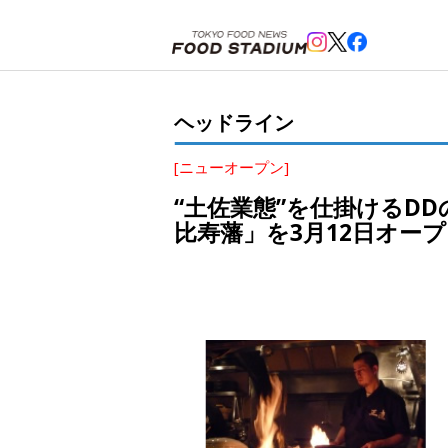
ホーム
>
ヘッドライン
>
恵比寿
>
“土佐業態”を仕掛けるDDの子会社、ゴールデンマジックが激戦区
ヘッドライン
[ニューオープン]
“土佐業態”を仕掛けるD
比寿藩」を3月12日オー