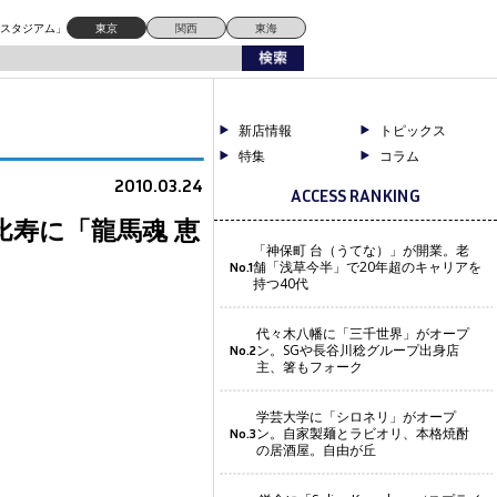
ドスタジアム」
東京
関西
東海
新店情報
トピックス
特集
コラム
2010.03.24
ACCESS RANKING
比寿に「龍馬魂 恵
「神保町 台（うてな）」が開業。老
舗「浅草今半」で20年超のキャリアを
No.1
持つ40代
代々木八幡に「三千世界」がオープ
ン。SGや長谷川稔グループ出身店
No.2
主、箸もフォーク
学芸大学に「シロネリ」がオープ
ン。自家製麺とラビオリ、本格焼酎
No.3
の居酒屋。自由が丘