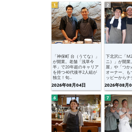
「神保町 台（うてな）」
下北沢に「M
が開業。老舗「浅草今
ニ）」が開業
半」で20年超のキャリア
屋」や「つか
を持つ40代後半2人組が
オーナー、も
独立！旬...
ッピーからナチ.
2026年08月04日
2026年08月