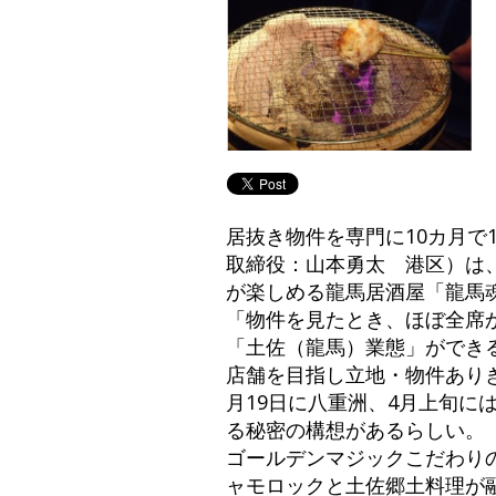
居抜き物件を専門に10カ月で
取締役：山本勇太 港区）は
が楽しめる龍馬居酒屋「龍馬魂
「物件を見たとき、ほぼ全席
「土佐（龍馬）業態」ができる
店舗を目指し立地・物件ありき
月19日に八重洲、4月上旬
る秘密の構想があるらしい。
ゴールデンマジックこだわり
ャモロックと土佐郷土料理が