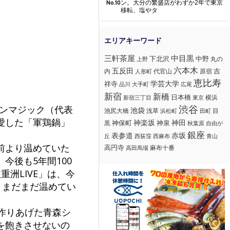
ン。大分の繁盛店がわずか2年で東京
No.10
移転、塩やタ
三軒茶屋
中目黒
下北沢
中野
丸の
上野
六本木
五反田
吉
内
代官山
人形町
原宿
恵比寿
学芸大学
祥寺
大手町
広尾
品川
新宿
新橋
日本橋
横浜
新宿三丁目
東京
渋谷
デンマジック（代表
池袋
浅草
目
池尻大橋
浜松町
田町
愛した「軍鶏鍋」
神楽坂
神田
黒
神保町
神泉
秋葉原
自由が
銀座
赤坂
表参道
丘
西荻窪
西麻布
青山
前より温めていた
高円寺
麻布十番
高田馬場
今後も5年間100
洲LIVE」は、今
、まだまだ温めてい
作りあげた青森シ
を飽きさせないの