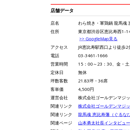
店舗データ
店名
わら焼き・軍鶏鍋 龍馬魂
住所
東京都渋谷区恵比寿西1-14
>> GoogleMap見る
アクセス
JR恵比寿駅西口より徒歩2
電話
03-3461-1666
営業時間
15：00～23：30、金・土
定休日
無休
坪数客数
21.83坪・36席
客単価
4,500円
運営会社
株式会社ゴールデンマジ
関連リンク
株式会社ゴールデンマジ
関連リンク
龍馬魂 恵比寿藩（ぐるな
関連ページ
山本勇太社長インタビュ