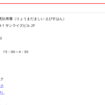
 恵比寿藩（りょうまだましい えびすはん）
-1 サンライズビル 2F
分
 15：00～4：30
ック
ック
び）
ー