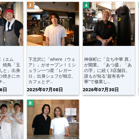
2（エム
下北沢に「where（ウェ
神保町に「立ち中華 異」
。焼鳥「玉
ア）」がオープン！ミシ
が開業。「あつ盛」「あ
んと」出身
ュラン一つ星「レガー
の字」に続く3店舗目。
つ焼きにホ
ロ」出身シェフが独立、
誰もが知る“超有名中
..
カフェとデ...
華”で修業し...
06日
2025年07月08日
2026年07月30日