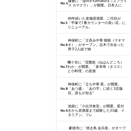
鎌倉に「Splice Kamakura（スプライ
No.4
ス カマクラ）」が開業。日本人に
46年続いた老舗居酒屋、二代目が
「平塚で1番カウンターの長い店」に
No.5
リニューアル。
神保町に「立呑み中華 猫猫（マオマ
オ）」がオープン。志木で出会った
No.6
男子2人組で独
幡ケ谷に「涅槃処（ねはんどころ）
わか」が開業。「多幸寿（タコス）
No.7
と小料理」の居酒
神保町に「立ち中華 異」が開業。
「あつ盛」「あの字」に続く3店舗
No.8
目。誰もが知る“
池袋に「小出洋食堂」が開業。星付
きから居酒屋まで経験した33歳、イ
No.9
タリアン、フレ
豪徳寺に「焼き鳥 金兵衛」がオープ