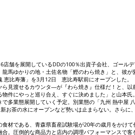
16店舗を展開しているDDの100％出資子会社、ゴール
、龍馬ゆかりの地・土佐名物「鰹のわら焼き」と、彼が
 恵比寿藩」を3月12日 恵比寿駅前にオープンした。
から見渡せるカウンタ―が『わら焼き』仕様だ！と、以
物件にやっと巡り合え、すぐに決めました」と山本氏。
で多業態展開していく予定。別業態の「九州 熱中屋 八重
には新お茶の水にオープンなど勢いは止まらない。さらに
の食材である、青森県畜産試験場が20年の歳月をかけて
融合。圧倒的な商品力と店内の調理パフォーマンスで客