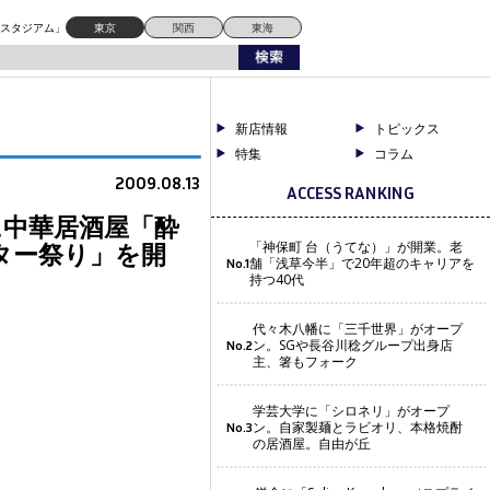
催”
ドスタジアム」
東京
関西
東海
新店情報
トピックス
特集
コラム
2009.08.13
ACCESS RANKING
に中華居酒屋「酔
ター祭り」を開
「神保町 台（うてな）」が開業。老
舗「浅草今半」で20年超のキャリアを
No.1
持つ40代
代々木八幡に「三千世界」がオープ
ン。SGや長谷川稔グループ出身店
No.2
主、箸もフォーク
学芸大学に「シロネリ」がオープ
ン。自家製麺とラビオリ、本格焼酎
No.3
の居酒屋。自由が丘