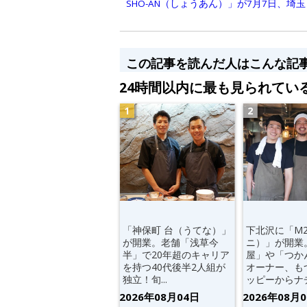
SHO-AN（しょうあん）」が7月7日、埼
この記事を読んだ人はこんな記
24時間以内に最も見られてい
「神保町 台（うてな）」
下北沢に「M
が開業。老舗「浅草今
ニ）」が開業
半」で20年超のキャリア
屋」や「つか
を持つ40代後半2人組が
オーナー、も
独立！旬...
ッピーからナチ.
2026年08月04日
2026年08月