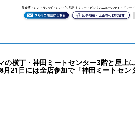
に中華居酒屋「酔拳」が7月23日オープン！8月21日には全店参加で「神田ミートセンター祭り」を開
飲食店・レストランの“トレンド”を配信するフードビジネスニュースサイト「フー
マの横丁・神田ミートセンター3階と屋上
！8月21日には全店参加で「神田ミートセン