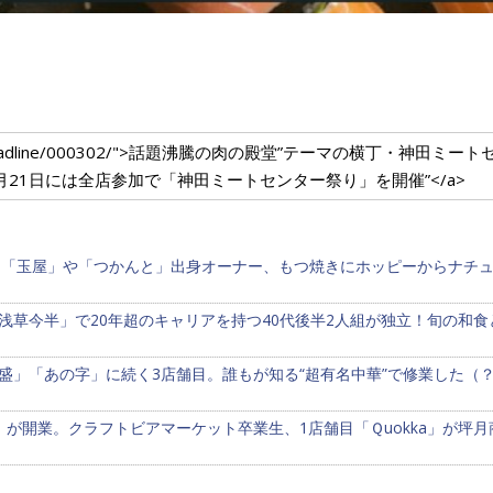
ium.com/headline/000302/">話題沸騰の肉の殿堂”テーマの横丁・神
月21日には全店参加で「神田ミートセンター祭り」を開催”</a>
鳥「玉屋」や「つかんと」出身オーナー、もつ焼きにホッピーからナチ
浅草今半」で20年超のキャリアを持つ40代後半2人組が独立！旬の和
盛」「あの字」に続く3店舗目。誰もが知る“超有名中華”で修業した（
」が開業。クラフトビアマーケット卒業生、1店舗目「Ｑuokka」が坪月