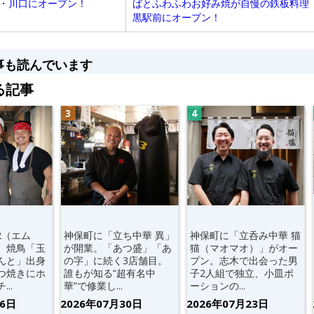
ばとふわふわお好み焼が自慢の鉄板料理「一
玉・川口にオープン！
黒駅前にオープン！
事も読んでいます
る記事
2（エム
神保町に「立ち中華 異」
神保町に「立呑み中華 猫
。焼鳥「玉
が開業。「あつ盛」「あ
猫（マオマオ）」がオー
んと」出身
の字」に続く3店舗目。
プン。志木で出会った男
つ焼きにホ
誰もが知る“超有名中
子2人組で独立、小皿ポ
..
華”で修業し...
ーションの...
06日
2026年07月30日
2026年07月23日