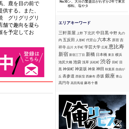
ン。大分の繁盛店がわずか2年で東京
No.10
馬、鹿を目の前で
移転、塩やタ
提供する。また、
焼 グリグリグリ
店舗で趣向を凝ら
催を予定してお
三軒茶屋
中目黒
下北沢
中野
丸の
上野
六本木
五反田
吉
内
代官山
人形町
原宿
恵比寿
学芸大学
祥寺
大手町
広尾
品川
新宿
新橋
日本橋
横浜
新宿三丁目
東京
渋谷
池袋
浅草
目
池尻大橋
浜松町
田町
神楽坂
神田
黒
神保町
神泉
秋葉原
自由が
銀座
赤坂
表参道
丘
西荻窪
西麻布
青山
高円寺
麻布十番
高田馬場