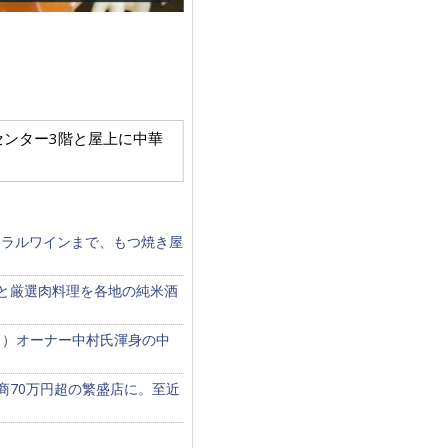
田ミートセンター3階と屋上に中華
ュラルワインまで、もつ焼き屋
食と厳選肉料理を各地の純米酒
？）オーナー中村氏渾身の中
商70万円超の繁盛店に。至近