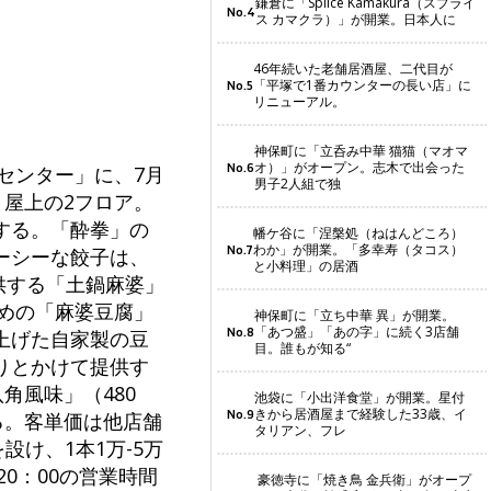
鎌倉に「Splice Kamakura（スプライ
No.4
ス カマクラ）」が開業。日本人に
46年続いた老舗居酒屋、二代目が
「平塚で1番カウンターの長い店」に
No.5
リニューアル。
神保町に「立呑み中華 猫猫（マオマ
オ）」がオープン。志木で出会った
No.6
センター」に、7月
男子2人組で独
と屋上の2フロア。
する。「酔拳」の
幡ケ谷に「涅槃処（ねはんどころ）
わか」が開業。「多幸寿（タコス）
No.7
ーシーな餃子は、
と小料理」の居酒
供する「土鍋麻婆」
すめの「麻婆豆腐」
神保町に「立ち中華 異」が開業。
「あつ盛」「あの字」に続く3店舗
No.8
上げた自家製の豆
目。誰もが知る“
りとかけて提供す
角風味」（480
池袋に「小出洋食堂」が開業。星付
きから居酒屋まで経験した33歳、イ
No.9
る。客単価は他店舗
タリアン、フレ
設け、1本1万-5万
0：00の営業時間
豪徳寺に「焼き鳥 金兵衛」がオープ