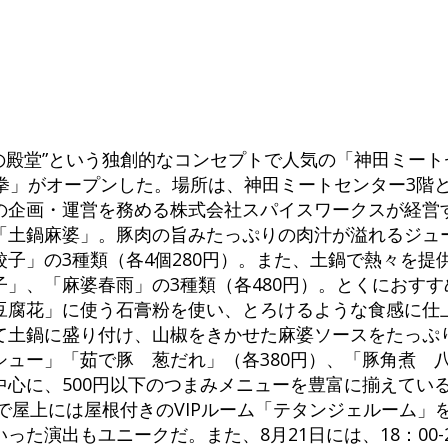
の殿堂”という独創的なコンセプトで人気の「神田ミート
拳」がオープンした。場所は、神田ミートセンター3階
の企画・運営を務める株式会社スパイスワークスが経営
「土鍋麻婆」。豚肉の旨みたっぷりの肉汁が溢れるジュ
子」の3種類（各4個280円）。また、土鍋で熱々を提
」、「麻婆春雨」の3種類（各480円）。とくにおす
豆腐花」に使う石膏粉を使い、とろけるような食感に仕
て土鍋に盛り付け、山椒をきかせた麻婆ソースをたっぷ
ュー」「茹で豚 葱だれ」（各380円）、「豚角煮 八
中心に、500円以下のつまみメニューを豊富に揃えてい
で屋上には屋根付きのVIPルーム「テタンジェルーム」を
た演出もユニークだ。また、8月21日には、18：00-2