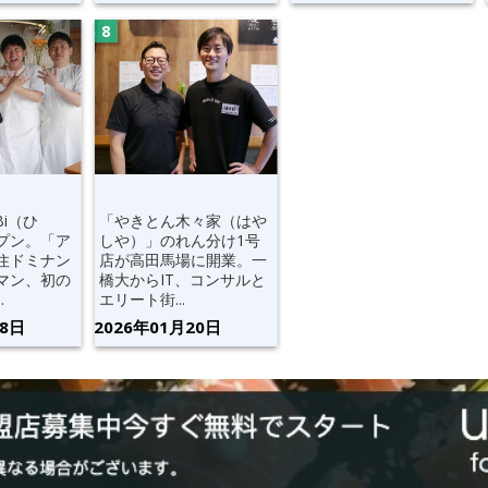
Bi（ひ
「やきとん木々家（はや
プン。「ア
しや）」のれん分け1号
住ドミナン
店が高田馬場に開業。一
マン、初の
橋大からIT、コンサルと
.
エリート街...
28日
2026年01月20日