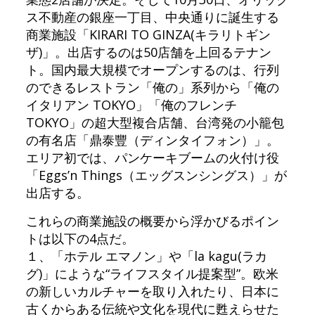
ス不動産の銀座一丁目、中央通りに誕生する
商業施設「KIRARI TO GINZA(キラリトギン
ザ)」。出店するのは50店舗を上回るテナン
ト。国内最大規模でオープンするのは、行列
のできるレストラン「俺の」系列から「俺の
イタリアン TOKYO」「俺のフレンチ
TOKYO」の超大型複合店舗、台湾発の小籠包
の有名店「鼎泰豐（ディンタイフォン）」。
エリア初では、パンケーキブームの火付け役
「Eggs’n Things（エッグスンシングス）」が
出店する。
これらの商業施設の概要から浮かびるポイン
トは以下の4点だ。
１、「ホテル エマノン」や「la kagu(ラカ
グ)」にような“ライフスタイル提案型”。欧米
の新しいカルチャーを取り入れたり、日本に
古くからある伝統や文化を現代に甦えらせた