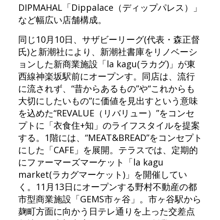
DIPMAHAL「Dippalace（ディップパレス）」
など幅広い店舗構成。
同じ10月10日、サザビーリーグ(代表・森正督
氏)と新潮社により、新潮社書庫をリノベーシ
ョンした新商業施設「la kagu(ラカグ)」が東
西線神楽坂駅前にオープンす。同店は、流行
に流されず、“昔からあるもの”や“これからも
大切にしたいもの”に価値を見出すという意味
を込めた“REVALUE（リバリュー）”をコンセ
プトに「衣食住+知」のライフスタイルを提案
する。1階には、“MEAT&BREAD”をコンセプト
にした「CAFE」を展開。テラスでは、定期的
にファーマーズマーケット「la kagu
market(ラカグマーケット)」を開催してい
く。11月13日にオープンする野村不動産の都
市型商業施設「GEMS市ヶ谷」。市ヶ谷駅から
麹町方面に向かう日テレ通りを上った交差点