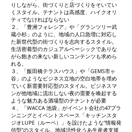
りしながら、街づくりと店づくりをそいてい
くスタイル。テナントは高感度、ハイクオリ
ティでなければならない
２、「豊洲フォレシア」や「グランツリー武
蔵小杉」のように、地域の人口急増に対応し
た新世代型の街づくりを志向するスタイル。
生活密着型のカジュアルベーシックでありな
がら飽きの来ない新しいコンテンツも求めら
れる。
３、「飯田橋テラスハウス」や「GEMS市ヶ
谷」のようなビジネス立地の空白地帯を埋め
ていく新需要対応型のスタイル。ビジネスマ
ンが他地域に流出しない夜の需要を喚起する
ような魅力ある酒場型のテナントが必要
４、「WACCA 池袋」がイベント会社の47プラ
ンニングとイベントスペース「キッチンスタ
ジオLUPE（ルーペ）」を設けたような“情報発
信型”のスタイル。地域活性化うあ生産者支援