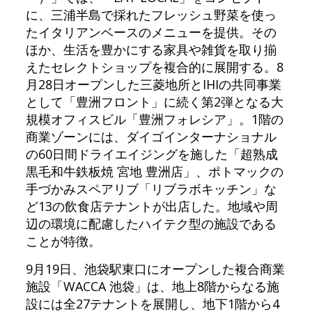
に、三浦半島で採れたフレッシュ野菜を使っ
たイタリアンベースのメニューを提供。その
ほか、生活を豊かにする家具や雑貨を取り揃
えたセレクトショップを複合的に展開する。8
月28日オープンした三菱地所とIHIの共同事業
として「豊洲フロント」に続く第2弾となる大
規模オフィスビル「豊洲フォレシア」。1階の
商業ゾーンには、ダイゴインターナショナル
の60日間ドライエイジングを施した「超熟成
黒毛和牛鉄板焼 宮地 豊洲店」、ポトマックの
手づかみスペアリブ「リブラボキッチン」な
ど13の飲食店テナントが出店した。地域や周
辺の環境に配慮したハイテク型の施設である
ことが特徴。
9月19日、池袋駅東口にオープンした複合商業
施設「WACCA 池袋」は、地上8階からなる施
設には全27テナントを展開し、地下1階から4