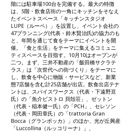
階には駐車場100台を完備する。最大の特徴
は、5階・飲食店街の一角にキッチンをそなえ
たイベントスペース「キッチンスタジオ
LUPE（ルーペ）」を設置し、イベント会社の
47プランニング(代表・鈴木賢治氏)の協力のも
と、年間を通じて食をテーマにイベントを開
催。「食と生活」をテーマに集えるコミュニ
ティスペースを目指す。10月10はオープンが
二つ。まず、三井不動産の「飯田橋サクラテ
ラス」は「次世代への街づくり」をテーマに
し、飲食を中心に物販・サービスなど、新業
態7店舗を含む計25店舗が出店。飲食出店テナ
ントは、スパイスワークス（代表・下遠野亘
氏）の「魚介ビストロ 貝殻荘」、ゼットン
（代表・稲本健一氏）の「PCH」、セレソン
（代表・岡田章氏）の「trattoria Gran
Bocca（グランボッカ）」のほか、光が丘興産
「Luccollina（ルッコリーナ）」、