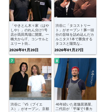
「やきとん木々家（はや
渋谷に「タコストリー
しや）」のれん分け1号
ト」がオープン！豚一頭
店が高田馬場に開業。一
分の旨味を詰め込んだカ
橋大からIT、コンサルと
ルニタス1本で勝負する
エリート街...
タコスと陽気な...
2026年01月20日
2026年01月27日
渋谷に「VS（ブイエ
46年続いた老舗居酒屋、
ス）」がオープン。京都
二代目が「平塚で1番カ