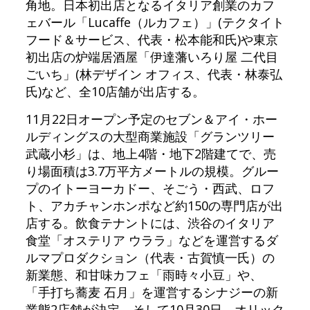
角地。日本初出店となるイタリア創業のカフ
ェバール「Lucaffe（ルカフェ）」(テクタイト
フード＆サービス、代表・松本能和氏)や東京
初出店の炉端居酒屋「伊達藩いろり屋 二代目
ごいち」(林デザイン オフィス、代表・林泰弘
氏)など、全10店舗が出店する。
11月22日オープン予定のセブン＆アイ・ホー
ルディングスの大型商業施設「グランツリー
武蔵小杉」は、地上4階・地下2階建てで、売
り場面積は3.7万平方メートルの規模。グルー
プのイトーヨーカドー、そごう・西武、ロフ
ト、アカチャンホンポなど約150の専門店が出
店する。飲食テナントには、渋谷のイタリア
食堂「オステリア ウララ」などを運営するダ
ルマプロダクション（代表・古賀慎一氏）の
新業態、和甘味カフェ「雨時々小豆」や、
「手打ち蕎麦 石月」を運営するシナジーの新
業態2店舗が決定。そして10月30日、オリック