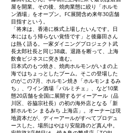
屋を開業。その後、焼肉業態に絞り「ホルモ
ン酒場」をオープン。FC展開含め来年30店舗
目指すという。
「将来は、香港に株式上場したいんです。日
本にはもう帰らない覚悟です」と後藤田さん
は熱く語る。一家ダイニングプロジェクト武
長太郎社長と同じ38歳。退路を断って、上海
飲食ビジネスに突き進む。
日本式のもつ焼き、焼肉ホルモンがいまの上
海ではちょっとしたブーム。そこの登場した
のがこの7月、ホルモン焼き「ホルモンまるみ
ち」、ワイン酒場「バルミチェ」、など10業
態20店舗を全国に展開するディーアール（品
川区、谷脇宗社長）の初の海外店となる「新
鮮ホルモン まるみち 上海店」。オーナーは現
地資本だが、ディーアールがすべてプロデュ
ースした。場所はやはり安龍路のど真ん中。
安龍路3店舗目は、焼き鳥の繁盛店「TORI