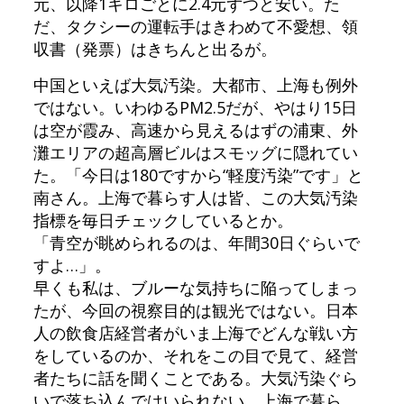
元、以降1キロごとに2.4元ずつと安い。た
だ、タクシーの運転手はきわめて不愛想、領
収書（発票）はきちんと出るが。
中国といえば大気汚染。大都市、上海も例外
ではない。いわゆるPM2.5だが、やはり15日
は空が霞み、高速から見えるはずの浦東、外
灘エリアの超高層ビルはスモッグに隠れてい
た。「今日は180ですから“軽度汚染”です」と
南さん。上海で暮らす人は皆、この大気汚染
指標を毎日チェックしているとか。
「青空が眺められるのは、年間30日ぐらいで
すよ…」。
早くも私は、ブルーな気持ちに陥ってしまっ
たが、今回の視察目的は観光ではない。日本
人の飲食店経営者がいま上海でどんな戦い方
をしているのか、それをこの目で見て、経営
者たちに話を聞くことである。大気汚染ぐら
いで落ち込んではいられない。上海で暮ら