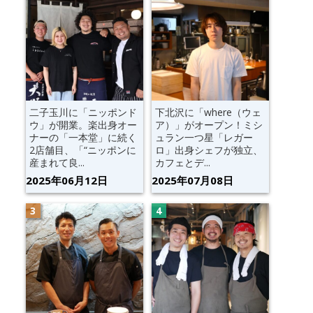
二子玉川に「ニッポンド
下北沢に「where（ウェ
ウ」が開業。楽出身オー
ア）」がオープン！ミシ
ナーの「一本堂」に続く
ュラン一つ星「レガー
2店舗目、「“ニッポンに
ロ」出身シェフが独立、
産まれて良...
カフェとデ...
2025年06月12日
2025年07月08日