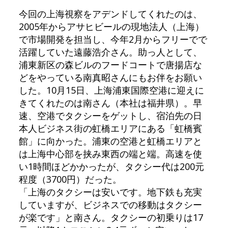
今回の上海視察をアデンドしてくれたのは、
2005年からアサヒビールの現地法人（上海）
で市場開発を担当し、今年2月からフリーでで
活躍していた遠藤浩介さん。助っ人として、
浦東新区の森ビルのフードコートで唐揚店な
どをやっている南真昭さんにもお伴をお願い
した。10月15日、上海浦東国際空港に迎えに
きてくれたのは南さん（本社は福井県）。早
速、空港でタクシーをゲットし、宿泊先の日
本人ビジネス街の虹橋エリアにある「虹橋賓
館」に向かった。浦東の空港と虹橋エリアと
は上海中心部を挟み東西の端と端。高速を使
い1時間ほどかかったが、タクシー代は200元
程度（3700円）だった。
「上海のタクシーは安いです。地下鉄も充実
していますが、ビジネスでの移動はタクシー
が楽です」と南さん。タクシーの初乗りは17