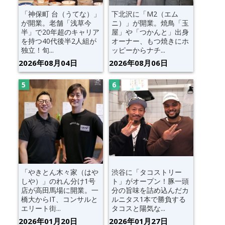
「神保町 台（うてな）」
下北沢に「M2（エム
が開業。老舗「浅草今
ニ）」が開業。焼鳥「玉
半」で20年超のキャリア
屋」や「つかんと」出身
を持つ40代後半2人組が
オーナー、もつ焼きにホ
独立！旬...
ッピーからナチ...
2026年08月04日
2026年08月06日
「やきとん木々家（はや
渋谷に「タコストリー
しや）」のれん分け1号
ト」がオープン！豚一頭
店が高田馬場に開業。一
分の旨味を詰め込んだカ
橋大からIT、コンサルと
ルニタス1本で勝負する
エリート街...
タコスと陽気な...
2026年01月20日
2026年01月27日