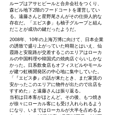
ループはアサヒビールと合弁会社をつくり、
森ビル地下2階のフードコートを運営してい
る。遠藤さんと星野尾さんがその仕掛人的な
存在だ。「エビス参」も柚子グループと組ん
だことが成功の鍵だったようだ。
2008年、10年の上海万博に向けて、日本企業
の誘致で盛り上がっていた時期とはいえ、仙
霞路と安龍路が交差するこのエリアはローカ
ルの中国料理や韓国式の焼肉店ぐらいしかな
かった。日系飲食店もオフィスビルやモール
が建つ虹橋開発区の中心地に集中していた。
「『エビス参』の話が来たとき、まだ家賃の
安かったこのエリアに物件が出たので出店を
すすめた」と遠藤さんは振り返る。
当初は日本客がほとんど。その後、もつ焼き
が徐々にローカル客にも受け入れられるよう
になり、いまではローカルが大半を占めるよ