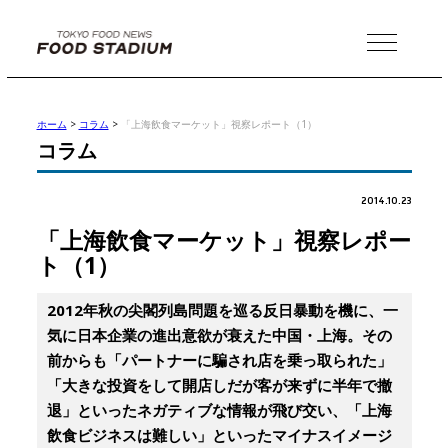
MENU
ホーム
>
コラム
>
「上海飲食マーケット」視察レポート（1）
コラム
2014.10.23
「上海飲食マーケット」視察レポー
ト（1）
2012年秋の尖閣列島問題を巡る反日暴動を機に、一
気に日本企業の進出意欲が衰えた中国・上海。その
前からも「パートナーに騙され店を乗っ取られた」
「大きな投資をして開店しだが客が来ずに半年で撤
退」といったネガティブな情報が飛び交い、「上海
飲食ビジネスは難しい」といったマイナスイメージ