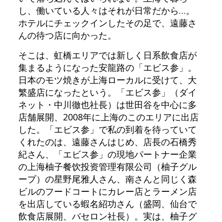
し、働いている人々はそれが日常だから…。
ホテルにチェックインしたその足で、遠藤さ
んの待つ店に向かった。
そこは、虹橋エリアでは新しく日系飲食店が
集まるようになった安龍路の「エビス参」。
日本のモツ焼きが上海ローカルに受けて、大
繁盛店になったという。「エビス参」（ダイ
ネット・中川徹也社長）は世田谷を中心に多
店舗展開、2008年に上海のこのエリアに出店
した。「エビス参」で私の到着を待っていて
くれたのは、遠藤さんはじめ、店長の石橋秀
紀さん、「エビス参」の現地パートナー企業
の上海柚子餐饮投资管理有限公司（柚子グル
ープ）の星野尾雅人さん、南さんと同じく森
ビルのフードコートにカレー店とラーメン店
を出店している蝦名紹功さん（盛岡、仙台で
飲食店展開、バセロン社長）。実は、柚子グ