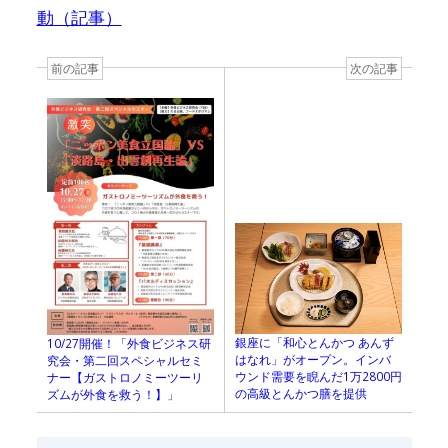
動（記事）
前の記事
次の記事
銀座に「和心とんかつ あんず
10/27開催！「外食ビジネス研
はなれ」がオープン。インバ
究会・第二回スペシャルセミ
ウンド需要を睨んだ1万2800円
ナー【ガストロノミーツーリ
の高級とんかつ膳を提供
ズムが外食を救う！】」