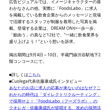
広告ビジュアルでは、イメージキャラクターの葵
わかなさんの他、実際に「FoodsLabo」に求人
を掲載している飲食企業からのメッセージと現場
で活躍するスタッフが制服を着用した写真を掲
載。登場する企業は、DREAM ONや一歩一歩、
「鮨由う」の真など12社で、“一緒に飲食業界を
盛り上げよう！”という想いを訴求。
掲出期間は9月4日～10日。半蔵門線渋谷駅地下2
階コンコースにて。
■詳しくは
こちら
■Cuolega代表佐藤康成氏インタビュー
あなたのお店に求人の応募が来ないのはなぜ？こ
れからの時代は「ダイレクトリクルーティング」
で採用せよ！「FoodsLabo（フーズラボ）」の
クオレガ・佐藤康成氏が提唱する、攻めの採用活