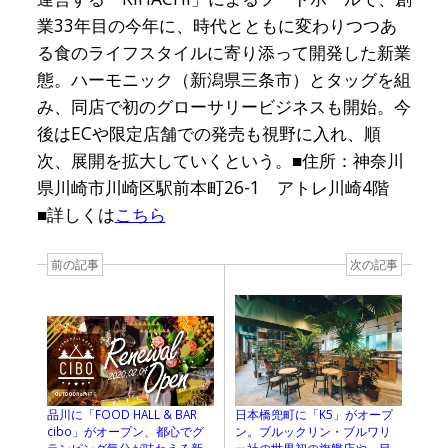
業33年目の今年に、時代とともに変わりつつあ
る食のライフスタイルに寄り添って開発した新業
態。ハーモニック（新潟県三条市）とタッグを組
み、同店で初のグローサリービジネスも開始。今
後はECや限定店舗での発売も視野に入れ、順
次、展開を拡大していくという。■住所：神奈川
県川崎市川崎区駅前本町26-1 アトレ川崎4階
■詳しくは
こちら
前の記事
次の記事
品川に「FOOD HALL & BAR
日本橋兜町に「K5」がオープ
cibo」がオープン、都心でグ
ン。ブルックリン・ブルワリ
ランピング気分が味わえる新