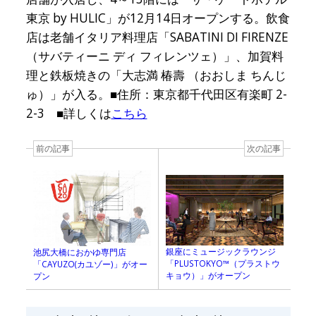
東京 by HULIC」が12月14日オープンする。飲食
店は老舗イタリア料理店「SABATINI DI FIRENZE
（サバティーニ ディ フィレンツェ）」、加賀料
理と鉄板焼きの「大志満 椿壽 （おおしま ちんじ
ゅ）」が入る。■住所：東京都千代田区有楽町 2-
2-3 ■詳しくは
こちら
前の記事
次の記事
銀座にミュージックラウンジ
池尻大橋におかゆ専門店
「PLUSTOKYO™️（プラストウ
「CAYUZO(カユゾー)」がオー
キョウ）」がオープン
プン