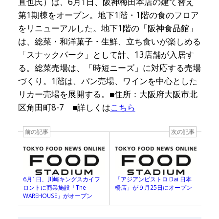
直也氏）は、
6
月
1
日、阪神梅田本店の建て替え
第
1
期棟をオープン。地下
1
階・
1
階の食のフロア
をリニューアルした。地下
1
階の「阪神食品館」
は、総菜・和洋菓子・生鮮、立ち食いが楽しめる
「スナックパーク」として計、
13
店舗が入居す
る。総菜売場は、「時短ニーズ」に対応する売場
づくり。
1
階は、パン売場、ワインを中心とした
リカー売場を展開する。■住所：大阪府大阪市北
区角田町
8-7
■詳しくは
こちら
前の記事
次の記事
6月1日、川崎キングスカイフ
「アジアンビストロ Dai 日本
ロントに商業施設「The
橋店」が９月25日にオープン
WAREHOUSE」がオープン