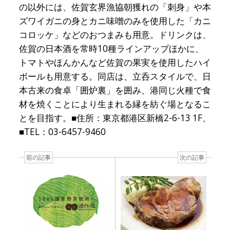
の以外には、佐賀玄界漁協朝獲れの「刺身」や本
ズワイガニの身とカニ味噌のみを使用した「カニ
コロッケ」などのおつまみも用意。ドリンクは、
佐賀の日本酒を常時10種ラインアップほかに、
トマトやほんかんなど佐賀の果実を使用したハイ
ボールも用意する。同店は、立呑スタイルで、日
本古来の食卓「囲炉裏」を囲み、港同じ火種で食
材を焼くことにより生まれる縁を紡ぐ場となるこ
とを目指す。■住所：東京都港区新橋2-6-13 1F、
■TEL：03-6457-9460
前の記事
次の記事