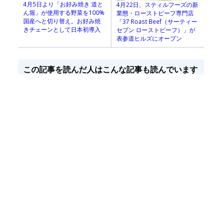
4月5日より「お好み焼き 道と
4月22日、スティルフーズの新
ん堀」が使用する野菜を100%
業態・ローストビーフ専門店
国産へと切り替え。お好み焼
「37 Roast Beef（サーティー
きチェーンとして日本初導入
セブン ローストビーフ）」が
表参道ヒルズにオープン
この記事を読んだ人はこんな記事も読んでいます