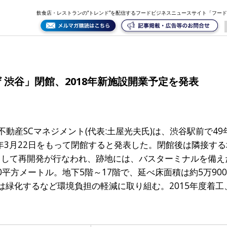
予定を発表
飲食店・レストランの“トレンド”を配信するフードビジネスニュースサイト「フー
ザ 渋谷」閉館、2018年新施設開業予定を発表
急不動産SCマネジメント(代表:土屋光夫氏)は、渋谷駅前で4
5年3月22日をもって閉館すると発表した。閉館後は隣接す
として再開発が行なわれ、跡地には、バスターミナルを備え
0平方メートル。地下5階～17階で、延べ床面積は約5万90
は緑化するなど環境負担の軽減に取り組む。2015年度着工、