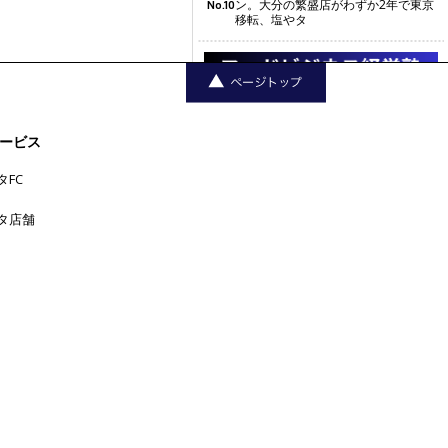
ン。大分の繁盛店がわずか2年で東京
No.10
移転、塩やタ
ービス
タFC
タ店舗
三軒茶屋
中目黒
下北沢
中野
丸の
上野
六本木
五反田
吉
内
代官山
人形町
原宿
恵比寿
学芸大学
祥寺
大手町
広尾
品川
新宿
新橋
日本橋
横浜
新宿三丁目
東京