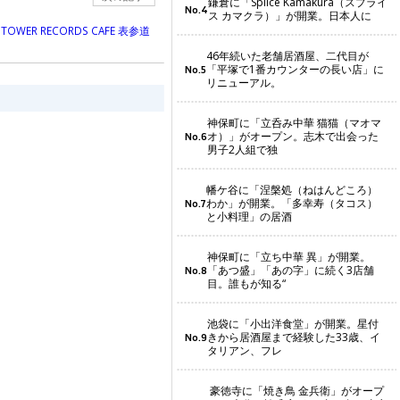
鎌倉に「Splice Kamakura（スプライ
No.4
ス カマクラ）」が開業。日本人に
ER RECORDS CAFE 表参道
46年続いた老舗居酒屋、二代目が
「平塚で1番カウンターの長い店」に
No.5
リニューアル。
神保町に「立呑み中華 猫猫（マオマ
オ）」がオープン。志木で出会った
No.6
男子2人組で独
幡ケ谷に「涅槃処（ねはんどころ）
わか」が開業。「多幸寿（タコス）
No.7
と小料理」の居酒
神保町に「立ち中華 異」が開業。
「あつ盛」「あの字」に続く3店舗
No.8
目。誰もが知る“
池袋に「小出洋食堂」が開業。星付
きから居酒屋まで経験した33歳、イ
No.9
タリアン、フレ
豪徳寺に「焼き鳥 金兵衛」がオープ