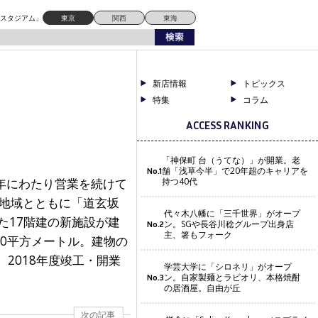
ドスタジアム」
東京
関西
東海
新店情報
トピックス
特集
コラム
ACCESS RANKING
「神保町 台（うてな）」が開業。老
舗「浅草今半」で20年超のキャリアを
No.1
9年にわたり営業を続けて
持つ40代
る地域とともに「道玄坂
代々木八幡に「三千世界」がオープ
た17階建の新施設が建
ン。SGや長谷川稔グループ出身店
No.2
主、箸もフォーク
00平方メートル。建物の
2018年度竣工・開業
学芸大学に「シロネリ」がオープ
ン。自家製麺とラビオリ、本格焼酎
No.3
の居酒屋。自由が丘
次の記事