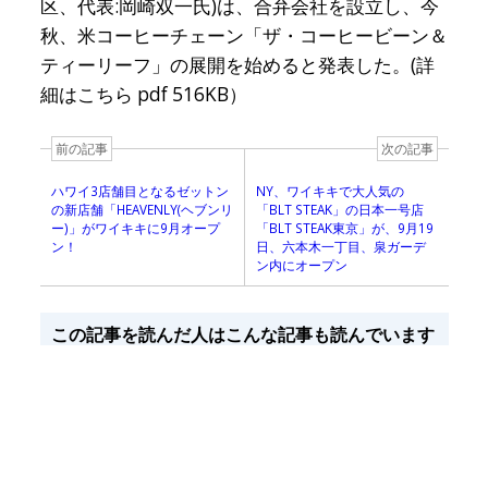
区、代表:岡崎双一氏)は、合弁会社を設立し、今
秋、米コーヒーチェーン「ザ・コーヒービーン＆
ティーリーフ」の展開を始めると発表した。(詳
細はこちら pdf 516KB）
前の記事
次の記事
ハワイ3店舗目となるゼットン
NY、ワイキキで大人気の
の新店舗「HEAVENLY(ヘブンリ
「BLT STEAK」の日本一号店
ー)」がワイキキに9月オープ
「BLT STEAK東京」が、9月19
ン！
日、六本木一丁目、泉ガーデ
ン内にオープン
この記事を読んだ人はこんな記事も読んでいます