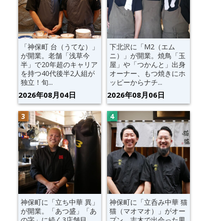
「神保町 台（うてな）」
下北沢に「M2（エム
が開業。老舗「浅草今
ニ）」が開業。焼鳥「玉
半」で20年超のキャリア
屋」や「つかんと」出身
を持つ40代後半2人組が
オーナー、もつ焼きにホ
独立！旬...
ッピーからナチ...
2026年08月04日
2026年08月06日
神保町に「立ち中華 異」
神保町に「立呑み中華 猫
が開業。「あつ盛」「あ
猫（マオマオ）」がオー
の字」に続く3店舗目。
プン。志木で出会った男