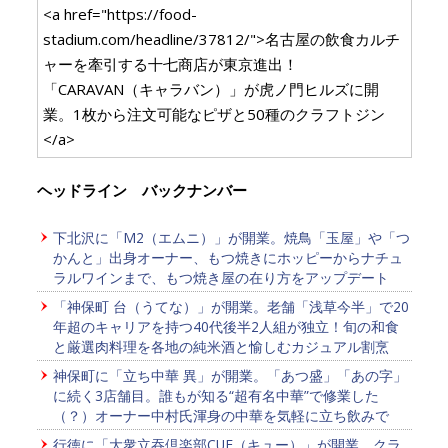
<a href="https://food-
stadium.com/headline/37812/">名古屋の飲食カルチ
ャーを牽引する十七商店が東京進出！
「CARAVAN（キャラバン）」が虎ノ門ヒルズに開
業。1枚から注文可能なピザと50種のクラフトジン
</a>
ヘッドライン バックナンバー
下北沢に「M2（エムニ）」が開業。焼鳥「玉屋」や「つ
かんと」出身オーナー、もつ焼きにホッピーからナチュ
ラルワインまで、もつ焼き屋の在り方をアップデート
「神保町 台（うてな）」が開業。老舗「浅草今半」で20
年超のキャリアを持つ40代後半2人組が独立！旬の和食
と厳選肉料理を各地の純米酒と愉しむカジュアル割烹
神保町に「立ち中華 異」が開業。「あつ盛」「あの字」
に続く3店舗目。誰もが知る“超有名中華”で修業した
（？）オーナー中村氏渾身の中華を気軽に立ち飲みで
行徳に「大衆立吞倶楽部CUE（キュー）」が開業。クラ