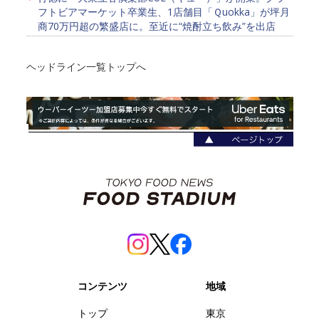
フトビアマーケット卒業生、1店舗目「Ｑuokka」が坪月
商70万円超の繁盛店に。至近に“焼酎立ち飲み”を出店
ヘッドライン一覧トップへ
コンテンツ
地域
トップ
東京