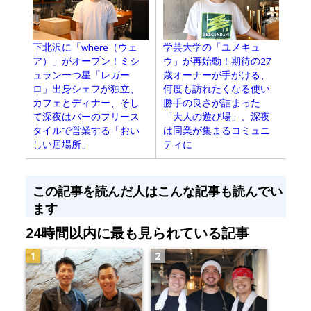
下北沢に「where（ウェ
学芸大学の「ユメキュ
ア）」がオープン！ミシ
ウ」が再始動！期待の27
ュラン一つ星「レガー
歳オーナーが手がける、
ロ」出身シェフが独立、
何度も訪れたくなる使い
カフェとディナー、そし
勝手の良さが詰まった
て深夜はバーのフリース
「大人の遊び場」、深夜
タイルで営業する「おい
は同業が集まるコミュニ
しい居場所」
ティに
この記事を読んだ人はこんな記事も読んでい
ます
24時間以内に最も見られている記事