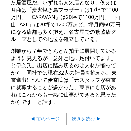
た居酒屋だ。いずれも人気店となり、例えば
月商は「炭火焼き鳥ブラザー」は17坪で1100
万円、「CARAVAN」は20坪で1100万円、「西
山TAXI 」は20坪で1200万ほど。坪月商60万円
になる店舗も多く抱え、名古屋での繁盛店グ
ループとしての地位を確立している。
創業から７年でとんとん拍子に展開している
ように見えるが「意外と地に足付いてます」
と伊奈氏。出店に踏み切るのは人材が揃って
から。同社では現在32人の社員を抱える。東
京進出について伊奈氏は「元スタッフが東京
に就職することが多かった。東京にも店があ
ればこれからも一緒に仕事ができると思った
からです」と話す。
◀ 前のページ
続きを読む ▶