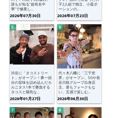
誰もが知る“超有名中
子2人組で独立、小皿ポ
華”で修業し...
ーションの...
2026年07月30日
2026年07月23日
渋谷に「タコストリー
代々木八幡に「三千世
ト」がオープン！豚一頭
界」がオープン。SGや長
分の旨味を詰め込んだカ
谷川稔グループ出身店
ルニタス1本で勝負する
主、箸もフォークもな
タコスと陽気な...
い、五感で楽しむ...
2026年01月27日
2026年06月30日