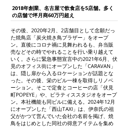
2018年創業、名古屋で飲食店を5店舗。多く
の店舗で坪月商60万円超え
その後、2020年2月、2店舗目として念願だっ
た焼鳥店「炭火焼き鳥ブラザー」をオープ
ン。直後にコロナ禍に見舞われるも、弁当販
売などその時でやれることを行い乗り越えて
いく。さらに緊急事態宣言中の2021年6月、伏
見のオフィス街にオープンした「CARAVAN」
は、隠し扉から入るロケーションが話題とな
った。その後、栄のビル一棟を取得しリノベ
ーション。そこで定食とコーヒーの店「伏見
町POPEYE」や、ピラティススタジオをオープ
ン。本社機能も同ビルに備える。2024年12月
にオープンした「西山TAXI」は、伊奈氏の祖
父がかつて営んでいた会社の名前を掲げ、焼
鳥をはじめとした同社の得意アイテムを集め