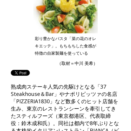
彩り豊かなパスタ「菜の花のオレ
キエッテ」。もちもちした食感が
特徴の自家製麺を使っている
（取材＝中川 美希）
熟成肉ステーキ人気の先駆けとなる「37
Steakhouse＆Bar」やナポリピッツァの名店
「PIZZERIA1830」など数多くのヒット店舗を
生み、東京のレストランシーンを牽引してき
たスティルフーズ（東京都港区、代表取締
役：鈴木成和氏）。同社は都内で8年ぶりとな
る本格的イタリアンレストラン「BIANCA（ビ