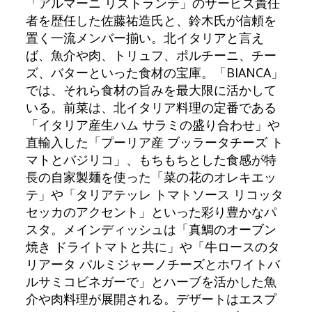
「アルマーニ リストランテ」のサービス責任
者を歴任した佐藤祐造氏と、鈴木氏が信頼を
置く一流メンバー揃い。北イタリアと言え
ば、魚介や肉、トリュフ、ポルチーニ、チー
ズ、バターといった食材の宝庫。「BIANCA」
では、それら食材の旨みを最大限に活かして
いる。前菜は、北イタリア料理の定番である
「イタリア産生ハム サラミの盛り合わせ」や
直輸入した「プーリア産 ブッラータチーズ ト
マトとバジリコ」、もちもちとした食感が特
長の自家製麺を使った「菜の花のオレキエッ
テ」や「タリアテッレ トマトソース リコッタ
セッカのアクセント」といった彩り豊かなパ
スタ。メインディッシュは「真鯛のオーブン
焼き ドライトマトと共に」や「牛ロースのタ
リアータ パルミジャーノチーズとホワイトバ
ルサミコビネガーで」とハーブを活かした魚
介や肉料理が展開される。デザートはエスプ