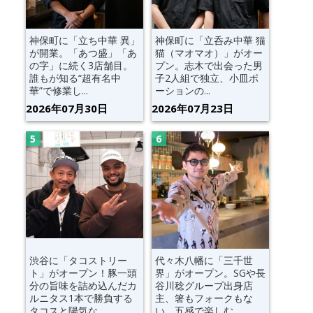
神保町に「立ち中華 異」
神保町に「立呑み中華 猫
が開業。「あつ盛」「あ
猫（マオマオ）」がオー
の字」に続く3店舗目。
プン。志木で出会った男
誰もが知る“超有名中
子2人組で独立、小皿ポ
華”で修業し...
ーションの...
2026年07月30日
2026年07月23日
渋谷に「タコストリー
代々木八幡に「三千世
ト」がオープン！豚一頭
界」がオープン。SGや長
分の旨味を詰め込んだカ
谷川稔グループ出身店
ルニタス1本で勝負する
主、箸もフォークもな
タコスと陽気な...
い、五感で楽しむ...