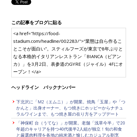
この記事をブログに貼る
<a href="https://food-
stadium.com/headline/002283/">“業態は自ら作るこ
とこそが面白い”。スティルフーズが東京で8年ぶりと
なる本格的イタリアンレストラン「BIANCA（ビアン
カ）」を3月2日、表参道のGYRE（ジャイル）4Fにオ
ープン！</a>
ヘッドライン バックナンバー
下北沢に「M2（エムニ）」が開業。焼鳥「玉屋」や「つ
かんと」出身オーナー、もつ焼きにホッピーからナチュ
ラルワインまで、もつ焼き屋の在り方をアップデート
「神保町 台（うてな）」が開業。老舗「浅草今半」で20
年超のキャリアを持つ40代後半2人組が独立！旬の和食
と厳選肉料理を各地の純米酒と愉しむカジュアル割烹