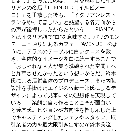
しよう」と考えたのは、一斉を風靡したイタ
リアンの名店「IL PINOLO（イルピノー
ロ）」を手放した後も、「イタリアンレスト
ランをやってほしい」と熱望する各方面から
の声が後押ししたからだという。「BIANCA」
とはイタリア語で“白”を意味する。パリのモン
テーニュ通りにあるカフェ「l’AVENUE」のよ
うに、テラスのテーブルに白いクロスを敷
き、全体的なイメージを白に統一することで
「おしゃれな大人が集う洗練された空間」へ
と昇華させたかったという想いからだ。鈴木
氏による店舗全体のプロデュース、また内装
設計を手掛けたエイジの佐藤一郎氏によるデ
ザインによって見事にその理想像を実現して
いる。「業態は自ら作ることこそが面白い」
と鈴木氏。ビジョンや方向性を指し示した上
でキャスティングしたシェフやスタッフ、取
引業者の力を最大限引き出すのが鈴木氏流