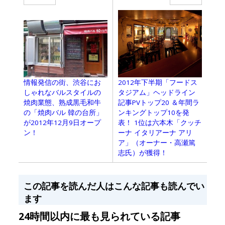
2012年下半期「フードス
情報発信の街、渋谷にお
タジアム」ヘッドライン
しゃれなバルスタイルの
記事PVトップ20 ＆年間ラ
焼肉業態、熟成黒毛和牛
ンキングトップ10を発
の「焼肉バル 韓の台所」
表！ 1位は六本木「クッチ
が2012年12月9日オープ
ーナ イタリアーナ アリ
ン！
ア」（オーナー・高瀬篤
志氏）が獲得！
この記事を読んだ人はこんな記事も読んでい
ます
24時間以内に最も見られている記事