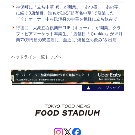
神保町に「立ち中華 異」が開業。「あつ盛」「あの字」
に続く3店舗目。誰もが知る“超有名中華”で修業した
（？）オーナー中村氏渾身の中華を気軽に立ち飲みで
行徳に「大衆立吞倶楽部CUE（キュー）」が開業。クラ
フトビアマーケット卒業生、1店舗目「Ｑuokka」が坪月
商70万円超の繁盛店に。至近に“焼酎立ち飲み”を出店
ヘッドライン一覧トップへ