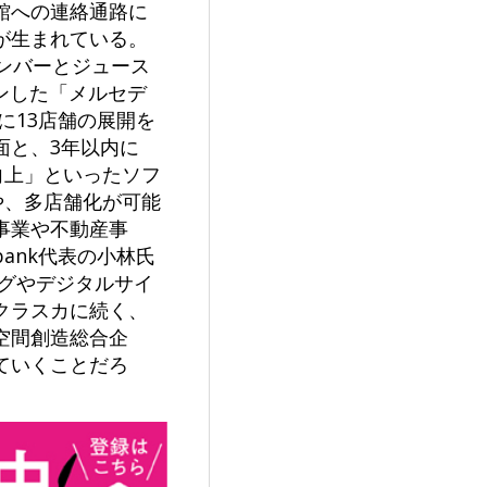
館への連絡通路に
が生まれている。
ンバーとジュース
ンした「メルセデ
に13店舗の展開を
面と、3年以内に
向上」といったソフ
や、多店舗化が可能
事業や不動産事
ank代表の小林氏
ングやデジタルサイ
クラスカに続く、
空間創造総合企
ていくことだろ