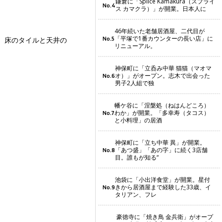
鎌倉に「Splice Kamakura（スプライ
No.4
ス カマクラ）」が開業。日本人に
46年続いた老舗居酒屋、二代目が
「平塚で1番カウンターの長い店」に
No.5
。床のタイルと天井の
リニューアル。
神保町に「立呑み中華 猫猫（マオマ
オ）」がオープン。志木で出会った
No.6
男子2人組で独
幡ケ谷に「涅槃処（ねはんどころ）
わか」が開業。「多幸寿（タコス）
No.7
と小料理」の居酒
神保町に「立ち中華 異」が開業。
「あつ盛」「あの字」に続く3店舗
No.8
目。誰もが知る“
池袋に「小出洋食堂」が開業。星付
きから居酒屋まで経験した33歳、イ
No.9
タリアン、フレ
豪徳寺に「焼き鳥 金兵衛」がオープ