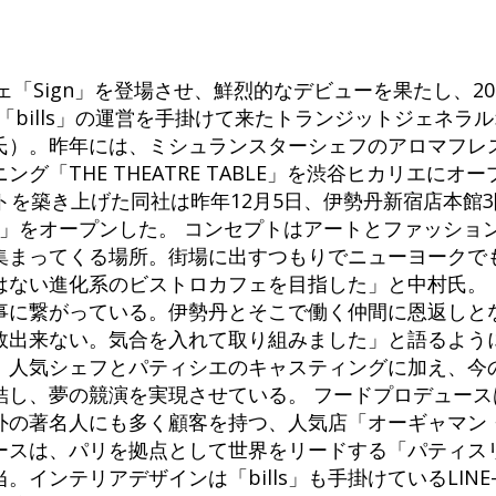
ェ「Sign」を登場させ、鮮烈的なデビューを果たし、20
「bills」の運営を手掛けて来たトランジットジェネラ
氏）。昨年には、ミシュランスターシェフのアロマフレ
グ「THE THEATRE TABLE」を渋谷ヒカリエにオ
を築き上げた同社は昨年12月5日、伊勢丹新宿店本館3階
NTLEMEN」をオープンした。 コンセプトはアートとファッシ
集まってくる場所。街場に出すつもりでニューヨークで
はない進化系のビストロカフェを目指した」と中村氏。
事に繋がっている。伊勢丹とそこで働く仲間に恩返しと
敗出来ない。気合を入れて取り組みました」と語るよう
。人気シェフとパティシエのキャスティングに加え、今
結し、夢の競演を実現させている。 フードプロデュース
外の著名人にも多く顧客を持つ、人気店「オーギャマン
ースは、パリを拠点として世界をリードする「パティス
インテリアデザインは「bills」も手掛けているLINE-