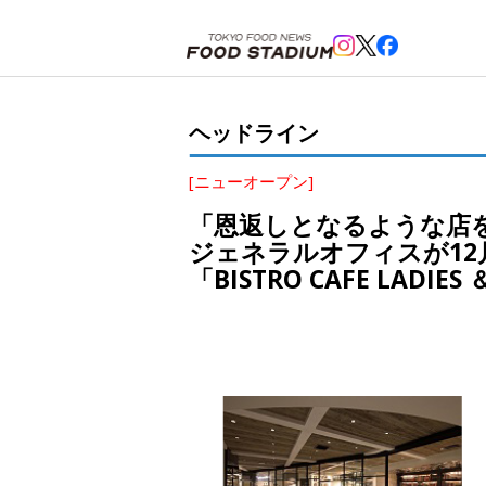
ホーム
>
ヘッドライン
>
新宿
>
「恩返しとなるような店を作りたかった」伊勢丹出身の中村代表率いるトラ
ヘッドライン
[ニューオープン]
「恩返しとなるような店
ジェネラルオフィスが12
「BISTRO CAFE LADI