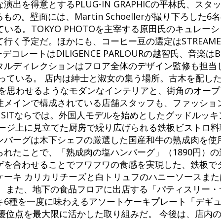
出を得意とするPLUG-IN GRAPHICの平林氏、ス
の。壁面には、Martin Schoellerが撮り下ろした6名の
れている。TOKYO PHOTOを主宰する原田氏のキュレー
く予定だ。ほかにも、コーヒー豆の選定はSTREAMER 
デコレートはDILIGENCE PARLOURの越智氏、音楽は
タルディレクションはフロア全体のデザイン監修も担当
行なっている。 店内は紳士と淑女の集う場所。古木を配し
ルを思わせるようなモダンなインテリアと、街角のオー
性メインで構成されている店舗スタッフも、ファッショ
NSITならでは。外国人モデルを始めとしたグッドルッ
テージ上に見立てた厨房で繰り広げられる鉄板ビストロ料
ンバーグは木下シェフの厳選した国産和牛の熟成肉を使
れたことで、「熟成肉の塩ハンバーグ」（1890円）
ゲを合わせることでフワフワの食感を実現した、鉄板で
ケーキ カリカリチーズと白トリュフのハニーソースまた
気。また、地下の食品フロアに出店する「パティスリー
キ6種を一度に味わえるアソートケーキプレート「デギ
る優位点を最大限に活かした取り組みだ。 今後は、店内