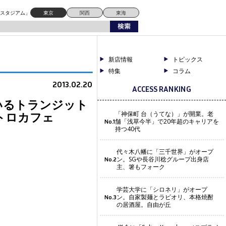
FE LADIES ＆ GENTLEMEN」をオープン！
ドスタジアム」
東京
関西
東海
新店情報
トピックス
特集
コラム
2013.02.20
ACCESS RANKING
いるトランジット
トロカフェ
「神保町 台（うてな）」が開業。老
舗「浅草今半」で20年超のキャリアを
No.1
持つ40代
代々木八幡に「三千世界」がオープ
ン。SGや長谷川稔グループ出身店
No.2
主、箸もフォーク
学芸大学に「シロネリ」がオープ
ン。自家製麺とラビオリ、本格焼酎
No.3
の居酒屋。自由が丘