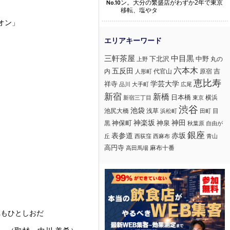
ン。大分の繁盛店がわずか2年で東京
No.10
移転、塩やタ
オン」
三軒茶屋
中目黒
下北沢
中野
丸の
上野
六本木
五反田
吉
内
代官山
人形町
原宿
恵比寿
学芸大学
祥寺
大手町
広尾
品川
新宿
新橋
日本橋
横浜
新宿三丁目
東京
渋谷
池袋
浅草
目
池尻大橋
浜松町
田町
神楽坂
神田
黒
神保町
神泉
秋葉原
自由が
銀座
赤坂
表参道
丘
西荻窪
西麻布
青山
高円寺
麻布十番
高田馬場
れもひとしおだ