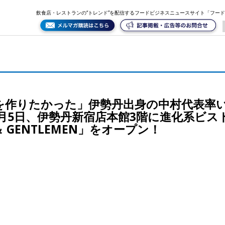
ンジットジェネラルオフィスが12月5日、伊勢丹新宿店本館3階に進化系ビストロカフェ「BISTRO CA
飲食店・レストランの“トレンド”を配信するフードビジネスニュースサイト「フー
を作りたかった」伊勢丹出身の中村代表率
月5日、伊勢丹新宿店本館3階に進化系ビス
ES ＆ GENTLEMEN」をオープン！