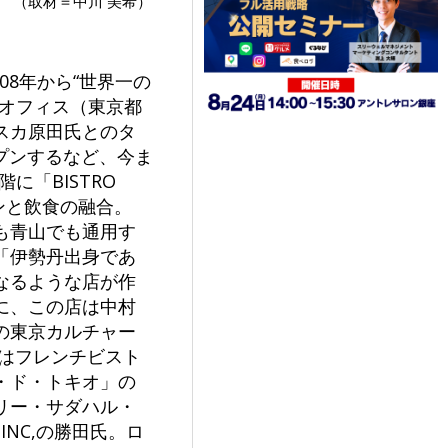
（取材＝中川 美希）
08年から“世界一の
ルオフィス（東京都
スカ原田氏とのタ
ープンするなど、今ま
に「BISTRO
ョンと飲食の融合。
も青山でも通用す
「伊勢丹出身であ
なるような店が作
に、この店は中村
の東京カルチャー
はフレンチビスト
・ド・トキオ」の
リー・サダハル・
INC,の勝田氏。ロ