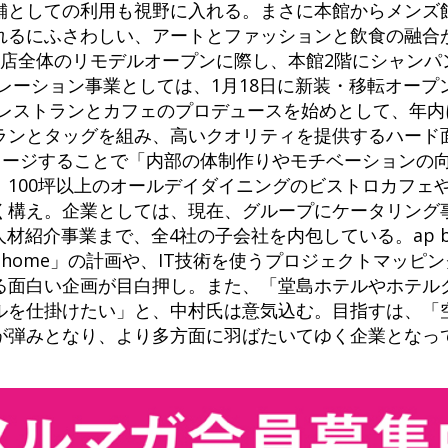
舗としての利用も視野に入れる。まさに本館からメンズ
れるにふさわしい、アートとファッションと飲食の融合
宿店全体のリモデルオープンに際し、本館2階にシャンパ
レーション事業としては、1月18日に新装・移転オープ
レストランとカフェのプロデュースを始めとして、年内
ランとタッグを組み、高いクオリティを提供するハード
イメージすることで「内部の体制作りやモチベーションの
、100坪以上のオールデイダイニングのビストロカフェ
く構え。企業としては、現在、グループにケータリング
人材紹介事業まで、全4社の子会社を内包している。ap b
u home」の計画や、IT技術を使うプロジェクトマッピ
る面白い企画が目白押し。また、「堂島ホテルやホテル
ルを仕掛けたい」と、中村氏は意気込む。目指すは、「
が弾みとなり、より多方面に羽ばたいてゆく企業となっ