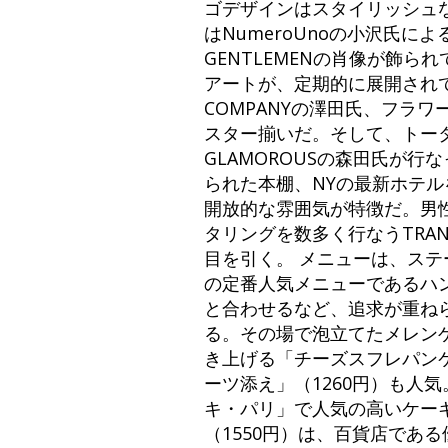
ゴデザインはスタイリッシュな演
はNumeroUnoの小沢氏によるも
GENTLEMENの肖像が飾ら
アートが、定期的に展開されて行
COMPANYの澤田氏、フラワー
スター揃いだ。そして、トー
GLAMOROUSの森田氏が
られた本棚、NYの最新ホテ
開放的な雰囲気が特徴だ。男
タリングを数多く行なうTRA
目を引く。 メニューは、ス
の定番人気メニューであるハ
と合わせるなど、追求が重ねら
る。その場で泡立てたメレン
き上げる「チーズスフレパン
ーツ添え」（1260円）も人
キ・パリ」で人気の高いケー
（1550円）は、百貨店であ