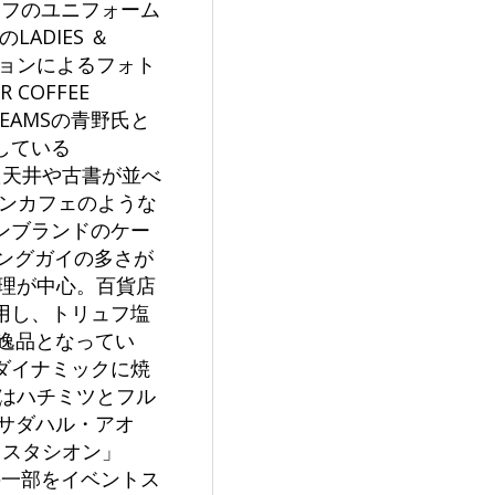
タッフのユニフォーム
LADIES ＆
ションによるフォト
COFFEE
BEAMSの青野氏と
している
た天井や古書が並べ
プンカフェのような
ンブランドのケー
キングガイの多さが
理が中心。百貨店
用し、トリュフ塩
の逸品となってい
ダイナミックに焼
はハチミツとフル
・サダハル・アオ
ュスタシオン」
の一部をイベントス