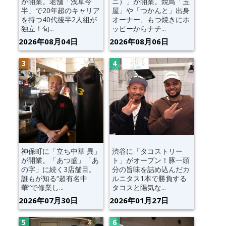
が開業。老舗「浅草今
ニ）」が開業。焼鳥「玉
半」で20年超のキャリア
屋」や「つかんと」出身
を持つ40代後半2人組が
オーナー、もつ焼きにホ
独立！旬...
ッピーからナチ...
2026年08月04日
2026年08月06日
神保町に「立ち中華 異」
渋谷に「タコストリー
が開業。「あつ盛」「あ
ト」がオープン！豚一頭
の字」に続く3店舗目。
分の旨味を詰め込んだカ
誰もが知る“超有名中
ルニタス1本で勝負する
華”で修業し...
タコスと陽気な...
2026年07月30日
2026年01月27日