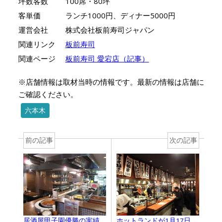
坪数客数
100席・80坪
客単価
ランチ1000円、ディナー5000円
運営会社
株式会社板前寿司ジャパン
関連リンク
板前寿司
関連ページ
板前寿司 愛宕店（記事）
※店舗情報は取材当時の情報です。最新の情報は店舗に
ご確認ください。
六本木
前の記事
次の記事
居酒屋甲子園優勝の実績
ホットランドが1月17日、