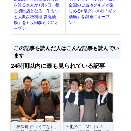
を誇る炎丸が1月6日、都
全国のご当地グルメが楽
心初出店となる「牛もつ
しめるB級グルメ村「ギン
と大衆鉄板料理 炎丸酒
酒場」を銀座にオープ
場」を五反田駅近くにオ
ン！
ープン！
この記事を読んだ人はこんな記事も読んでい
ます
24時間以内に最も見られている記事
「神保町 台（うてな）」
下北沢に「M2（エム