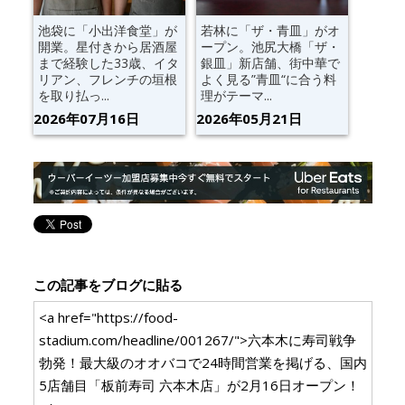
池袋に「小出洋食堂」が
若林に「ザ・青皿」がオ
開業。星付きから居酒屋
ープン。池尻大橋「ザ・
まで経験した33歳、イタ
銀皿」新店舗、街中華で
リアン、フレンチの垣根
よく見る”青皿“に合う料
を取り払っ...
理がテーマ...
2026年07月16日
2026年05月21日
この記事をブログに貼る
<a href="https://food-
stadium.com/headline/001267/">六本木に寿司戦争
勃発！最大級のオオバコで24時間営業を掲げる、国内
5店舗目「板前寿司 六本木店」が2月16日オープン！