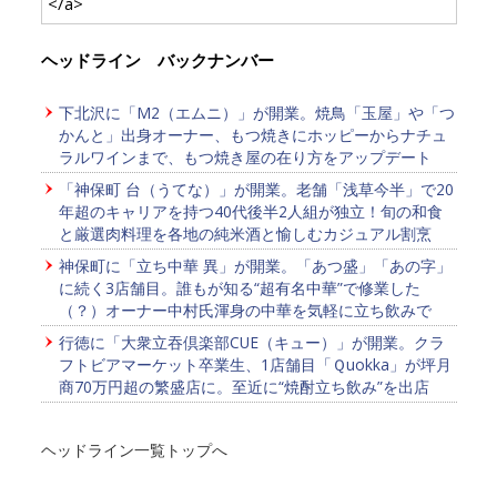
</a>
ヘッドライン バックナンバー
下北沢に「M2（エムニ）」が開業。焼鳥「玉屋」や「つ
かんと」出身オーナー、もつ焼きにホッピーからナチュ
ラルワインまで、もつ焼き屋の在り方をアップデート
「神保町 台（うてな）」が開業。老舗「浅草今半」で20
年超のキャリアを持つ40代後半2人組が独立！旬の和食
と厳選肉料理を各地の純米酒と愉しむカジュアル割烹
神保町に「立ち中華 異」が開業。「あつ盛」「あの字」
に続く3店舗目。誰もが知る“超有名中華”で修業した
（？）オーナー中村氏渾身の中華を気軽に立ち飲みで
行徳に「大衆立吞倶楽部CUE（キュー）」が開業。クラ
フトビアマーケット卒業生、1店舗目「Ｑuokka」が坪月
商70万円超の繁盛店に。至近に“焼酎立ち飲み”を出店
ヘッドライン一覧トップへ