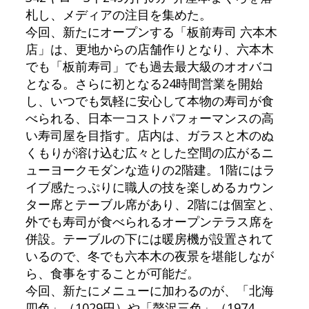
札し、メディアの注目を集めた。
今回、新たにオープンする「板前寿司 六本木
店」は、更地からの店舗作りとなり、六本木
でも「板前寿司」でも過去最大級のオオバコ
となる。さらに初となる24時間営業を開始
し、いつでも気軽に安心して本物の寿司が食
べられる、日本一コストパフォーマンスの高
い寿司屋を目指す。店内は、ガラスと木のぬ
くもりが溶け込む広々とした空間の広がるニ
ューヨークモダンな造りの2階建。1階にはラ
イブ感たっぷりに職人の技を楽しめるカウン
ター席とテーブル席があり、2階には個室と、
外でも寿司が食べられるオープンテラス席を
併設。テーブルの下には暖房機が設置されて
いるので、冬でも六本木の夜景を堪能しなが
ら、食事をすることが可能だ。
今回、新たにメニューに加わるのが、「北海
四色」（1029円）や「贅沢三色」（1974