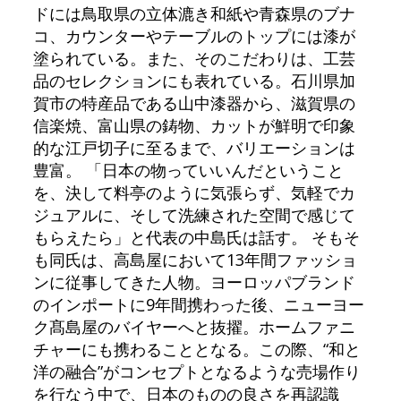
ドには鳥取県の立体漉き和紙や青森県のブナ
コ、カウンターやテーブルのトップには漆が
塗られている。また、そのこだわりは、工芸
品のセレクションにも表れている。石川県加
賀市の特産品である山中漆器から、滋賀県の
信楽焼、富山県の鋳物、カットが鮮明で印象
的な江戸切子に至るまで、バリエーションは
豊富。 「日本の物っていいんだということ
を、決して料亭のように気張らず、気軽でカ
ジュアルに、そして洗練された空間で感じて
もらえたら」と代表の中島氏は話す。 そもそ
も同氏は、高島屋において13年間ファッショ
ンに従事してきた人物。ヨーロッパブランド
のインポートに9年間携わった後、ニューヨー
ク髙島屋のバイヤーへと抜擢。ホームファニ
チャーにも携わることとなる。この際、“和と
洋の融合”がコンセプトとなるような売場作り
を行なう中で、日本のものの良さを再認識