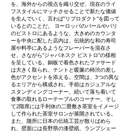
を、海外からの視点を織り交ぜ、現在のライ
フスタイルにマッチさせることで新たな価値
を生んでいく、言わば“リプロダクト”を図って
いるとのことだ。 ヨーロッパのバールやパリ
のビストロにあるような、大きめのカウンタ
ーを中央に配した店内は、伝統的な和の寿司
屋や料亭にあるようなフレーバーを混在さ
せ、さながら“ジャパネスク ビストロ”の様相
を呈している。銅板で着色されたファサード
は大きく取られ、テントと暖簾の柿渋の差し
色がアクセントを添える。空間は、3つの異な
るエリアから構成され、手前はカジュアルな
スタンディングコーナー、続いて落ち着いて
食事の取れるローテーブルのコーナー、そし
て2階席には千利休の二畳敷き茶室をイメージ
して作られた茶室サロンが展開されている。
また、随所に日本の伝統工芸が散りばめら
れ、壁面には長野県の漆壁紙、ランプシェー