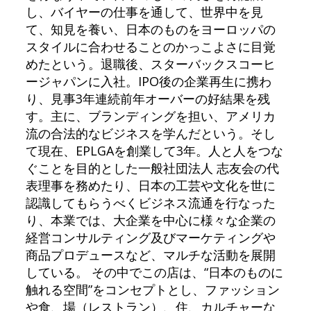
し、バイヤーの仕事を通して、世界中を見
て、知見を養い、日本のものをヨーロッパの
スタイルに合わせることのかっこよさに目覚
めたという。退職後、スターバックスコーヒ
ージャパンに入社。IPO後の企業再生に携わ
り、見事3年連続前年オーバーの好結果を残
す。主に、ブランディングを担い、アメリカ
流の合法的なビジネスを学んだという。そし
て現在、EPLGAを創業して3年。人と人をつな
ぐことを目的とした一般社団法人 志友会の代
表理事を務めたり、日本の工芸や文化を世に
認識してもらうべくビジネス流通を行なった
り、本業では、大企業を中心に様々な企業の
経営コンサルティング及びマーケティングや
商品プロデュースなど、マルチな活動を展開
している。 その中でこの店は、“日本のものに
触れる空間”をコンセプトとし、ファッション
や食、場（レストラン）、住、カルチャーな