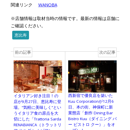
関連リンク
WANOBA
※店舗情報は取材当時の情報です。最新の情報は店舗に
ご確認ください。
恵比寿
前の記事
次の記事
西新宿で優良店を築いた
イタリアン好き注目！の
Kuu Corporationが12月6
店が9月27日、恵比寿に登
日、本の街、神保町に新
場。“気軽に美味しく”とい
業態店「創作 Dining Bar
うイタリア食の原点を大
Bistro Kuu（ダイニング バ
切にした「Trattoria Sarda
ー ビストロ クー）」をオ
RENABIANCA（トラットリ