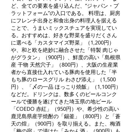
ど、全ての要素を盛り込んだ、“ジャパン・プ
ラットフォーム”の入口である。 料理は、厨房
にフレンチ出身と和食出身の料理人を据える
ことで、うまいミックスチュアを実現してい
る。おすすめは、好きな野菜を盛りだくさん
に選べる「カスタマイズ野菜」（1,200円）
や、和と欧を絶妙に融合させた「特製 肉じゃ
がグラタン」（900円）、鮮度の高い「島根県
産 干物 天然穴子」（800円）、大阪の生産業
者から直接仕入れている豚肉を使用した「半
もち豚のロースグリル わさび添え」（1,500
円）、「〆の一品 ほっこり焼飯」（1,100円）
などだ。ドリンクは、数多くのビールコンク
ールで優勝を遂げてきた埼玉県の地ビール
「COEDO 赤紅」（950円）や、希少性の高い
鹿児島県産芋焼酎の「錫釜」（800円）と「蒼
天の煌」（900円）を取り揃える。また、梅酒
「梅の宿」で漬けた「みかん酒」（900円）も