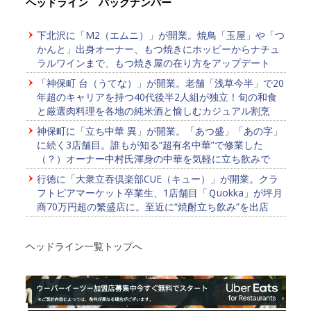
ヘッドライン バックナンバー
下北沢に「M2（エムニ）」が開業。焼鳥「玉屋」や「つ
かんと」出身オーナー、もつ焼きにホッピーからナチュ
ラルワインまで、もつ焼き屋の在り方をアップデート
「神保町 台（うてな）」が開業。老舗「浅草今半」で20
年超のキャリアを持つ40代後半2人組が独立！旬の和食
と厳選肉料理を各地の純米酒と愉しむカジュアル割烹
神保町に「立ち中華 異」が開業。「あつ盛」「あの字」
に続く3店舗目。誰もが知る“超有名中華”で修業した
（？）オーナー中村氏渾身の中華を気軽に立ち飲みで
行徳に「大衆立吞倶楽部CUE（キュー）」が開業。クラ
フトビアマーケット卒業生、1店舗目「Ｑuokka」が坪月
商70万円超の繁盛店に。至近に“焼酎立ち飲み”を出店
ヘッドライン一覧トップへ