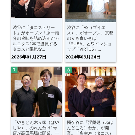
渋谷に「タコストリー
渋谷に「VS（ブイエ
ト」がオープン！豚一頭
ス）」がオープン。京都
分の旨味を詰め込んだカ
の立ち食いそば
ルニタス1本で勝負する
「SUBA」とワインショ
タコスと陽気な...
ップ「VIRTUS」...
2026年01月27日
2024年09月24日
「やきとん木々家（はや
幡ケ谷に「涅槃処（ねは
しや）」のれん分け1号
んどころ）わか」が開
店が高田馬場に開業。一
業。「多幸寿（タコス）