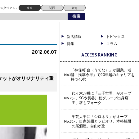
ドスタジアム」
東京
関西
東海
新店情報
トピックス
特集
コラム
2012.06.07
ACCESS RANKING
「神保町 台（うてな）」が開業。老
舗「浅草今半」で20年超のキャリアを
No.1
ケットがオリジナリティ重
持つ40代
代々木八幡に「三千世界」がオープ
ン。SGや長谷川稔グループ出身店
No.2
主、箸もフォーク
学芸大学に「シロネリ」がオープ
ン。自家製麺とラビオリ、本格焼酎
No.3
の居酒屋。自由が丘