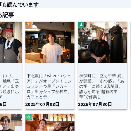
事も読んでいます
る記事
2（エム
下北沢に「where（ウェ
神保町に「立ち中華 異」
。焼鳥「玉
ア）」がオープン！ミシ
が開業。「あつ盛」「あ
んと」出身
ュラン一つ星「レガー
の字」に続く3店舗目。
つ焼きにホ
ロ」出身シェフが独立、
誰もが知る“超有名中
..
カフェとデ...
華”で修業し...
06日
2025年07月08日
2026年07月30日