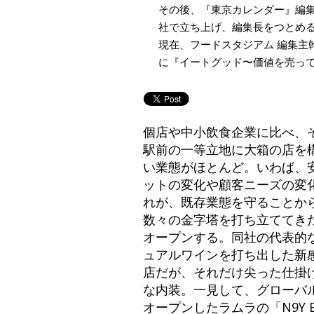
その後、『東京カレンダー』編集
社で立ち上げ、編集長をつとめ
現在、フードスタジアム 編集主
に『イートグッド〜価値を売っ
個店や中小飲食企業に比べ、
駅前の一等立地に大箱の店を
い業態がほとんど。いわば、
ットの変化や顧客ニーズの変
れが、既存業態を守ることか
数々の金字塔を打ち立ててきた
オープンする。同社の代表的
ュアルワインを打ち出した新
店だが、それだけ尖った仕掛
な内装。一見して、グローバ
オープンしたラムラの「N9Y Bu