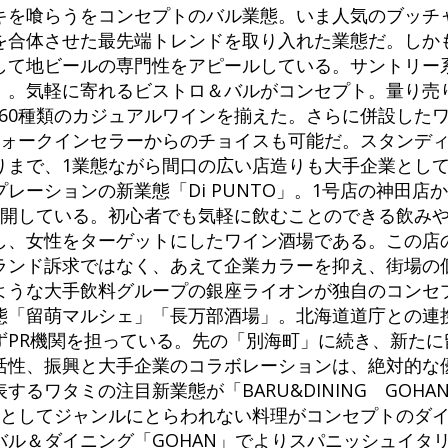
キを喰らうをコンセプトのバル業態。いま人気のブッチ
を合体させた最先端トレンドを取り入れた業態だ。しか
して地ビールの専門性をアピールしている。サントリー
」。気軽に寄れるビストロ＆バルがコンセプト。量り売
白、泡60種類のカジュアルワインを揃えた。さらに併設した
のウォークインセラーからのチョイスも可能だ。スタンデ
りまで、1業態ながら間口の広い店造りも大手企業とし
レーションの新業態「Di PUNTO」。1号店の神田店
展開している。初心者でも気軽に飲むことのできる飲み
し、女性をターゲットにしたワイン酒場である。この店
ランド訴求ではなく、あえて企業カラーを抑え、街場の
ような大手飲料グループの銀座ライオンが独自のコンセ
態「留萌マルシェ」「長万部酒場」。北海道道庁との連
ずPR機関を担っている。先の「別海町」に続き、新たに
活性、振興と大手企業のコラボレーションは、絶対的な
るワタミの注目新業態が「BARU&DINING GOHA
g ごはん」としてジャンルにとらわれない料理がコンセプトの
バル＆ダイニング「GOHAN」でよりスパニッシュイタ