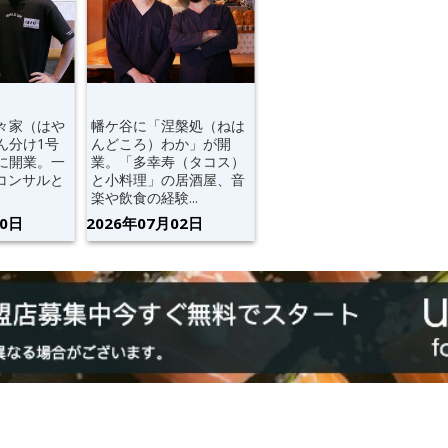
々家（はや
幡ケ谷に「涅槃処（ねは
ん分け1号
んどころ）わか」が開
に開業。一
業。「多幸寿（タコス）
、コンサルと
と小料理」の居酒屋、音
楽や飲食の経験...
20日
2026年07月02日