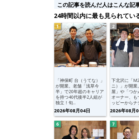
この記事を読んだ人はこんな記
24時間以内に最も見られてい
「神保町 台（うてな）」
下北沢に「M
が開業。老舗「浅草今
ニ）」が開業
半」で20年超のキャリア
屋」や「つか
を持つ40代後半2人組が
オーナー、も
独立！旬...
ッピーからナチ.
2026年08月04日
2026年08月