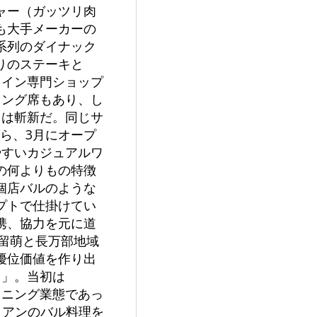
ャー（ガッツリ肉
も大手メーカーの
系列のダイナック
りのステーキと
ワイン専門ショップ
ィング席もあり、し
ては斬新だ。同じサ
から、3月にオープ
やすいカジュアルワ
の何よりもの特徴
個店バルのような
プトで仕掛けてい
携、協力を元に道
留萌と長万部地域
優位価値を作り出
N」。当初は
ダイニング業態であっ
リアンのバル料理を