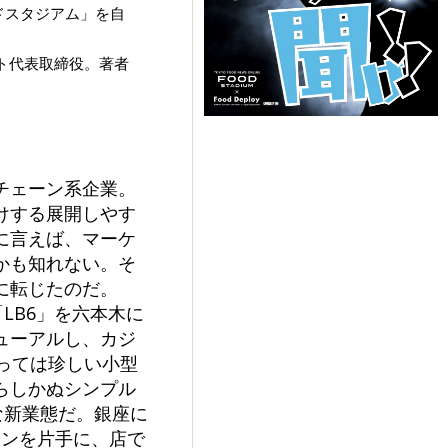
ドスタジアム」を自
ト代表取締役。著者
チェーン系企業。
けする展開しやす
に言えば、マーケ
かも知れない。そ
に転じたのだ。
LB6」を六本木に
ューアルし、カジ
っては珍しい小型
らしかぬシンプル
な新業態だ。銀座に
、ワインを片手に、店で