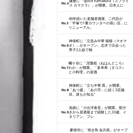
鎌倉に「Splice Kamakura（スプライ
No.4
ス カマクラ）」が開業。日本人に
46年続いた老舗居酒屋、二代目が
「平塚で1番カウンターの長い店」に
No.5
リニューアル。
神保町に「立呑み中華 猫猫（マオマ
オ）」がオープン。志木で出会った
No.6
男子2人組で独
幡ケ谷に「涅槃処（ねはんどころ）
わか」が開業。「多幸寿（タコス）
No.7
と小料理」の居酒
神保町に「立ち中華 異」が開業。
「あつ盛」「あの字」に続く3店舗
No.8
目。誰もが知る“
池袋に「小出洋食堂」が開業。星付
きから居酒屋まで経験した33歳、イ
No.9
タリアン、フレ
豪徳寺に「焼き鳥 金兵衛」がオープ