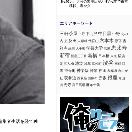
ン。大分の繁盛店がわずか2年で東京
No.10
移転、塩やタ
三軒茶屋
中目黒
下北沢
中野
丸の
上野
六本木
五反田
吉
内
代官山
人形町
原宿
恵比寿
学芸大学
祥寺
大手町
広尾
品川
新宿
新橋
日本橋
横浜
新宿三丁目
東京
渋谷
池袋
浅草
目
池尻大橋
浜松町
田町
神楽坂
神田
黒
神保町
神泉
秋葉原
自由が
銀座
赤坂
表参道
丘
西荻窪
西麻布
青山
高円寺
麻布十番
高田馬場
編集者生活を経て独