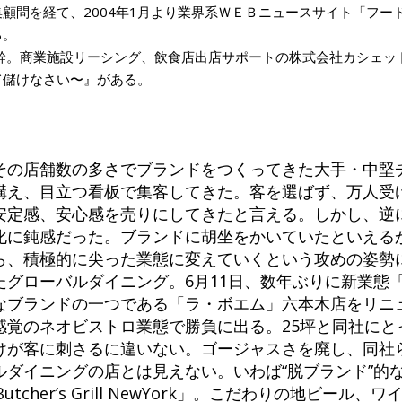
顧問を経て、2004年1月より業界系ＷＥＢニュースサイト「フー
る。
幹。商業施設リーシング、飲食店出店サポートの株式会社カシェッ
て儲けなさい〜』がある。
その店舗数の多さでブランドをつくってきた大手・中堅
構え、目立つ看板で集客してきた。客を選ばず、万人受
安定感、安心感を売りにしてきたと言える。しかし、逆
化に鈍感だった。ブランドに胡坐をかいていたといえる
ら、積極的に尖った業態に変えていくという攻めの姿勢
グローバルダイニング。6月11日、数年ぶりに新業態「
なブランドの一つである「ラ・ボエム」六本木店をリニ
感覚のネオビストロ業態で勝負に出る。25坪と同社にと
けが客に刺さるに違いない。ゴージャスさを廃し、同社
ルダイニングの店とは見えない。いわば“脱ブランド”的
tcher’s Grill NewYork」。こだわりの地ビール