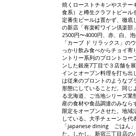
焼くローストチキンやステー
食系）と樽生クラフトビール
定番生ビールは置かず、徹底
の新店「有楽町ワイン倶楽部
2500円〜4000円、赤、
「カーブ ド リラックス」
っかり飲み食べからチョイ寄
ントリー系列のプロントコープ
ンした銀座7丁目で３店舗を
インとオーブン料理を打ち出
は従来のプロントのようなブ
形態にしていることだ。同じ
る北海道、ご当地シリーズ業
産の食材や食品調達のみなら
限定をオープンさせた。地域
している。大手チェーンを代表す
「japanese dinin
た。しかし、新宿三丁目店の