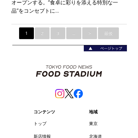
オープンする。“食卓に彩りを添える特別な一
品”をコンセプトに...
1
2
3
...
>
最後
コンテンツ
地域
トップ
東京
新店情報
北海道