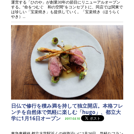
運営する「ひのや」が創業30年の節目にリニューアルオープン
する。“命をつむぐ 和の空間”をコンセプトに、同店では関東で
は珍しい「宝楽焼き」も提供していく。「宝楽焼き（ほうらく
やき）...
日仏で修行を積み満を持して独立開店。本格フレ
ンチを自然体で気軽に楽しむ「hugo」、都立大
学に1月16日オープン
2017.02.10
東急東横線 都立大学駅近くの線路沿いに1月16日、気軽なフラン