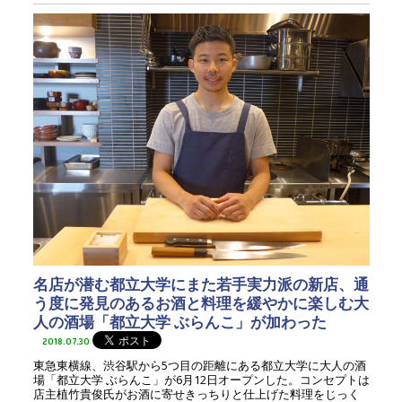
名店が潜む都立大学にまた若手実力派の新店、通
う度に発見のあるお酒と料理を緩やかに楽しむ大
人の酒場「都立大学 ぶらんこ」が加わった
2018.07.30
東急東横線、渋谷駅から5つ目の距離にある都立大学に大人の酒
場「都立大学 ぶらんこ」が6月12日オープンした。コンセプトは
店主植竹貴俊氏がお酒に寄せきっちりと仕上げた料理をじっく