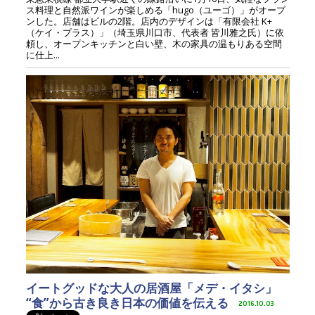
ス料理と自然派ワインが楽しめる「hugo（ユーゴ）」がオープ
ンした。店舗はビルの2階。店内のデザインは「有限会社 K+
（ケイ・プラス）」（埼玉県川口市、代表者 皆川雅之氏）に依
頼し、オープンキッチンと白い壁、木の家具の温もりある空間
に仕上...
イートグッドな大人の居酒屋「メデ・イタシ」
“食”から古き良き日本の価値を伝える
2016.10.03