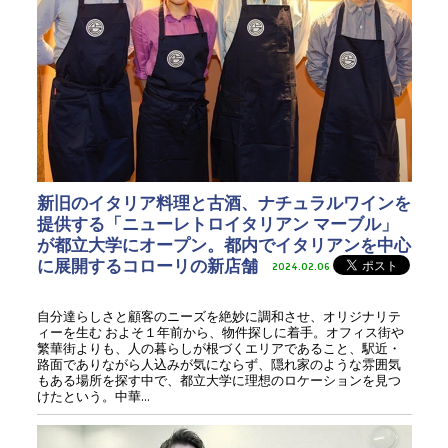
新旧のイタリア料理と古酒、ナチュラルワインを
提供する「ニューレトロイタリアン マーブル」
が都立大学にオープン。都内でイタリアンを中心
に展開するコローリの新店舗
2024.02.06
自分達らしさと顧客のニーズを絶妙に調和させ、オリジナリテ
ィーを生む およそ１年前から、物件探しに着手。オフィス街や
繁華街よりも、人の暮らしが根づくエリアであること、駅近・
路面でありながら人込みが気にならず、隠れ家のような雰囲気
もある場所を探す中で、都立大学に理想のロケーションを見つ
けたという。中華...