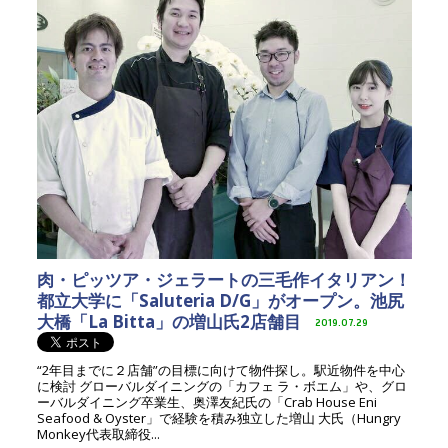
肉・ピッツア・ジェラートの三毛作イタリアン！
都立大学に「Saluteria D/G」がオープン。池尻
大橋「La Bitta」の増山氏2店舗目
2019.07.29
“2年目までに２店舗”の目標に向けて物件探し。駅近物件を中心
に検討 グローバルダイニングの「カフェ ラ・ボエム」や、グロ
ーバルダイニング卒業生、奥澤友紀氏の「Crab House Eni
Seafood & Oyster」で経験を積み独立した増山 大氏（Hungry
Monkey代表取締役...