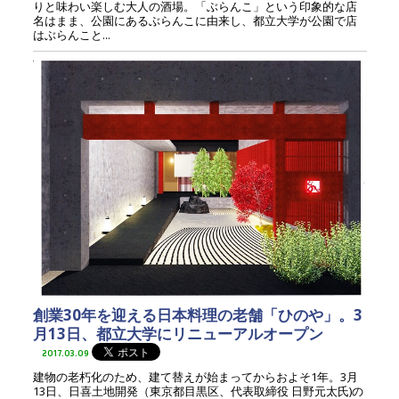
りと味わい楽しむ大人の酒場。「ぶらんこ」という印象的な店
名はまま、公園にあるぶらんこに由来し、都立大学が公園で店
はぶらんこと...
創業30年を迎える日本料理の老舗「ひのや」。3
月13日、都立大学にリニューアルオープン
2017.03.09
建物の老朽化のため、建て替えが始まってからおよそ1年。3月
13日、日喜土地開発（東京都目黒区、代表取締役 日野元太氏)の