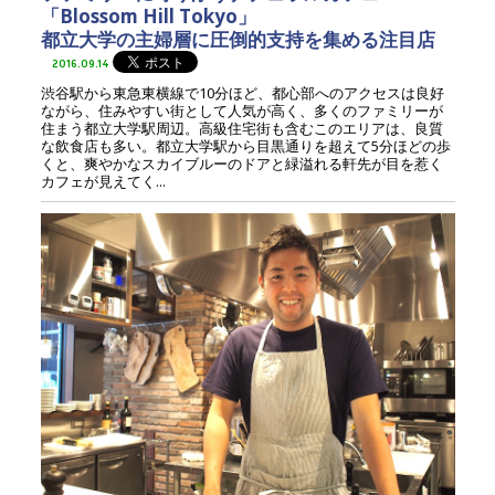
「Blossom Hill Tokyo」
都立大学の主婦層に圧倒的支持を集める注目店
2016.09.14
渋谷駅から東急東横線で10分ほど、都心部へのアクセスは良好
ながら、住みやすい街として人気が高く、多くのファミリーが
住まう都立大学駅周辺。高級住宅街も含むこのエリアは、良質
な飲食店も多い。都立大学駅から目黒通りを超えて5分ほどの歩
くと、爽やかなスカイブルーのドアと緑溢れる軒先が目を惹く
カフェが見えてく...