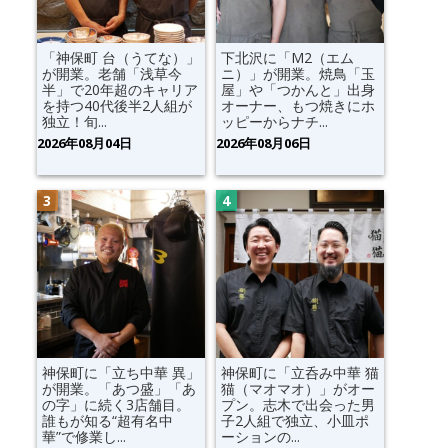
「神保町 台（うてな）」
下北沢に「M2（エム
が開業。老舗「浅草今
ニ）」が開業。焼鳥「玉
半」で20年超のキャリア
屋」や「つかんと」出身
を持つ40代後半2人組が
オーナー、もつ焼きにホ
独立！旬...
ッピーからナチ...
2026年08月04日
2026年08月06日
神保町に「立ち中華 異」
神保町に「立呑み中華 猫
が開業。「あつ盛」「あ
猫（マオマオ）」がオー
の字」に続く3店舗目。
プン。志木で出会った男
誰もが知る“超有名中
子2人組で独立、小皿ポ
華”で修業し...
ーションの...