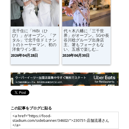
北千住に「HiBi（ひ
代々木八幡に「三千世
び）」がオープン。「ア
界」がオープン。SGや長
タル」で北千住ドミナン
谷川稔グループ出身店
トのトーヤーマン、初の
主、箸もフォークもな
洋食ワイン業...
い、五感で楽しむ...
2026年04月28日
2026年06月30日
この記事をブログに貼る
<a href="https://food-
stadium.com/sidebanner/34602/">230731-店舗流通さん
</a>