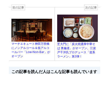
前の記事
次の記事
マーチエキュート神田万世橋
芝大門に「炭火焼濃厚中華そ
にノンアルコール＆低アルコ
ば 奥倫道」がオープン。江波
ールバー「Low-Non-Bar」が
戸千洋氏プロデュース「道系
オープン
ラーメン」第3弾！
この記事を読んだ人はこんな記事も読んでいます