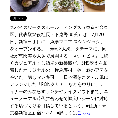
スパイスワークスホールディングス（東京都台東
区、代表取締役社長：下遠野 亘氏）は、7月20
日、新宿三丁目に「魚学マニア スシンジュク」
をオープンする。「寿司×大衆」をテーマに、同
社が恵比寿や大塚で展開する「スシエビス」に続
くカジュアルすし酒場の新業態だ。SNS映えを意
識したオリジナルの「極み寿司」や、酒のアテを
巻いた「増しマシ寿司」、日本酒をカクテル風に
アレンジした「PONグリア」などをウリに、デ
ィナーのみならずランチやテイクアウトまで、ニ
ューノーマル時代に合わせて幅広いシーンに対応
する店づくりを目指しているという。■住所：東
京都新宿区新宿3-2-2 ■詳しくは
こちら