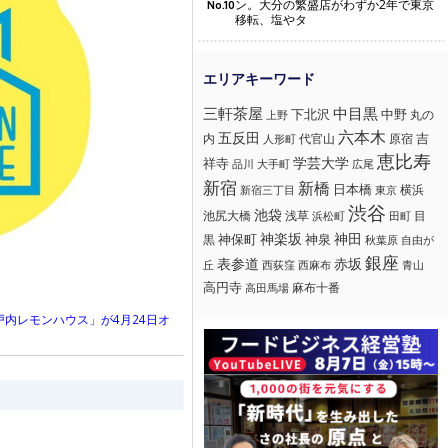
ン。大分の繁盛店がわずか2年で東京
No.10
移転、塩やタ
三軒茶屋
中目黒
下北沢
中野
丸の
上野
六本木
五反田
吉
内
代官山
人形町
原宿
恵比寿
学芸大学
祥寺
大手町
広尾
品川
新宿
新橋
日本橋
横浜
新宿三丁目
東京
渋谷
池袋
浅草
目
池尻大橋
浜松町
田町
神楽坂
神田
黒
神保町
神泉
秋葉原
自由が
銀座
赤坂
表参道
丘
西荻窪
西麻布
青山
高円寺
麻布十番
高田馬場
内レモンハウス」が4月24日オ