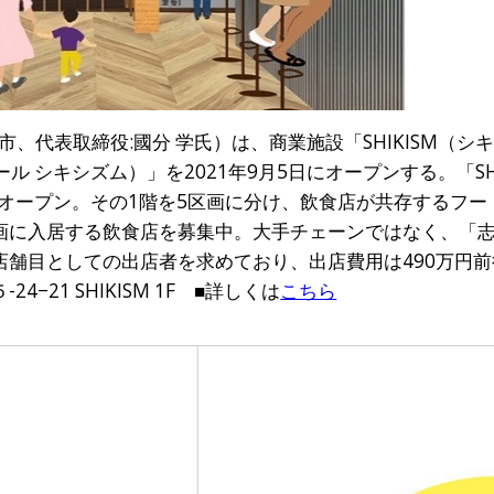
、代表取締役:國分 学氏）は、商業施設「SHIKISM（シ
ードホール シキシズム）」を2021年9月5日にオープンする。「S
6月オープン。その1階を5区画に分け、飲食店が共存するフ
画に入居する飲食店を募集中。大手チェーンではなく、「
店舗目としての出店者を求めており、出店費用は490万円
−21 SHIKISM 1F ■詳しくは
こちら