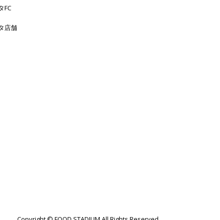
タFC
タ店舗
Copyright © FOOD STADIUM All Rights Reserved.