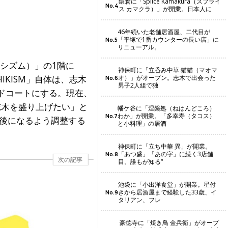
鎌倉に「Splice Kamakura（スプライ
No.4
ス カマクラ）」が開業。日本人に
46年続いた老舗居酒屋、二代目が
「平塚で1番カウンターの長い店」に
No.5
リニューアル。
キシズム）」の1階に
神保町に「立呑み中華 猫猫（マオマ
HIKISM」自体は、志木
オ）」がオープン。志木で出会った
No.6
男子2人組で独
ードコートにする。現在、
志木を盛り上げたい」と
幡ケ谷に「涅槃処（ねはんどころ）
わか」が開業。「多幸寿（タコス）
No.7
前後になるよう調整する
と小料理」の居酒
神保町に「立ち中華 異」が開業。
「あつ盛」「あの字」に続く3店舗
No.8
次の記事
目。誰もが知る“
池袋に「小出洋食堂」が開業。星付
きから居酒屋まで経験した33歳、イ
No.9
タリアン、フレ
豪徳寺に「焼き鳥 金兵衛」がオープ