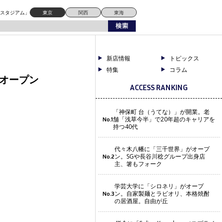
ドスタジアム」
東京
関西
東海
新店情報
トピックス
特集
コラム
月オープン
ACCESS RANKING
「神保町 台（うてな）」が開業。老
舗「浅草今半」で20年超のキャリアを
No.1
持つ40代
代々木八幡に「三千世界」がオープ
ン。SGや長谷川稔グループ出身店
No.2
主、箸もフォーク
学芸大学に「シロネリ」がオープ
ン。自家製麺とラビオリ、本格焼酎
No.3
の居酒屋。自由が丘