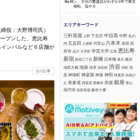
ン。大分の繁盛店がわずか2年で東京
No.10
移転、塩やタ
取締役：大野博司氏）
三軒茶屋
中目黒
下北沢
中野
丸の
上野
オープンした。恵比寿
六本木
五反田
吉
内
代官山
人形町
原宿
ペインバルなど６店舗が
恵比寿
学芸大学
祥寺
大手町
広尾
品川
新宿
新橋
日本橋
横浜
新宿三丁目
東京
渋谷
池袋
浅草
目
池尻大橋
浜松町
田町
次の記事
神楽坂
神田
黒
神保町
神泉
秋葉原
自由が
銀座
赤坂
表参道
丘
西荻窪
西麻布
青山
高円寺
麻布十番
高田馬場