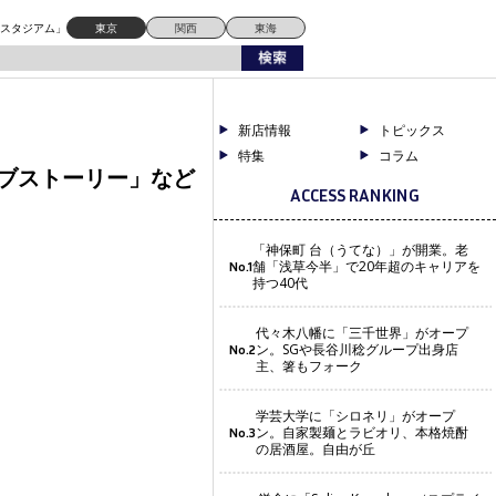
ドスタジアム」
東京
関西
東海
新店情報
トピックス
特集
コラム
ラブストーリー」など
ACCESS RANKING
「神保町 台（うてな）」が開業。老
舗「浅草今半」で20年超のキャリアを
No.1
持つ40代
代々木八幡に「三千世界」がオープ
ン。SGや長谷川稔グループ出身店
No.2
主、箸もフォーク
学芸大学に「シロネリ」がオープ
ン。自家製麺とラビオリ、本格焼酎
No.3
の居酒屋。自由が丘