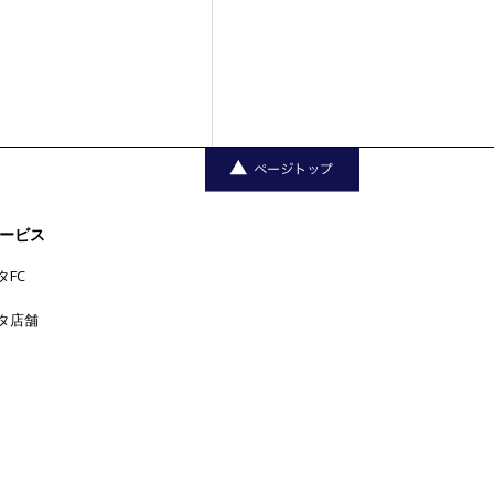
ービス
タFC
タ店舗