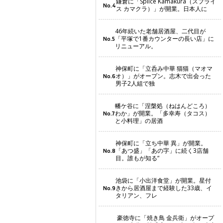
鎌倉に「Splice Kamakura（スプライ
No.4
ス カマクラ）」が開業。日本人に
46年続いた老舗居酒屋、二代目が
「平塚で1番カウンターの長い店」に
No.5
リニューアル。
神保町に「立呑み中華 猫猫（マオマ
オ）」がオープン。志木で出会った
No.6
男子2人組で独
幡ケ谷に「涅槃処（ねはんどころ）
わか」が開業。「多幸寿（タコス）
No.7
と小料理」の居酒
神保町に「立ち中華 異」が開業。
「あつ盛」「あの字」に続く3店舗
No.8
目。誰もが知る“
池袋に「小出洋食堂」が開業。星付
きから居酒屋まで経験した33歳、イ
No.9
タリアン、フレ
豪徳寺に「焼き鳥 金兵衛」がオープ