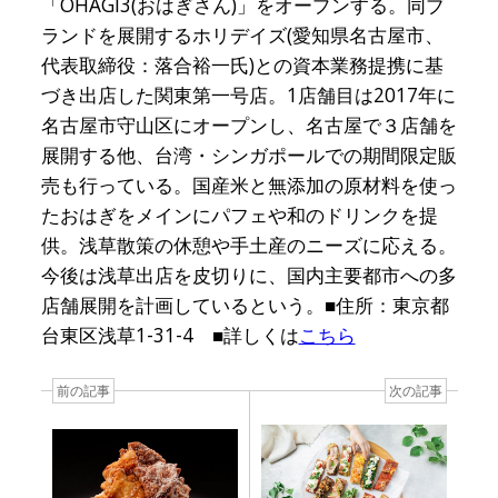
「OHAGI3(おはぎさん)」をオープンする。同ブ
ランドを展開するホリデイズ(愛知県名古屋市、
代表取締役：落合裕一氏)との資本業務提携に基
づき出店した関東第一号店。1店舗目は2017年に
名古屋市守山区にオープンし、名古屋で３店舗を
展開する他、台湾・シンガポールでの期間限定販
売も行っている。国産米と無添加の原材料を使っ
たおはぎをメインにパフェや和のドリンクを提
供。浅草散策の休憩や手土産のニーズに応える。
今後は浅草出店を皮切りに、国内主要都市への多
店舗展開を計画しているという。■住所：東京都
台東区浅草1-31-4 ■詳しくは
こちら
前の記事
次の記事