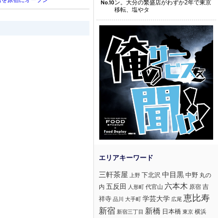
ン。大分の繁盛店がわずか2年で東京
No.10
移転、塩やタ
三軒茶屋
中目黒
下北沢
中野
丸の
上野
六本木
五反田
吉
内
代官山
人形町
原宿
恵比寿
学芸大学
祥寺
大手町
広尾
品川
新宿
新橋
日本橋
横浜
新宿三丁目
東京