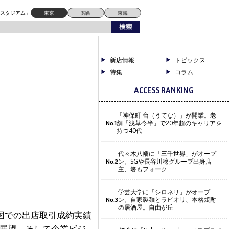
ドスタジアム」
東京
関西
東海
新店情報
トピックス
特集
コラム
ACCESS RANKING
「神保町 台（うてな）」が開業。老
舗「浅草今半」で20年超のキャリアを
No.1
持つ40代
代々木八幡に「三千世界」がオープ
ン。SGや長谷川稔グループ出身店
No.2
主、箸もフォーク
学芸大学に「シロネリ」がオープ
ン。自家製麺とラビオリ、本格焼酎
No.3
の居酒屋。自由が丘
国での出店取引成約実績
の展望、そして企業ビジ