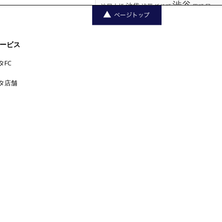
渋谷
池袋
浅草
目
池尻大橋
浜松町
田町
神楽坂
神田
黒
神保町
神泉
秋葉原
自由が
銀座
赤坂
表参道
丘
西荻窪
西麻布
青山
高円寺
麻布十番
高田馬場
ービス
タFC
タ店舗