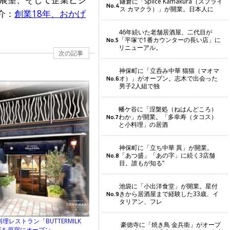
鎌倉に「Splice Kamakura（スプライ
No.4
ス カマクラ）」が開業。日本人に
介：
創業18年、おかげ
46年続いた老舗居酒屋、二代目が
「平塚で1番カウンターの長い店」に
No.5
リニューアル。
次の記事
神保町に「立呑み中華 猫猫（マオマ
オ）」がオープン。志木で出会った
No.6
男子2人組で独
幡ケ谷に「涅槃処（ねはんどころ）
わか」が開業。「多幸寿（タコス）
No.7
と小料理」の居酒
神保町に「立ち中華 異」が開業。
「あつ盛」「あの字」に続く3店舗
No.8
目。誰もが知る“
池袋に「小出洋食堂」が開業。星付
きから居酒屋まで経験した33歳、イ
No.9
タリアン、フレ
ストラン「BUTTERMILK
豪徳寺に「焼き鳥 金兵衛」がオープ
号店を原宿にオープン