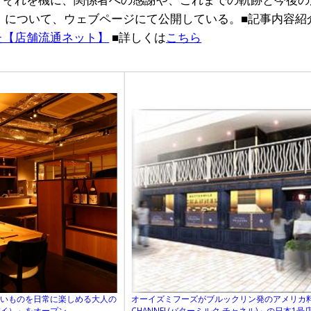
プ」について、ウェブページにて公開している。■記事内容紹
た【店舗流通ネット】
■詳しくは
こちら
しいものを日常に楽しめる大人の
オーイズミフーズがブルックリン発のアメリカ料理レ
バイ）」をオープン
CHANNEL(バターミルク チャネル)」の日本1