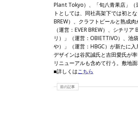
Plant Tokyo）、「旬八青
トとしては、同社高架下では初となる醸造
BREW）、クラフトビールと熟成肉が楽
（運営：EVER BREW）、シチリア B 
リ）」（運営：OBIETTIVO）
や）」（運営：HBGC）が新たに入
デザインは谷尻誠氏と吉田愛氏が率いる「S
リニューアルも含めて行う。敷地面積は1
■詳しくは
こちら
前の記事