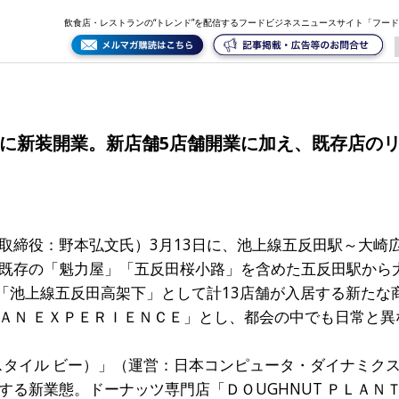
え、既存店のリニューアルも実施
飲食店・レストランの“トレンド”を配信するフードビジネスニュースサイト「フー
日に新装開業。新店舗5店舗開業に加え、既存店の
取締役：野本弘文氏）3月13日に、池上線五反田駅～大崎
既存の「魁力屋」「五反田桜小路」を含めた五反田駅から
、「池上線五反田高架下」として計13店舗が入居する新たな
ＡＮ ＥＸＰＥＲＩＥＮＣＥ」とし、都会の中でも日常と異
スタイル ビー）」（運営：日本コンピュータ・ダイナミク
る新業態。ドーナッツ専門店「ＤＯUGHNUT ＰＬＡＮＴ」