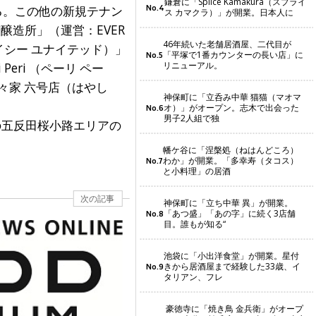
鎌倉に「Splice Kamakura（スプライ
No.4
する。この他の新規テナン
ス カマクラ）」が開業。日本人に
京醸造所」（運営：EVER
46年続いた老舗居酒屋、二代目が
ワイシー ユナイテッド）」
「平塚で1番カウンターの長い店」に
No.5
リニューアル。
Peri （ペーリ ペー
々家 六号店（はやし
神保町に「立呑み中華 猫猫（マオマ
オ）」がオープン。志木で出会った
No.6
男子2人組で独
既存の五反田桜小路エリアの
幡ケ谷に「涅槃処（ねはんどころ）
わか」が開業。「多幸寿（タコス）
No.7
と小料理」の居酒
次の記事
神保町に「立ち中華 異」が開業。
「あつ盛」「あの字」に続く3店舗
No.8
目。誰もが知る“
池袋に「小出洋食堂」が開業。星付
きから居酒屋まで経験した33歳、イ
No.9
タリアン、フレ
豪徳寺に「焼き鳥 金兵衛」がオープ