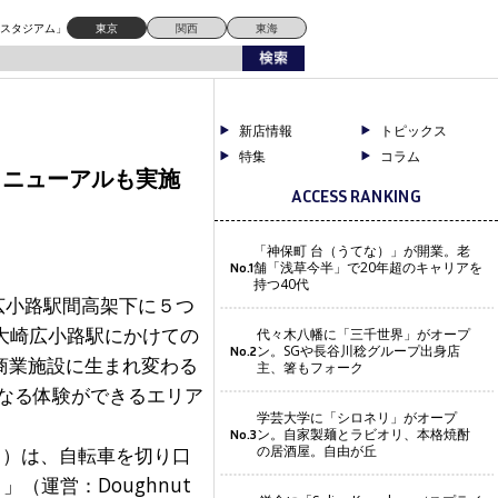
ドスタジアム」
東京
関西
東海
新店情報
トピックス
特集
コラム
リニューアルも実施
ACCESS RANKING
「神保町 台（うてな）」が開業。老
舗「浅草今半」で20年超のキャリアを
No.1
持つ40代
広小路駅間高架下に５つ
大崎広小路駅にかけての
代々木八幡に「三千世界」がオープ
ン。SGや長谷川稔グループ出身店
No.2
商業施設に生まれ変わる
主、箸もフォーク
なる体験ができるエリア
学芸大学に「シロネリ」がオープ
ン。自家製麺とラビオリ、本格焼酎
No.3
の居酒屋。自由が丘
ス）は、自転車を切り口
（運営：Doughnut