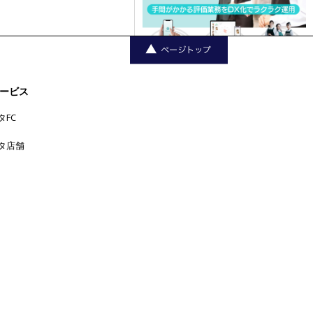
ービス
タFC
タ店舗