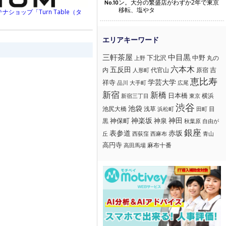
ン。大分の繁盛店がわずか2年で東京
No.10
移転、塩やタ
ョップ「Turn Table（タ
三軒茶屋
中目黒
下北沢
中野
丸の
上野
六本木
五反田
吉
内
代官山
人形町
原宿
恵比寿
学芸大学
祥寺
大手町
広尾
品川
新宿
新橋
日本橋
横浜
新宿三丁目
東京
渋谷
池袋
浅草
目
池尻大橋
浜松町
田町
神楽坂
神田
黒
神保町
神泉
秋葉原
自由が
銀座
赤坂
表参道
丘
西荻窪
西麻布
青山
高円寺
麻布十番
高田馬場