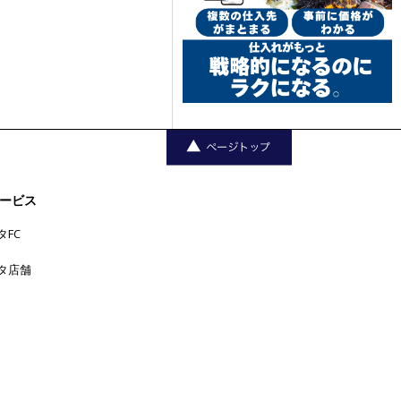
ービス
タFC
タ店舗