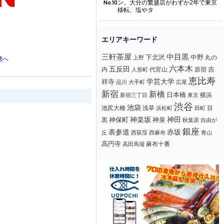
ン。大分の繁盛店がわずか2年で東京
No.10
移転、塩やタ
三軒茶屋
中目黒
下北沢
中野
丸の
上野
携へ
六本木
五反田
吉
内
代官山
人形町
原宿
恵比寿
学芸大学
祥寺
大手町
広尾
品川
新宿
新橋
日本橋
横浜
新宿三丁目
東京
渋谷
池袋
浅草
目
池尻大橋
浜松町
田町
神楽坂
神田
黒
神保町
神泉
秋葉原
自由が
銀座
赤坂
表参道
丘
西荻窪
西麻布
青山
高円寺
麻布十番
高田馬場