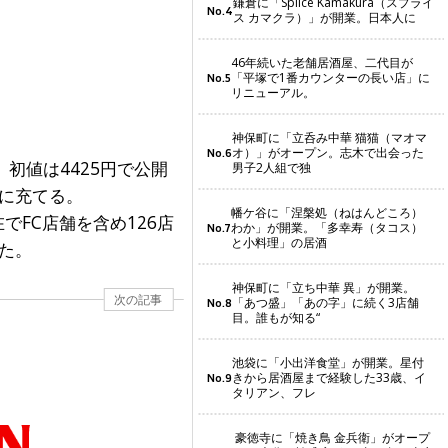
鎌倉に「Splice Kamakura（スプライ
No.4
ス カマクラ）」が開業。日本人に
46年続いた老舗居酒屋、二代目が
「平塚で1番カウンターの長い店」に
No.5
リニューアル。
神保町に「立呑み中華 猫猫（マオマ
オ）」がオープン。志木で出会った
No.6
初値は4425円で公開
男子2人組で独
どに充てる。
幡ケ谷に「涅槃処（ねはんどころ）
FC店舗を含め126店
わか」が開業。「多幸寿（タコス）
No.7
と小料理」の居酒
た。
神保町に「立ち中華 異」が開業。
次の記事
「あつ盛」「あの字」に続く3店舗
No.8
目。誰もが知る“
池袋に「小出洋食堂」が開業。星付
きから居酒屋まで経験した33歳、イ
No.9
タリアン、フレ
豪徳寺に「焼き鳥 金兵衛」がオープ