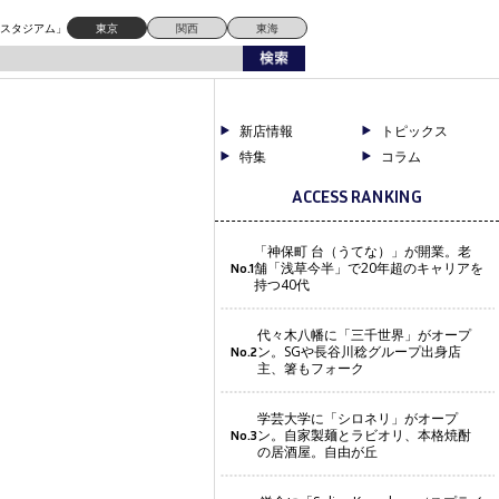
ドスタジアム」
東京
関西
東海
新店情報
トピックス
特集
コラム
ACCESS RANKING
「神保町 台（うてな）」が開業。老
舗「浅草今半」で20年超のキャリアを
No.1
持つ40代
代々木八幡に「三千世界」がオープ
ン。SGや長谷川稔グループ出身店
No.2
主、箸もフォーク
学芸大学に「シロネリ」がオープ
ン。自家製麺とラビオリ、本格焼酎
No.3
の居酒屋。自由が丘