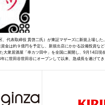
区、代表取締役 貫啓二氏）が東証マザーズに新規上場した。
。調達資金は約９億円を予定し、新規出店にかかる設備投資な
大衆居酒屋「串カツ田中」を全国に展開し、9月14日現在で
08年に世田谷世田谷にオープンして以来、急成長を遂げてき