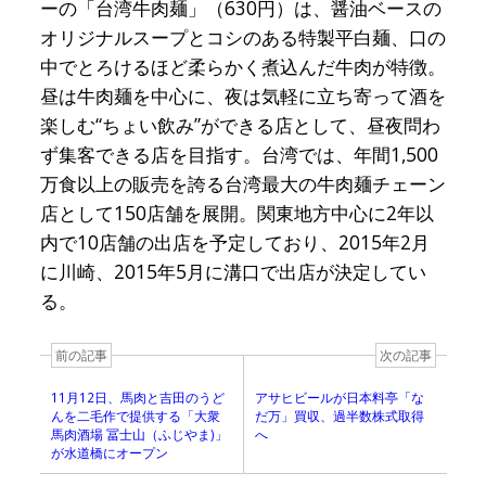
ーの「台湾牛肉麺」（630円）は、醤油ベースの
オリジナルスープとコシのある特製平白麺、口の
中でとろけるほど柔らかく煮込んだ牛肉が特徴。
昼は牛肉麺を中心に、夜は気軽に立ち寄って酒を
楽しむ“ちょい飲み”ができる店として、昼夜問わ
ず集客できる店を目指す。台湾では、年間1,500
万食以上の販売を誇る台湾最大の牛肉麺チェーン
店として150店舗を展開。関東地方中心に2年以
内で10店舗の出店を予定しており、2015年2月
に川崎、2015年5月に溝口で出店が決定してい
る。
前の記事
次の記事
11月12日、馬肉と吉田のうど
アサヒビールが日本料亭「な
んを二毛作で提供する「大衆
だ万」買収、過半数株式取得
馬肉酒場 冨士山（ふじやま)」
へ
が水道橋にオープン