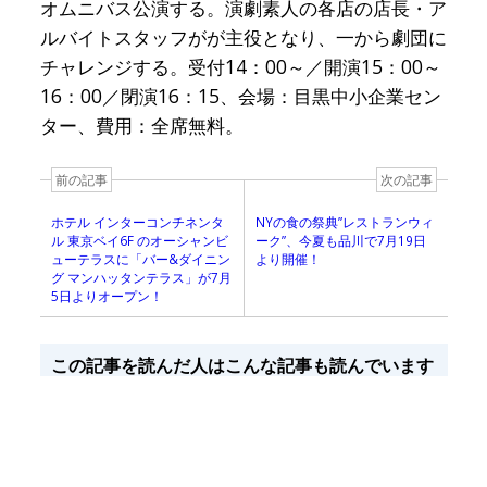
オムニバス公演する。演劇素人の各店の店長・ア
ルバイトスタッフがが主役となり、一から劇団に
チャレンジする。受付14：00～／開演15：00～
16：00／閉演16：15、会場：目黒中小企業セン
ター、費用：全席無料。
前の記事
次の記事
ホテル インターコンチネンタ
NYの食の祭典”レストランウィ
ル 東京ベイ6F のオーシャンビ
ーク”、今夏も品川で7月19日
ューテラスに「バー&ダイニン
より開催！
グ マンハッタンテラス」が7月
5日よりオープン！
この記事を読んだ人はこんな記事も読んでいます