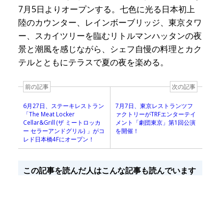
7月5日よりオープンする。七色に光る日本初上
陸のカウンター、レインボーブリッジ、東京タワ
ー、スカイツリーを臨むリトルマンハッタンの夜
景と潮風を感じながら、シェフ自慢の料理とカク
テルとともにテラスで夏の夜を楽める。
前の記事
次の記事
6月27日、ステーキレストラン
7月7日、東京レストランツフ
「The Meat Locker
ァクトリーがTRFエンターテイ
Cellar&Grill (ザ ミートロッカ
メント「劇団東京」第1回公演
ー セラーアンドグリル) 」がコ
を開催！
レド日本橋4Fにオープン！
この記事を読んだ人はこんな記事も読んでいます