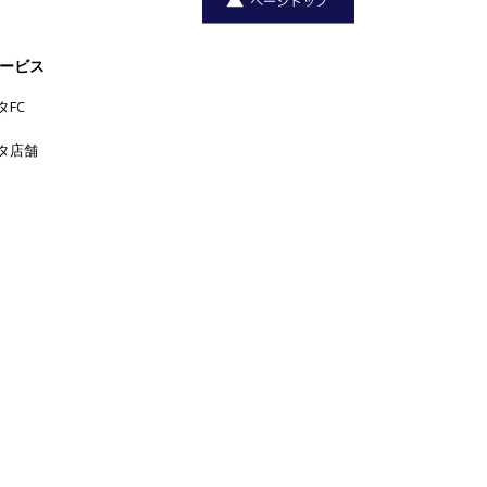
ン。大分の繁盛店がわずか2年で東京
No.10
移転、塩やタ
ービス
タFC
三軒茶屋
中目黒
下北沢
中野
丸の
上野
六本木
五反田
吉
タ店舗
内
代官山
人形町
原宿
恵比寿
学芸大学
祥寺
大手町
広尾
品川
新宿
新橋
日本橋
横浜
新宿三丁目
東京
渋谷
池袋
浅草
目
池尻大橋
浜松町
田町
神楽坂
神田
黒
神保町
神泉
秋葉原
自由が
銀座
赤坂
表参道
丘
西荻窪
西麻布
青山
高円寺
麻布十番
高田馬場