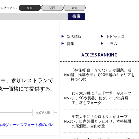
ドスタジアム」
東京
関西
東海
新店情報
トピックス
特集
コラム
ACCESS RANKING
「神保町 台（うてな）」が開業。老
舗「浅草今半」で20年超のキャリアを
No.1
間中、参加レストランで
持つ40代
統一価格にて提供する。
代々木八幡に「三千世界」がオープ
ン。SGや長谷川稔グループ出身店
No.2
主、箸もフォーク
次の記事
学芸大学に「シロネリ」がオープ
ン。自家製麺とラビオリ、本格焼酎
No.3
お台場ヴィーナスフォート横のパレ
の居酒屋。自由が丘