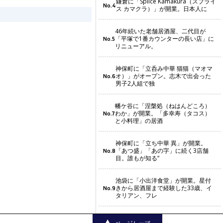
鎌倉に「Splice Kamakura（スプライ
No.4
ス カマクラ）」が開業。日本人に
46年続いた老舗居酒屋、二代目が
「平塚で1番カウンターの長い店」に
No.5
リニューアル。
神保町に「立呑み中華 猫猫（マオマ
オ）」がオープン。志木で出会った
No.6
男子2人組で独
幡ケ谷に「涅槃処（ねはんどころ）
わか」が開業。「多幸寿（タコス）
No.7
と小料理」の居酒
神保町に「立ち中華 異」が開業。
「あつ盛」「あの字」に続く3店舗
No.8
目。誰もが知る“
池袋に「小出洋食堂」が開業。星付
きから居酒屋まで経験した33歳、イ
No.9
タリアン、フレ
豪徳寺に「焼き鳥 金兵衛」がオープ