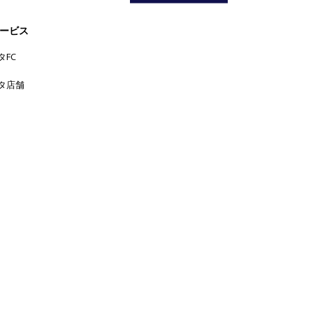
ン。大分の繁盛店がわずか2年で東京
No.10
移転、塩やタ
ービス
タFC
タ店舗
三軒茶屋
中目黒
下北沢
中野
丸の
上野
六本木
五反田
吉
内
代官山
人形町
原宿
恵比寿
学芸大学
祥寺
大手町
広尾
品川
新宿
新橋
日本橋
横浜
新宿三丁目
東京