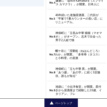
鎌倉に「Splice Kamakura（スプライ
No.4
ス カマクラ）」が開業。日本人に
46年続いた老舗居酒屋、二代目が
「平塚で1番カウンターの長い店」に
No.5
リニューアル。
神保町に「立呑み中華 猫猫（マオマ
オ）」がオープン。志木で出会った
No.6
男子2人組で独
幡ケ谷に「涅槃処（ねはんどころ）
わか」が開業。「多幸寿（タコス）
No.7
と小料理」の居酒
神保町に「立ち中華 異」が開業。
「あつ盛」「あの字」に続く3店舗
No.8
目。誰もが知る“
池袋に「小出洋食堂」が開業。星付
きから居酒屋まで経験した33歳、イ
No.9
タリアン、フレ
豪徳寺に「焼き鳥 金兵衛」がオープ