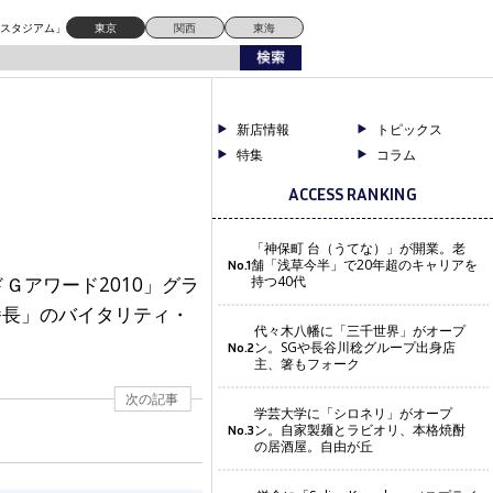
ドスタジアム」
東京
関西
東海
新店情報
トピックス
特集
コラム
ACCESS RANKING
「神保町 台（うてな）」が開業。老
舗「浅草今半」で20年超のキャリアを
No.1
Ｇアワード2010」グラ
持つ40代
番長」のバイタリティ・
代々木八幡に「三千世界」がオープ
ン。SGや長谷川稔グループ出身店
No.2
主、箸もフォーク
次の記事
学芸大学に「シロネリ」がオープ
ン。自家製麺とラビオリ、本格焼酎
No.3
の居酒屋。自由が丘