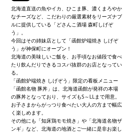
北海道直送の魚やイカ、ひこま豚、濃くまろやか
なチーズなど、こだわりの厳選素材をリーズナブ
ルに提供している「どさんこ酒場 森町しげぞ
う」。
今回はその姉妹店として「函館炉端焼き しげぞ
う」が神保町にオープン！
北海道の美味しいご飯を、お手頃なお値段で食べ
たり飲んだりできるコスパ抜群のお店となってい
る。
「函館炉端焼き しげぞう」限定の看板メニュー
「函館名物 豚丼」は、北海道函館が発祥の本場
の豚丼となっており、サイズもS～LLまで用意。
お子さまからがっつり食べたい大人の方まで幅広
く楽しめます。
その他にも「知床鶏モモ焼き」や「北海道名物ザ
ンギ」など、北海道の地酒とご一緒に是非お楽し