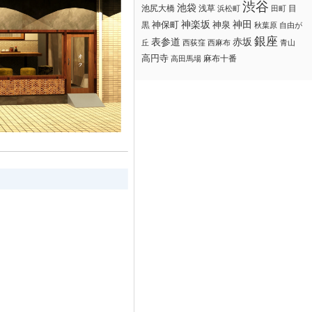
渋谷
池袋
浅草
目
池尻大橋
浜松町
田町
神楽坂
神田
黒
神保町
神泉
秋葉原
自由が
銀座
赤坂
表参道
丘
西荻窪
西麻布
青山
高円寺
麻布十番
高田馬場