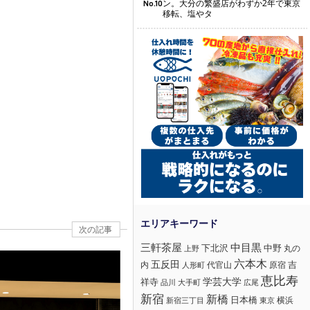
ン。大分の繁盛店がわずか2年で東京
No.10
移転、塩やタ
次の記事
三軒茶屋
中目黒
下北沢
中野
丸の
上野
六本木
五反田
吉
内
代官山
人形町
原宿
恵比寿
学芸大学
祥寺
大手町
広尾
品川
新宿
新橋
日本橋
横浜
新宿三丁目
東京