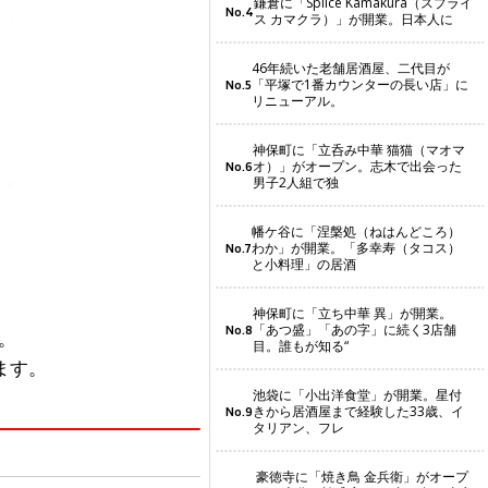
鎌倉に「Splice Kamakura（スプライ
No.4
ス カマクラ）」が開業。日本人に
46年続いた老舗居酒屋、二代目が
「平塚で1番カウンターの長い店」に
No.5
リニューアル。
神保町に「立呑み中華 猫猫（マオマ
オ）」がオープン。志木で出会った
No.6
男子2人組で独
幡ケ谷に「涅槃処（ねはんどころ）
わか」が開業。「多幸寿（タコス）
No.7
と小料理」の居酒
神保町に「立ち中華 異」が開業。
「あつ盛」「あの字」に続く3店舗
No.8
。
目。誰もが知る“
ます。
池袋に「小出洋食堂」が開業。星付
きから居酒屋まで経験した33歳、イ
No.9
タリアン、フレ
豪徳寺に「焼き鳥 金兵衛」がオープ