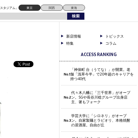
ドスタジアム」
東京
関西
東海
新店情報
トピックス
特集
コラム
ACCESS RANKING
「神保町 台（うてな）」が開業。老
舗「浅草今半」で20年超のキャリアを
No.1
持つ40代
代々木八幡に「三千世界」がオープ
ン。SGや長谷川稔グループ出身店
No.2
主、箸もフォーク
学芸大学に「シロネリ」がオープ
ン。自家製麺とラビオリ、本格焼酎
No.3
の居酒屋。自由が丘