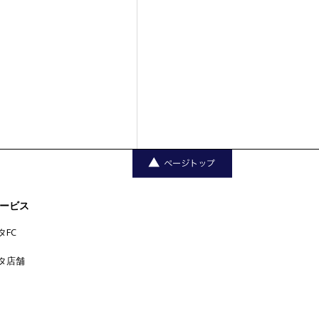
ービス
タFC
タ店舗