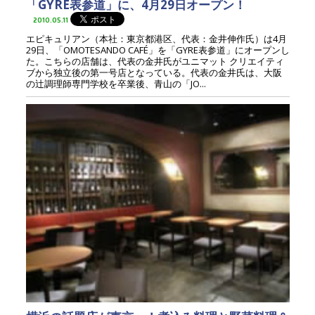
「GYRE表参道」に、4月29日オープン！
2010.05.11
エピキュリアン（本社：東京都港区、代表：金井伸作氏）は4月
29日、「OMOTESANDO CAFÉ」を「GYRE表参道」にオープンし
た。こちらの店舗は、代表の金井氏がユニマット クリエイティ
ブから独立後の第一号店となっている。代表の金井氏は、大阪
の辻調理師専門学校を卒業後、青山の「JO...