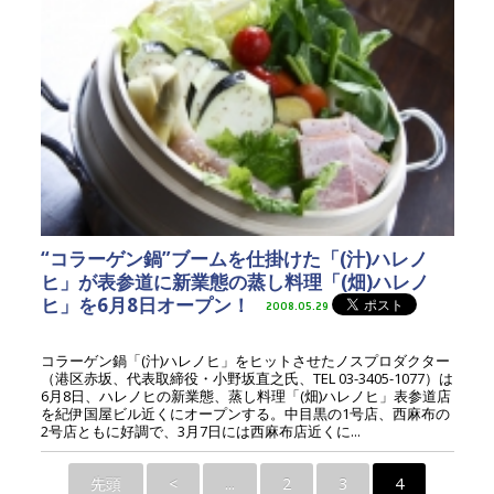
“コラーゲン鍋”ブームを仕掛けた「(汁)ハレノ
ヒ」が表参道に新業態の蒸し料理「(畑)ハレノ
ヒ」を6月8日オープン！
2008.05.29
コラーゲン鍋「(汁)ハレノヒ」をヒットさせたノスプロダクター
（港区赤坂、代表取締役・小野坂直之氏、TEL 03-3405-1077）は
6月8日、ハレノヒの新業態、蒸し料理「(畑)ハレノヒ」表参道店
を紀伊国屋ビル近くにオープンする。中目黒の1号店、西麻布の
2号店ともに好調で、3月7日には西麻布店近くに...
先頭
<
...
2
3
4