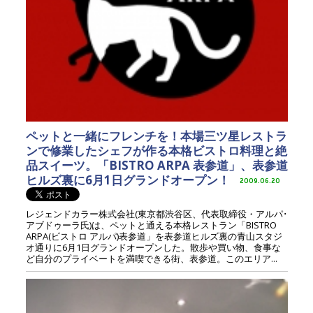
ペットと一緒にフレンチを！本場三ツ星レストラ
ンで修業したシェフが作る本格ビストロ料理と絶
品スイーツ。「BISTRO ARPA 表参道」、表参道
ヒルズ裏に6月1日グランドオープン！
2009.06.20
レジェンドカラー株式会社(東京都渋谷区、代表取締役・アルパ･
アブドゥーラ氏)は、ペットと通える本格レストラン「BISTRO
ARPA(ビストロ アルパ)表参道」を表参道ヒルズ裏の青山スタジ
オ通りに6月1日グランドオープンした。散歩や買い物、食事な
ど自分のプライベートを満喫できる街、表参道。このエリア...