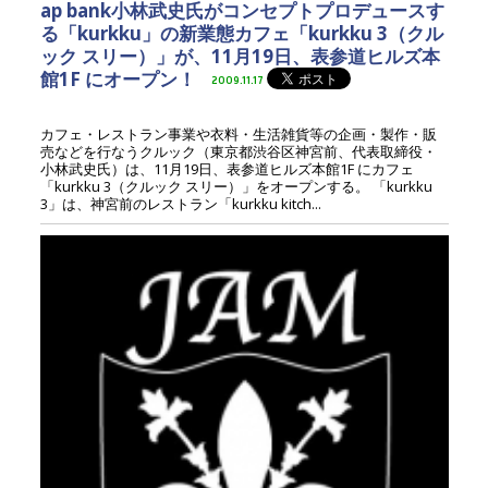
ap bank小林武史氏がコンセプトプロデュースす
る「kurkku」の新業態カフェ「kurkku 3（クル
ック スリー）」が、11月19日、表参道ヒルズ本
館1F にオープン！
2009.11.17
カフェ・レストラン事業や衣料・生活雑貨等の企画・製作・販
売などを行なうクルック（東京都渋谷区神宮前、代表取締役・
小林武史氏）は、11月19日、表参道ヒルズ本館1F にカフェ
「kurkku 3（クルック スリー）」をオープンする。 「kurkku
3」は、神宮前のレストラン「kurkku kitch...