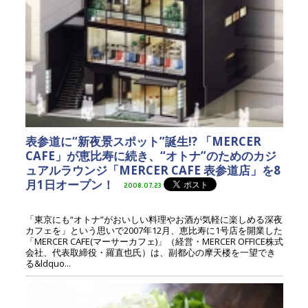
表参道に“新夜景スポット”誕生!? 「MERCER
CAFE」が恵比寿に続き、“オトナ”のためのカジ
ュアルラウンジ「MERCER CAFE 表参道店」を8
月1日オープン！
2008.07.23
「東京にも“オトナ”がおいしい料理やお酒が気軽に楽しめる深夜
カフェを」という思いで2007年12月、恵比寿に1号店を開業した
「MERCER CAFE(マーサーカフェ)」（経営・MERCER OFFICE株式
会社、代表取締役・羅直也氏）は、副都心の摩天楼を一望でき
る&ldquo...