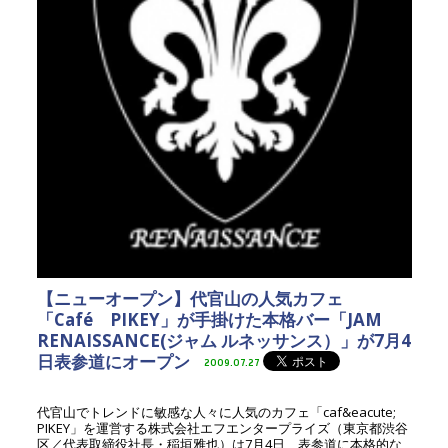
【ニューオープン】代官山の人気カフェ
「Café PIKEY」が手掛けた本格バー「JAM
RENAISSANCE(ジャム ルネッサンス）」が7月4
日表参道にオープン
2009.07.27
代官山でトレンドに敏感な人々に人気のカフェ「caf&eacute;
PIKEY」を運営する株式会社エフエンタープライズ（東京都渋谷
区／代表取締役社長・稲垣雅也）は7月4日、表参道に本格的な