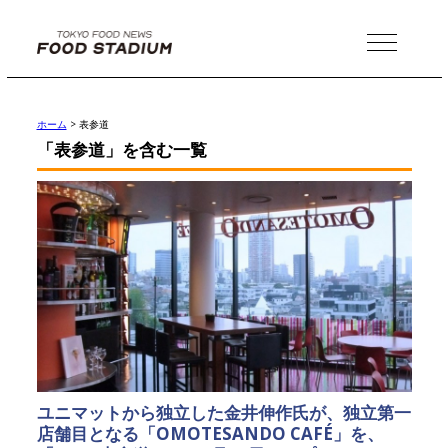
MENU
ホーム
>
表参道
「表参道」を含む一覧
ユニマットから独立した金井伸作氏が、独立第一
店舗目となる「OMOTESANDO CAFÉ」を、