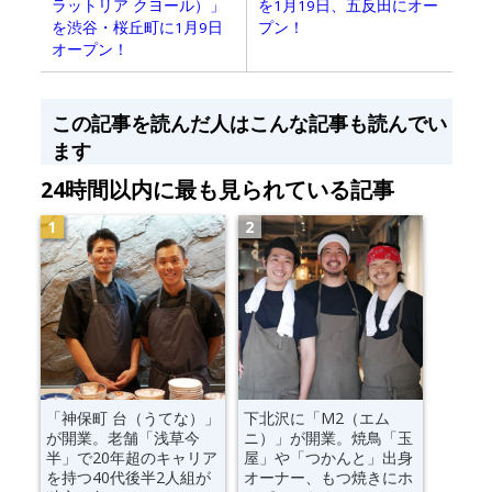
ラットリア クヨール）」
を1月19日、五反田にオー
を渋谷・桜丘町に1月9日
プン！
オープン！
この記事を読んだ人はこんな記事も読んでい
ます
24時間以内に最も見られている記事
「神保町 台（うてな）」
下北沢に「M2（エム
が開業。老舗「浅草今
ニ）」が開業。焼鳥「玉
半」で20年超のキャリア
屋」や「つかんと」出身
を持つ40代後半2人組が
オーナー、もつ焼きにホ