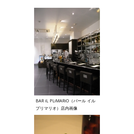
BAR iL PLiMARiO（バール イル
プリマリオ）店内画像