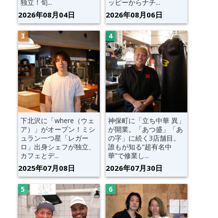
独立！旬...
ッピーからナチ...
2026年08月04日
2026年08月06日
下北沢に「where（ウェ
神保町に「立ち中華 異」
ア）」がオープン！ミシ
が開業。「あつ盛」「あ
ュラン一つ星「レガー
の字」に続く3店舗目。
ロ」出身シェフが独立、
誰もが知る“超有名中
カフェとデ...
華”で修業し...
2025年07月08日
2026年07月30日