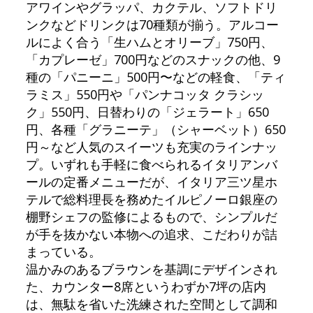
アワインやグラッパ、カクテル、ソフトドリ
ンクなどドリンクは70種類が揃う。アルコー
ルによく合う「生ハムとオリーブ」750円、
「カプレーゼ」700円などのスナックの他、9
種の「パニーニ」500円〜などの軽食、「ティ
ラミス」550円や「パンナコッタ クラシッ
ク」550円、日替わりの「ジェラート」650
円、各種「グラニーテ」（シャーベット）650
円～など人気のスイーツも充実のラインナッ
プ。いずれも手軽に食べられるイタリアンバ
ールの定番メニューだが、イタリア三ツ星ホ
テルで総料理長を務めたイルピノーロ銀座の
棚野シェフの監修によるもので、シンプルだ
が手を抜かない本物への追求、こだわりが詰
まっている。
温かみのあるブラウンを基調にデザインされ
た、カウンター8席というわずか7坪の店内
は、無駄を省いた洗練された空間として調和