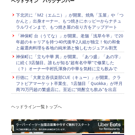
ヘッドライン バックナンバー
下北沢に「M2（エムニ）」が開業。焼鳥「玉屋」や「つ
かんと」出身オーナー、もつ焼きにホッピーからナチュ
ラルワインまで、もつ焼き屋の在り方をアップデート
「神保町 台（うてな）」が開業。老舗「浅草今半」で20
年超のキャリアを持つ40代後半2人組が独立！旬の和食
と厳選肉料理を各地の純米酒と愉しむカジュアル割烹
神保町に「立ち中華 異」が開業。「あつ盛」「あの字」
に続く3店舗目。誰もが知る“超有名中華”で修業した
（？）オーナー中村氏渾身の中華を気軽に立ち飲みで
行徳に「大衆立吞倶楽部CUE（キュー）」が開業。クラ
フトビアマーケット卒業生、1店舗目「Ｑuokka」が坪月
商70万円超の繁盛店に。至近に“焼酎立ち飲み”を出店
ヘッドライン一覧トップへ