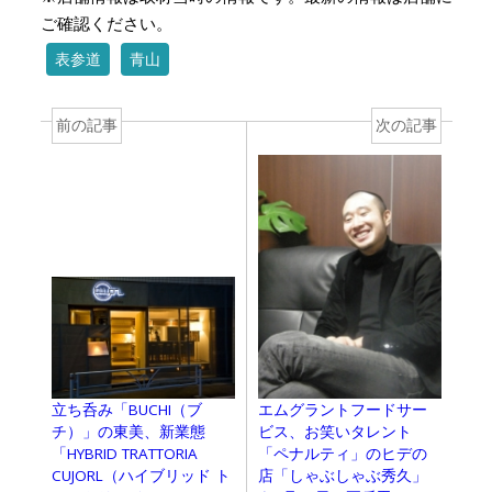
ご確認ください。
表参道
青山
前の記事
次の記事
立ち呑み「BUCHI（ブ
エムグラントフードサー
チ）」の東美、新業態
ビス、お笑いタレント
「HYBRID TRATTORIA
「ペナルティ」のヒデの
CUJORL（ハイブリッド ト
店「しゃぶしゃぶ秀久」