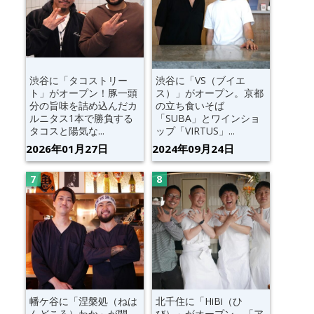
渋谷に「タコストリー
渋谷に「VS（ブイエ
ト」がオープン！豚一頭
ス）」がオープン。京都
分の旨味を詰め込んだカ
の立ち食いそば
ルニタス1本で勝負する
「SUBA」とワインショ
タコスと陽気な...
ップ「VIRTUS」...
2026年01月27日
2024年09月24日
幡ケ谷に「涅槃処（ねは
北千住に「HiBi（ひ
んどころ）わか」が開
び）」がオープン。「ア