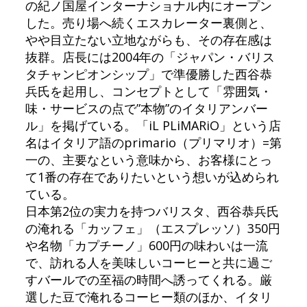
の紀ノ国屋インターナショナル内にオープン
した。売り場へ続くエスカレーター裏側と、
やや目立たない立地ながらも、その存在感は
抜群。店長には2004年の「ジャパン・バリス
タチャンピオンシップ」で準優勝した西谷恭
兵氏を起用し、コンセプトとして「雰囲気・
味・サービスの点で”本物”のイタリアンバー
ル」を掲げている。「iL PLiMARiO」という店
名はイタリア語のprimario（プリマリオ）=第
一の、主要なという意味から、お客様にとっ
て1番の存在でありたいという想いが込められ
ている。
日本第2位の実力を持つバリスタ、西谷恭兵氏
の淹れる「カッフェ」（エスプレッソ）350円
や名物「カプチーノ」600円の味わいは一流
で、訪れる人を美味しいコーヒーと共に過ご
すバールでの至福の時間へ誘ってくれる。厳
選した豆で淹れるコーヒー類のほか、イタリ