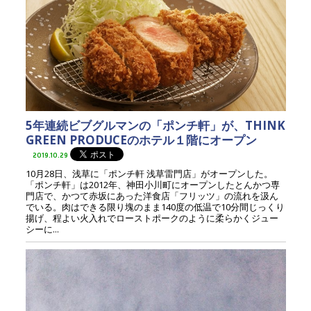
5年連続ビブグルマンの「ポンチ軒」が、THINK
GREEN PRODUCEのホテル１階にオープン
2019.10.29
10月28日、浅草に「ポンチ軒 浅草雷門店」がオープンした。
「ポンチ軒」は2012年、神田小川町にオープンしたとんかつ専
門店で、かつて赤坂にあった洋食店「フリッツ」の流れを汲ん
でいる。肉はできる限り塊のまま140度の低温で10分間じっくり
揚げ、程よい火入れでローストポークのように柔らかくジュー
シーに...