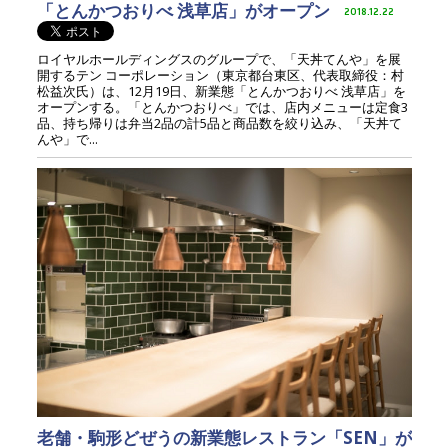
「とんかつおりべ 浅草店」がオープン
2018.12.22
ロイヤルホールディングスのグループで、「天丼てんや」を展
開するテン コーポレーション（東京都台東区、代表取締役：村
松益次氏）は、12月19日、新業態「とんかつおりべ 浅草店」を
オープンする。「とんかつおりべ」では、店内メニューは定食3
品、持ち帰りは弁当2品の計5品と商品数を絞り込み、「天丼て
んや」で...
老舗・駒形どぜうの新業態レストラン「SEN」が