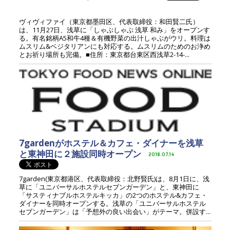
ヴィヴィファイ（東京都墨田区、代表取締役：和田賢二氏）
は、11月27日、浅草に「しゃぶしゃぶ 浅草 和み」をオープンす
る。有名銘柄A5和牛4種＆有機野菜の出汁しゃぶがウリ。料理は
ムスリム&ベジタリアンにも対応する。ムスリムのためのお浄め
とお祈り場所も完備。■住所：東京都台東区西浅草2-14-...
7gardenがホステル＆カフェ・ダイナーを浅草
と東神田に２施設同時オープン
2018.07.14
7garden(東京都港区、代表取締役：北野賢氏)は、8月1日に、浅
草に「ユニバーサルホステルセブンガーデン」と、東神田に
「サスティナブルホステルキッカ」の2つのホステル&カフェ・
ダイナーを同時オープンする。浅草の「ユニバーサルホステル
セブンガーデン」は「予想外の良い出会い」がテーマ。併設す...