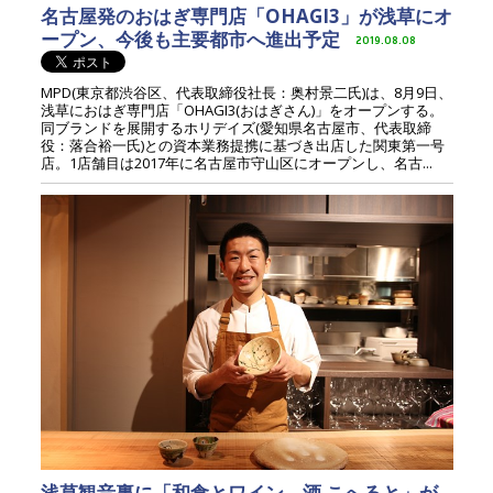
名古屋発のおはぎ専門店「OHAGI3」が浅草にオ
ープン、今後も主要都市へ進出予定
2019.08.08
MPD(東京都渋谷区、代表取締役社長：奥村景二氏)は、8月9日、
浅草におはぎ専門店「OHAGI3(おはぎさん)」をオープンする。
同ブランドを展開するホリデイズ(愛知県名古屋市、代表取締
役：落合裕一氏)との資本業務提携に基づき出店した関東第一号
店。1店舗目は2017年に名古屋市守山区にオープンし、名古...
浅草観音裏に「和食とワイン、酒 こへると」が