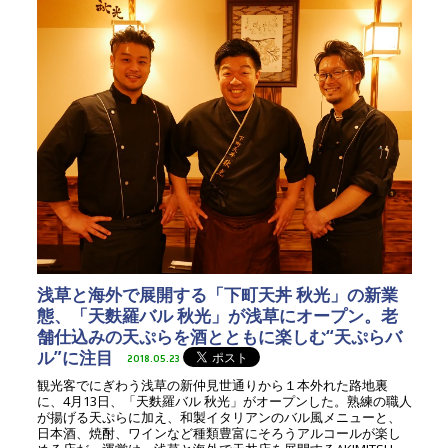
浅草と海外で展開する「下町天丼 秋光」の新業
態、「天麩羅バル 秋光」が浅草にオープン。老
舗仕込みの天ぷらを酒とともに楽しむ“天ぷらバ
ル”に注目
2018.05.23
観光客でにぎわう浅草の新仲見世通りから１本外れた路地裏
に、4月13日、「天麩羅バル 秋光」がオープンした。熟練の職人
が揚げる天ぷらに加え、和製イタリアンのバル風メニューと、
日本酒、焼酎、ワインなど種類豊富にそろうアルコールが楽し