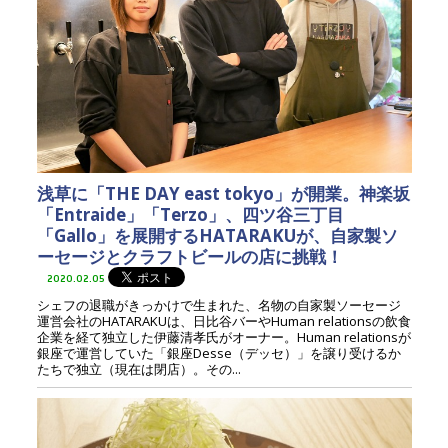
浅草に「THE DAY east tokyo」が開業。神楽坂
「Entraide」「Terzo」、四ツ谷三丁目
「Gallo」を展開するHATARAKUが、自家製ソ
ーセージとクラフトビールの店に挑戦！
2020.02.05
シェフの退職がきっかけで生まれた、名物の自家製ソーセージ
運営会社のHATARAKUは、日比谷バーやHuman relationsの飲食
企業を経て独立した伊藤清孝氏がオーナー。Human relationsが
銀座で運営していた「銀座Desse（デッセ）」を譲り受けるか
たちで独立（現在は閉店）。その...