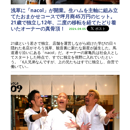
浅草に「nacol」が開業。生ハムを主軸に組み立
てたおまかせコースで坪月商45万円のヒット。
21歳で独立し12年、二度の移転を経てたどり着
いたオーナーの真骨頂！
2024.09.05
21歳という若さで独立、店舗を運営しながら続けた学びの日々
隠れた名店がそろう浅草、観音裏に新たな新星が誕生した。馬
道通り沿いにある「nacol」だ。オーナーの家亀氏は社会人とし
てスタートした時点で、すでに独立を視野に入れていたとい
う。「6人兄弟なんですが、上の兄たちはすでに独立し、自営で
働いてい...