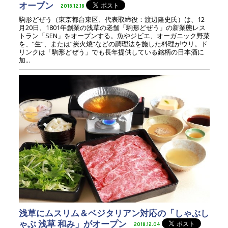
オープン
2018.12.18
駒形どぜう（東京都台東区、代表取締役：渡辺隆史氏）は、12
月20日、1801年創業の浅草の老舗「駒形どぜう」の新業態レス
トラン「SEN」をオープンする。魚やジビエ、オーガニック野菜
を、”生”、または”炭火焼“などの調理法を施した料理がウリ。ド
リンクは「駒形どぜう」でも長年提供している銘柄の日本酒に
加...
浅草にムスリム＆ベジタリアン対応の「しゃぶし
ゃぶ 浅草 和み」がオープン
2018.12.04