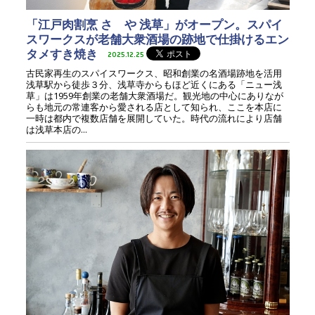
「江戸肉割烹 さゝや 浅草」がオープン。スパイ
スワークスが老舗大衆酒場の跡地で仕掛けるエン
タメすき焼き
2025.12.25
古民家再生のスパイスワークス、昭和創業の名酒場跡地を活用
浅草駅から徒歩３分、浅草寺からもほど近くにある「ニュー浅
草」は1959年創業の老舗大衆酒場だ。観光地の中心にありなが
らも地元の常連客から愛される店として知られ、ここを本店に
一時は都内で複数店舗を展開していた。時代の流れにより店舗
は浅草本店の...