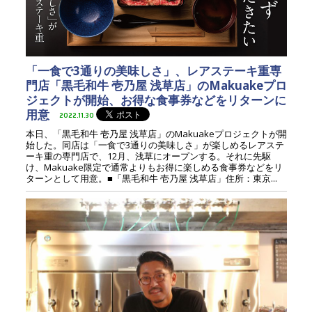
「一食で3通りの美味しさ」、レアステーキ重専
門店「黒毛和牛 壱乃屋 浅草店」のMakuakeプロ
ジェクトが開始、お得な食事券などをリターンに
用意
2022.11.30
本日、「黒毛和牛 壱乃屋 浅草店」のMakuakeプロジェクトが開
始した。同店は「一食で3通りの美味しさ」が楽しめるレアステ
ーキ重の専門店で、12月、浅草にオープンする。それに先駆
け、Makuake限定で通常よりもお得に楽しめる食事券などをリ
ターンとして用意。■「黒毛和牛 壱乃屋 浅草店」住所：東京...