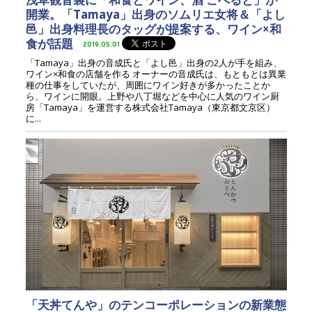
開業。「Tamaya」出身のソムリエ女将＆「よし
邑」出身料理長のタッグが提案する、ワイン×和
食が話題
2019.05.01
「Tamaya」出身の音成氏と「よし邑」出身の2人が手を組み、
ワイン×和食の店舗を作る オーナーの音成氏は、もともとは異業
種の仕事をしていたが、周囲にワイン好きが多かったことか
ら、ワインに開眼。上野や八丁堀などを中心に人気のワイン厨
房「Tamaya」を運営する株式会社Tamaya（東京都文京区）
に...
「天丼てんや」のテンコーポレーションの新業態