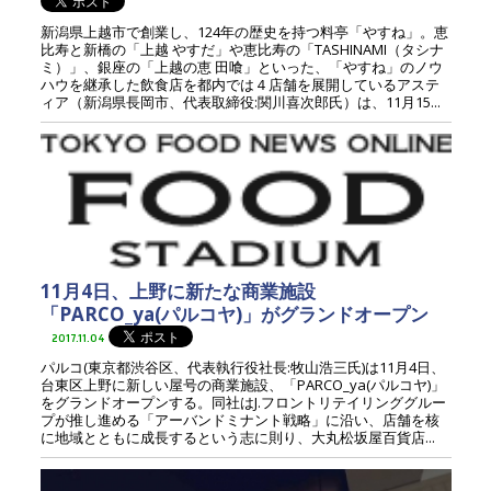
新潟県上越市で創業し、124年の歴史を持つ料亭「やすね」。恵
比寿と新橋の「上越 やすだ」や恵比寿の「TASHINAMI（タシナ
ミ）」、銀座の「上越の恵 田喰」といった、「やすね」のノウ
ハウを継承した飲食店を都内では４店舗を展開しているアステ
ィア（新潟県長岡市、代表取締役:関川喜次郎氏）は、11月15...
11月4日、上野に新たな商業施設
「PARCO_ya(パルコヤ)」がグランドオープン
2017.11.04
パルコ(東京都渋谷区、代表執行役社長:牧山浩三氏)は11月4日、
台東区上野に新しい屋号の商業施設、「PARCO_ya(パルコヤ)」
をグランドオープンする。同社はJ.フロントリテイリンググルー
プが推し進める「アーバンドミナント戦略」に沿い、店舗を核
に地域とともに成長するという志に則り、大丸松坂屋百貨店...