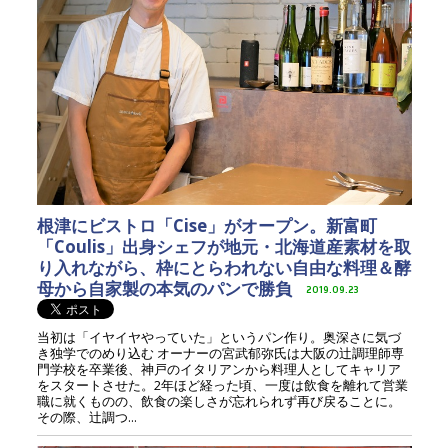
根津にビストロ「Cise」がオープン。新富町
「Coulis」出身シェフが地元・北海道産素材を取
り入れながら、枠にとらわれない自由な料理＆酵
母から自家製の本気のパンで勝負
2019.09.23
当初は「イヤイヤやっていた」というパン作り。奥深さに気づ
き独学でのめり込む オーナーの宮武郁弥氏は大阪の辻調理師専
門学校を卒業後、神戸のイタリアンから料理人としてキャリア
をスタートさせた。2年ほど経った頃、一度は飲食を離れて営業
職に就くものの、飲食の楽しさが忘れられず再び戻ることに。
その際、辻調つ...