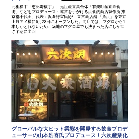
元祖横丁「恵比寿横丁」、元祖産直集合体「有楽町産直飲食
街」などをプロデュース・運営を手がける浜倉的商店製作所(東
京都千代田、代表：浜倉好宣氏)が、直営新店舗 「魚浜」を東京
上野アメ横に6月28日にオープンした。同店では、マグロから1
本しかとれないため、築地のマグロ屋でも決まった店にしか卸
さず巷に出回...
グローバルな大ヒット業態を開発する飲食プロデ
ューサーの山本浩喜氏プロデュース！六次産業化