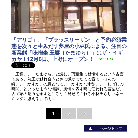
「アリゴ」、「ブラッスリーザン」と予約必須業
態を次々と生みだす夢屋の小林氏による、注目の
新業態「味噌坐 玉響（たまゆら）」はザ・イザ
カヤ！12月6日、上野にオープン！
2011.12.26
「玉響」、「たまゆら」と読む。万葉集に登場するという古言
である。勾玉が触れ合うときに微かにたてる音で「ほんの一
瞬」、「かすか」の意となる。「かすかな余韻」、「しばしの
時間」といったような情調、風情を表す時に使われる言葉だ。
古民家の魅力を余すところなく見せてくれる小林氏らしいネー
ミングに思える。 作り...
1
2
>