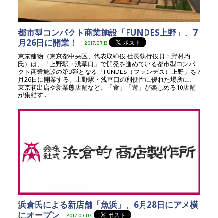
都市型コンパクト商業施設「FUNDES上野」、7
月26日に開業！
2017.07.13
東京建物（東京都中央区、代表取締役 社長執行役員：野村均
氏）は、「上野駅・浅草口」で開発を進めている都市型コンパ
クト商業施設の第3弾となる「FUNDES（ファンデス）上野」を7
月26日に開業する。上野駅・浅草口の利便性に優れた場所に、
東京初出店や新業態店舗など、「食」「遊」が楽しめる10店舗
が集結す...
浜倉氏による新店舗「魚浜」、6月28日にアメ横
にオープン
2017.07.04