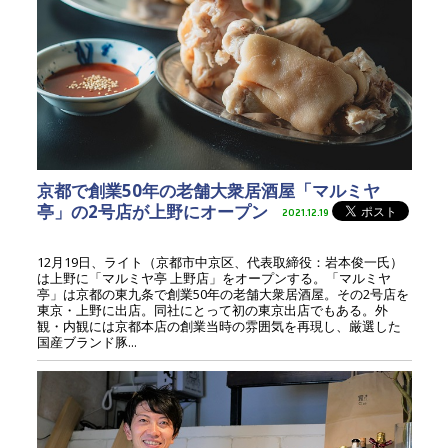
京都で創業50年の老舗大衆居酒屋「マルミヤ
亭」の2号店が上野にオープン
2021.12.19
12月19日、ライト（京都市中京区、代表取締役：岩本俊一氏）
は上野に「マルミヤ亭 上野店」をオープンする。「マルミヤ
亭」は京都の東九条で創業50年の老舗大衆居酒屋。その2号店を
東京・上野に出店。同社にとって初の東京出店でもある。外
観・内観には京都本店の創業当時の雰囲気を再現し、厳選した
国産ブランド豚...