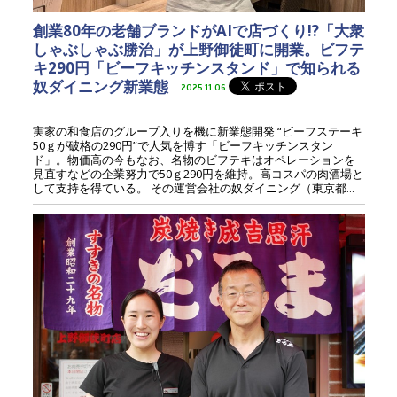
創業80年の老舗ブランドがAIで店づくり!?「大衆
しゃぶしゃぶ勝治」が上野御徒町に開業。ビフテ
キ290円「ビーフキッチンスタンド」で知られる
奴ダイニング新業態
2025.11.06
実家の和食店のグループ入りを機に新業態開発 “ビーフステーキ
50ｇが破格の290円”で人気を博す「ビーフキッチンスタン
ド」。物価高の今もなお、名物のビフテキはオペレーションを
見直すなどの企業努力で50ｇ290円を維持。高コスパの肉酒場と
して支持を得ている。 その運営会社の奴ダイニング（東京都...