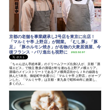
京都の老舗を事業継承し2号店を東京に出店！
「マルミヤ亭 上野店」が開業。「むし豚」「豚
足」「豚ホルモン焼き」が名物の大衆居酒屋、今
後フランス・パリ進出も視野に
2022.02.07
「ちゃんぼん亭総本家」のドリームフーズ出身2人が、京都「酒
場エビス」で独立 数多の酒場が軒を連ねる上野アメ横エリア。
酒場のメインストリートであるアメ横商店街からＪＲの線路を
挟んだ1本先、御徒町中央通りに「マルミヤ亭 上野店」がオープ
ンした。「マルミヤ亭」は京都・東九条で昭和46年に創業し、
多くの人...