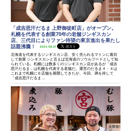
「成吉思汗だるま 上野御徒町店」がオープン。
札幌を代表する創業70年の老舗ジンギスカン
店、三代目によりファン待望の東京進出を果たし
話題沸騰！
2024.08.01
北海道を代表するジンギスカン店、安く売られるマトンに着目
して創業 ジンギスカンと言えば北海道のソウルフードとして知
られている。札幌には数多くのジンギスカン店があるが「成吉
思汗だるま」は札幌を代表する老舗だ。運営のだるま４・４は
これまで札幌に６店舗を展開してきたが、今回、満を持して
「成吉思汗だるま ...