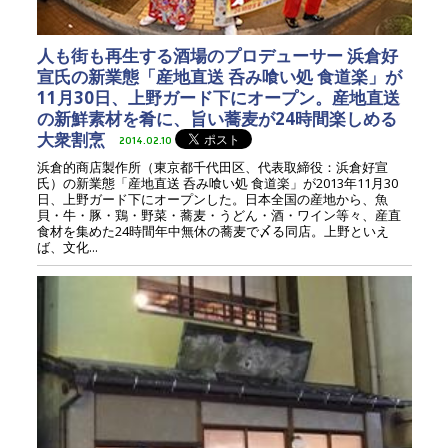
人も街も再生する酒場のプロデューサー 浜倉好
宣氏の新業態「産地直送 呑み喰い処 食道楽」が
11月30日、上野ガード下にオープン。産地直送
の新鮮素材を肴に、旨い蕎麦が24時間楽しめる
大衆割烹
2014.02.10
浜倉的商店製作所（東京都千代田区、代表取締役：浜倉好宣
氏）の新業態「産地直送 呑み喰い処 食道楽」が2013年11月30
日、上野ガード下にオープンした。日本全国の産地から、魚
貝・牛・豚・鶏・野菜・蕎麦・うどん・酒・ワイン等々、産直
食材を集めた24時間年中無休の蕎麦で〆る同店。上野といえ
ば、文化...