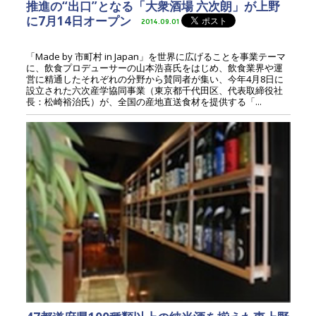
推進の“出口”となる「大衆酒場 六次朗」が上野
に7月14日オープン
2014.09.01
「Made by 市町村 in Japan」を世界に広げることを事業テーマ
に、飲食プロデューサーの山本浩喜氏をはじめ、飲食業界や運
営に精通したそれぞれの分野から賛同者が集い、今年4月8日に
設立された六次産学協同事業（東京都千代田区、代表取締役社
長：松崎裕治氏）が、全国の産地直送食材を提供する「...