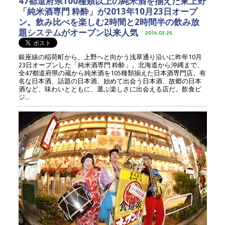
47都道府県100種類以上の純米酒を揃えた東上野
「純米酒専門 粋酔」が2013年10月23日オープ
ン。飲み比べを楽しむ2時間と2時間半の飲み放
題システムがオープン以来人気
2014.03.26
銀座線の稲荷町から、上野へと向かう浅草通り沿いに昨年10月
23日オープンした「純米酒専門 粋酔」。北海道から沖縄まで、
全47都道府県の蔵から純米酒を105種類揃えた日本酒専門店。有
名な日本酒、話題の日本酒、始めて出会う日本酒、故郷の日本
酒など、味わいとともに、選ぶ楽しさに出会える店だ。飲食ビ
ジ...