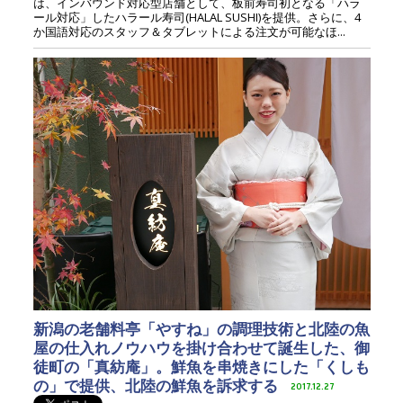
は、インバウンド対応型店舗として、板前寿司初となる「ハラ
ール対応」したハラール寿司(HALAL SUSHI)を提供。さらに、4
か国語対応のスタッフ＆タブレットによる注文が可能なほ...
新潟の老舗料亭「やすね」の調理技術と北陸の魚
屋の仕入れノウハウを掛け合わせて誕生した、御
徒町の「真紡庵」。鮮魚を串焼きにした「くしも
の」で提供、北陸の鮮魚を訴求する
2017.12.27