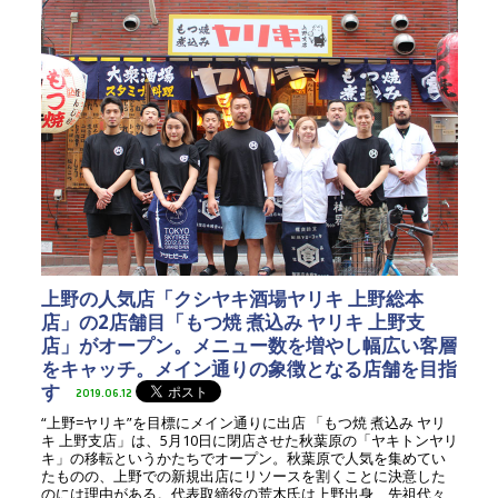
上野の人気店「クシヤキ酒場ヤリキ 上野総本
店」の2店舗目「もつ焼 煮込み ヤリキ 上野支
店」がオープン。メニュー数を増やし幅広い客層
をキャッチ。メイン通りの象徴となる店舗を目指
す
2019.06.12
“上野=ヤリキ”を目標にメイン通りに出店 「もつ焼 煮込み ヤリ
キ 上野支店」は、5月10日に閉店させた秋葉原の「ヤキトンヤリ
キ」の移転というかたちでオープン。秋葉原で人気を集めてい
たものの、上野での新規出店にリソースを割くことに決意した
のには理由がある。代表取締役の荒木氏は上野出身、先祖代々