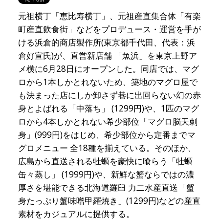
元祖横丁「恵比寿横丁」、元祖産直集合体「有楽
町産直飲食街」などをプロデュース・運営を手が
ける浜倉的商店製作所(東京都千代田、代表：浜
倉好宣氏)が、直営新店舗 「魚浜」を東京上野ア
メ横に6月28日にオープンした。同店では、マグ
ロから1本しかとれないため、築地のマグロ屋で
も決まった店にしか卸さず巷に出回らない幻の赤
身とよばれる「中落ち」 (1299円)や、1匹のマグ
ロから4本しかとれない希少部位「マグロ脳天刺
身」(999円)をはじめ、希少部位から定番までマ
グロメニュー 全18種を揃えている。そのほか、
広島から直送される牡蠣を豪快に喰らう「牡蠣
缶々蒸し」 (1999円)や、新鮮な蟹ならではの濃
厚さを堪能できる北海道羅臼 力二水産直送「蟹
身たっぷり蟹味噌甲羅焼き」(1299円)などの産直
素材をカジュアルに提供する。