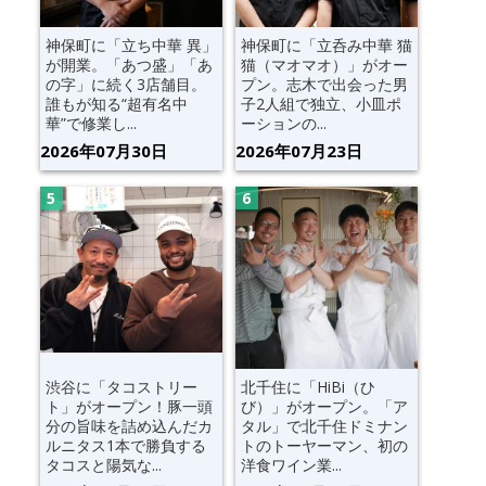
神保町に「立ち中華 異」
神保町に「立呑み中華 猫
が開業。「あつ盛」「あ
猫（マオマオ）」がオー
の字」に続く3店舗目。
プン。志木で出会った男
誰もが知る“超有名中
子2人組で独立、小皿ポ
華”で修業し...
ーションの...
2026年07月30日
2026年07月23日
渋谷に「タコストリー
北千住に「HiBi（ひ
ト」がオープン！豚一頭
び）」がオープン。「ア
分の旨味を詰め込んだカ
タル」で北千住ドミナン
ルニタス1本で勝負する
トのトーヤーマン、初の
タコスと陽気な...
洋食ワイン業...