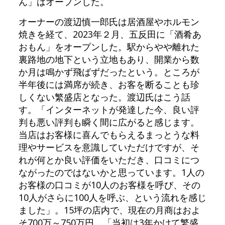
ん」はオープンした。
オーナーの渡辺慎一郎氏は居酒屋やホルモン
焼きを経て、2023年２月、五反田に「酒肴あ
おもん」をオープンした。駅からやや離れた
裏路地の地下という立地もあり、開業から数
か月は鳴かず飛ばずだったという。ところが
半年後には満席が続き、お客を断ることも珍
しくない繁盛店となった。渡辺氏はこう話
す。「インターネットが発達した今、良い評
判も悪い評判も瞬く間に広がると感じます。
当店はお客様に喜んでもらえるまっとうな料
理やサービスを意識していただけですが、そ
れが何とか良い評価をいただき、口コミにつ
ながったのではないかと思っています。1人の
お客様の口コミが10人のお客様を呼び、その
10人がさらに100人を呼ぶ、という流れを感じ
ました」。15坪の店内で、現在の月商はおよ
そ700万～750万円。「当初は3年かけて繁盛