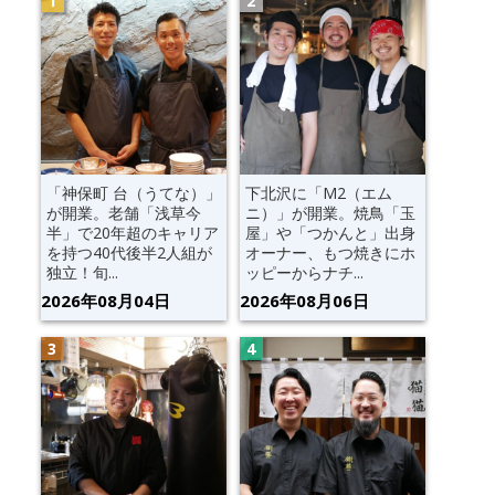
「神保町 台（うてな）」
下北沢に「M2（エム
が開業。老舗「浅草今
ニ）」が開業。焼鳥「玉
半」で20年超のキャリア
屋」や「つかんと」出身
を持つ40代後半2人組が
オーナー、もつ焼きにホ
独立！旬...
ッピーからナチ...
2026年08月04日
2026年08月06日