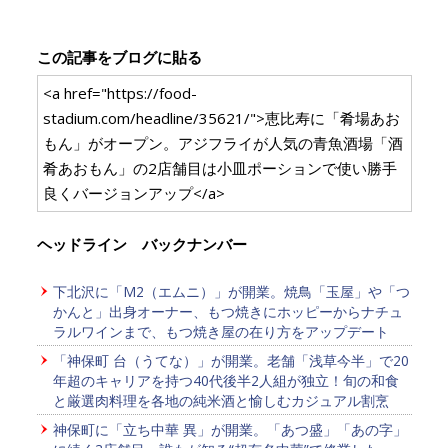
この記事をブログに貼る
<a href="https://food-
stadium.com/headline/35621/">恵比寿に「肴場あお
もん」がオープン。アジフライが人気の青魚酒場「酒
肴あおもん」の2店舗目は小皿ポーションで使い勝手
良くバージョンアップ</a>
ヘッドライン バックナンバー
下北沢に「M2（エムニ）」が開業。焼鳥「玉屋」や「つ
かんと」出身オーナー、もつ焼きにホッピーからナチュ
ラルワインまで、もつ焼き屋の在り方をアップデート
「神保町 台（うてな）」が開業。老舗「浅草今半」で20
年超のキャリアを持つ40代後半2人組が独立！旬の和食
と厳選肉料理を各地の純米酒と愉しむカジュアル割烹
神保町に「立ち中華 異」が開業。「あつ盛」「あの字」