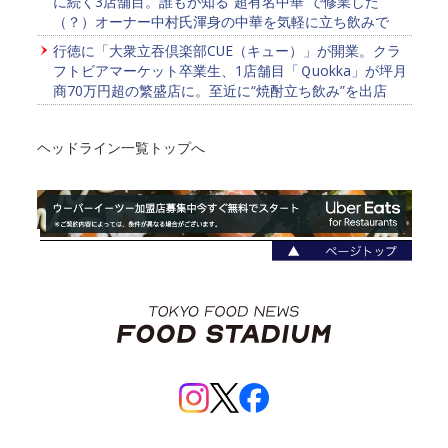
に続く3店舗目。誰もが知る“超有名中華”で修業した
（？）オーナー中村氏渾身の中華を気軽に立ち飲みで
行徳に「大衆立吞倶楽部CUE（キュー）」が開業。クラ
フトビアマーケット卒業生、1店舗目「Ｑuokka」が坪月
商70万円超の繁盛店に。至近に“焼酎立ち飲み”を出店
ヘッドライン一覧トップへ