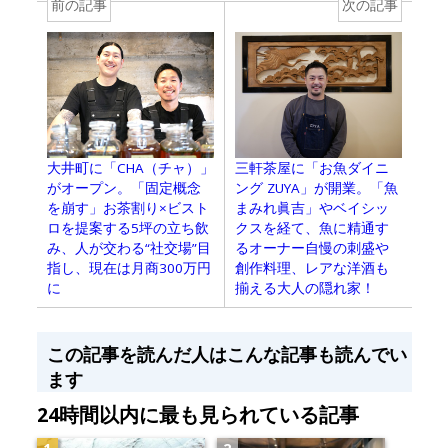
前の記事
次の記事
大井町に「CHA（チャ）」
三軒茶屋に「お魚ダイニ
がオープン。「固定概念
ング ZUYA」が開業。「魚
を崩す」お茶割り×ビスト
まみれ眞吉」やベイシッ
ロを提案する5坪の立ち飲
クスを経て、魚に精通す
み、人が交わる“社交場”目
るオーナー自慢の刺盛や
指し、現在は月商300万円
創作料理、レアな洋酒も
に
揃える大人の隠れ家！
この記事を読んだ人はこんな記事も読んでい
ます
24時間以内に最も見られている記事