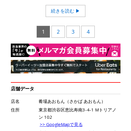
続きを読む ▶
1
2
3
4
店舗データ
店名
肴場あおもん（さかば あおもん）
住所
東京都渋谷区恵比寿南3-4-1 Mトリアノ
ン 102
>> GoogleMapで見る