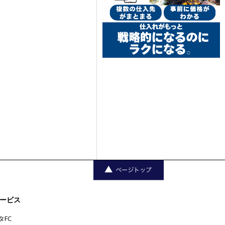
ービス
タFC