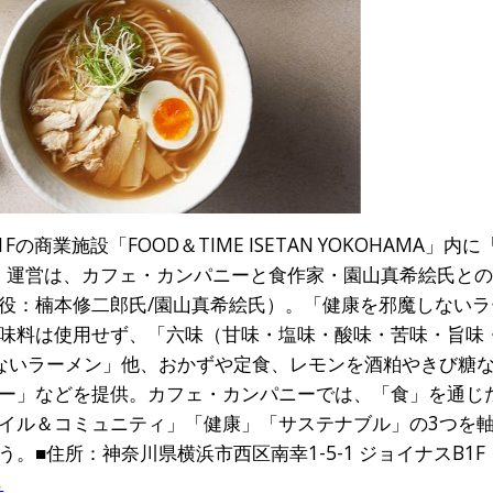
の商業施設「FOOD＆TIME ISETAN YOKOHAMA」内
した。運営は、カフェ・カンパニーと食作家・園山真希絵氏と
役：楠本修二郎氏/園山真希絵氏）。「健康を邪魔しない
味料は使用せず、「六味（甘味・塩味・酸味・苦味・旨味
ないラーメン」他、おかずや定食、レモンを酒粕やきび糖
ー」などを提供。カフェ・カンパニーでは、「食」を通じ
イル＆コミュニティ」「健康」「サステナブル」の3つを
住所：神奈川県横浜市西区南幸1-5-1 ジョイナスB1F 「FOO
ら