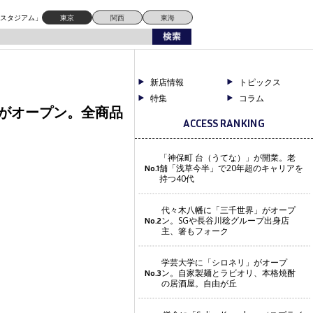
ドスタジアム」
東京
関西
東海
新店情報
トピックス
特集
コラム
」がオープン。全商品
ACCESS RANKING
「神保町 台（うてな）」が開業。老
舗「浅草今半」で20年超のキャリアを
No.1
持つ40代
代々木八幡に「三千世界」がオープ
ン。SGや長谷川稔グループ出身店
No.2
主、箸もフォーク
学芸大学に「シロネリ」がオープ
ン。自家製麺とラビオリ、本格焼酎
No.3
の居酒屋。自由が丘