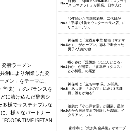
鎌倉に「Splice Kamakura（スプライ
No.4
ス カマクラ）」が開業。日本人に
46年続いた老舗居酒屋、二代目が
「平塚で1番カウンターの長い店」に
No.5
リニューアル。
神保町に「立呑み中華 猫猫（マオマ
オ）」がオープン。志木で出会った
No.6
男子2人組で独
幡ケ谷に「涅槃処（ねはんどころ）
に「発酵ラーメン
わか」が開業。「多幸寿（タコス）
No.7
と小料理」の居酒
の共創により創業した発
ラーメン」をテーマに、
神保町に「立ち中華 異」が開業。
・辛味）」のバランスを
「あつ盛」「あの字」に続く3店舗
No.8
目。誰もが知る“
などに漬け込んだ酵素シ
た多様でサステナブルな
池袋に「小出洋食堂」が開業。星付
きから居酒屋まで経験した33歳、イ
No.9
軸に、様々なパートナー
タリアン、フレ
D&TIME ISETAN
豪徳寺に「焼き鳥 金兵衛」がオープ