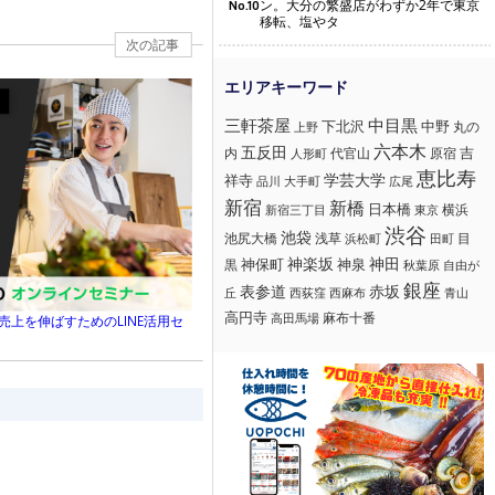
ン。大分の繁盛店がわずか2年で東京
No.10
移転、塩やタ
次の記事
三軒茶屋
中目黒
下北沢
中野
丸の
上野
六本木
五反田
吉
内
代官山
人形町
原宿
恵比寿
学芸大学
祥寺
大手町
広尾
品川
新宿
新橋
日本橋
横浜
新宿三丁目
東京
渋谷
池袋
浅草
目
池尻大橋
浜松町
田町
神楽坂
神田
黒
神保町
神泉
秋葉原
自由が
銀座
赤坂
表参道
丘
西荻窪
西麻布
青山
高円寺
麻布十番
高田馬場
売上を伸ばすためのLINE活用セ