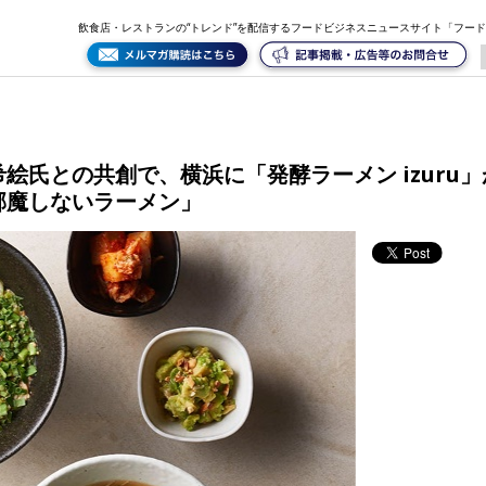
ン izuru」がオープン。全商品に発酵を取り入れた「健康を邪魔しないラーメン」
飲食店・レストランの“トレンド”を配信するフードビジネスニュースサイト「フー
絵氏との共創で、横浜に「発酵ラーメン izuru
邪魔しないラーメン」