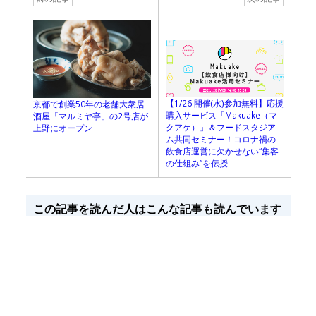
【1/26 開催(⽔)参加無料】応援
京都で創業50年の老舗大衆居
購⼊サービス「Makuake（マ
酒屋「マルミヤ亭」の2号店が
クアケ）」＆フードスタジア
上野にオープン
ム共同セミナー！コロナ禍の
飲⾷店運営に⽋かせない“集客
の仕組み”を伝授
この記事を読んだ人はこんな記事も読んでいます