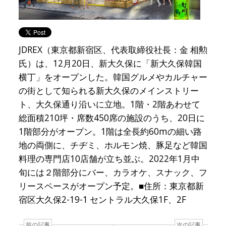
JDREX（東京都新宿区、代表取締役社長：金 相勲
氏）は、12月20日、新大久保に「新大久保韓国
横丁」をオープンした。韓国グルメやカルチャー
の街として知られる新大久保のメインストリー
ト、大久保通り沿いに立地。1階・2階あわせて
総面積210坪・席数450席の施設のうち、20日に
1階部分がオープン。1階は全長約60mの細い路
地の両側に、チヂミ、ホルモン焼、豚足など韓国
料理の専門店10店舗が立ち並ぶ。2022年1月中
旬には２階部分にバー、カラオケ、スナック、フ
リースペースがオープン予定。■住所：東京都新
宿区大久保2-19-1 セントラル大久保1F、2F
前の記事
次の記事