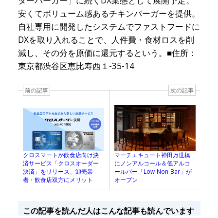
ターバーガー」に続くDX業態として展開予定。
安くてボリューム感あるチキンバーガーを提供。
自社専用に開発したシステムでファストフードに
DXを取り入れることで、人件費・食材ロスを削
減し、その分を原価に還元するという。■住所：
東京都渋谷区恵比寿西１-35-14
前の記事
次の記事
マーチエキュート神田万世橋
クロスマートが飲食店向け決
にノンアルコール＆低アルコ
済サービス「クロスオーダー
ールバー「Low-Non-Bar」が
決済」をリリース、卸売業
オープン
者・飲食店双方にメリット
この記事を読んだ人はこんな記事も読んでいます