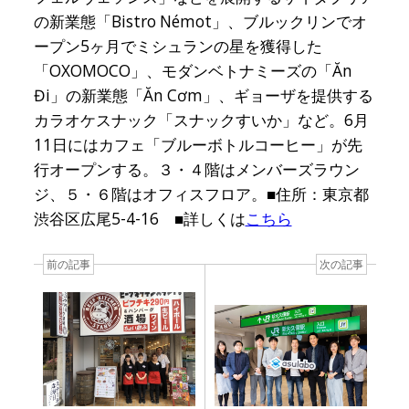
の新業態「Bistro Némot」、ブルックリンでオ
ープン5ヶ月でミシュランの星を獲得した
「OXOMOCO」、モダンベトナミーズの「Ăn
Đi」の新業態「Ăn Cơm」、ギョーザを提供する
カラオケスナック「スナックすいか」など。6月
11日にはカフェ「ブルーボトルコーヒー」が先
行オープンする。３・４階はメンバーズラウン
ジ、５・６階はオフィスフロア。■住所：東京都
渋谷区広尾5-4-16 ■詳しくは
こちら
前の記事
次の記事