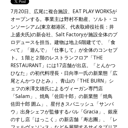
7月20日、広尾に複合施設、EAT PLAY WORKSが
オープンする。事業主は野村不動産、ソルト・コ
ンソーシアム(東京都港区、代表取締役社長：井
上盛夫氏)の新会社、Salt Factoryが施設全体のプ
ロデュースを担当。建物は地上6階建てで、「食
べて」「遊んで」「仕事して」が全体のコンセプ
ト。１階と２階のレストランフロア「THE
RESTAURANT」には17店舗が出店。「とんかつ
ひなた」の初代料理長・日向準一氏の新業態「広
尾とんかつ ひとみ」、青山の「THE BURN」シ
ェフの米澤文雄氏によるヴィーガン専門店
「Salam」、焼鳥「佐田十郎」の新業態「焼鳥
佐田十郎 囲ム」、星付きスパニッシュ「サンパ
ウ」出身シェフが監修するバル「Gracia」、銀座
のすし店「はっこく」の新店舗「寿志團」、「レ
フェルヴェソンス」などを展開するサイタブリア